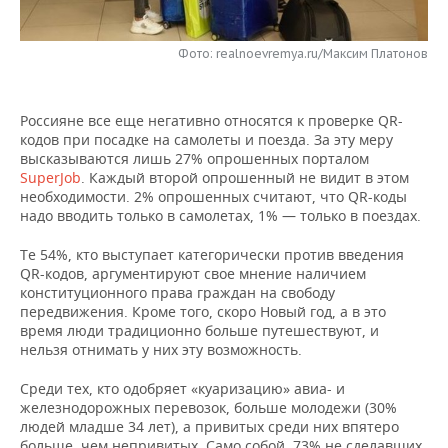
НЕФТЕХИМИЯ
РОЗНИЧНАЯ ТОРГОВЛЯ
НОВОСТИ ТЕХНОЛОГИЙ
МЕРОПРИЯТИЯ
НЕФТЬ
Фото: realnoevremya.ru/Максим Платонов
ТРАНСПОРТ
IT
НОВОСТИ МЕРОПРИЯТИЙ
СПОРТ
ОПК
Россияне все еще негативно относятся к проверке QR-
УСЛУГИ
МЕДИА
ВЫЕЗДНАЯ РЕДАКЦИЯ
НОВОСТИ СПОРТА
ОБЩЕСТВО
кодов при посадке на самолеты и поезда. За эту меру
ЭНЕРГЕТИКА
высказываются лишь 27% опрошенных порталом
ТЕЛЕКОММУНИКАЦИИ
БИЗНЕС-БРАНЧИ
ФУТБОЛ
НОВОСТИ ОБЩЕСТВА
ФОТОГАЛЕРЕЯ
SuperJob
. Каждый второй опрошенный не видит в этом
необходимости. 2% опрошенных считают, что QR-коды
надо вводить только в самолетах, 1% — только в поездах.
ONLINE-КОНФЕРЕНЦИИ
ХОККЕЙ
ВЛАСТЬ
СЮЖЕТЫ
Те 54%, кто выступает категорически против введения
ОТКРЫТАЯ ЛЕКЦИЯ
БАСКЕТБОЛ
ИНФРАСТРУКТУРА
СПРАВОЧНИК
QR-кодов, аргументируют свое мнение наличием
конституционного права граждан на свободу
передвижения. Кроме того, скоро Новый год, а в это
ВОЛЕЙБОЛ
ИСТОРИЯ
СПИСОК ПЕРСОН
ПОЛНАЯ ВЕРСИЯ
время люди традиционно больше путешествуют, и
нельзя отнимать у них эту возможность.
КИБЕРСПОРТ
КУЛЬТУРА
СПИСОК КОМПАНИЙ
Среди тех, кто одобряет «куаризацию» авиа- и
ФИГУРНОЕ КАТАНИЕ
МЕДИЦИНА
железнодорожных перевозок, больше молодежи (30%
людей младше 34 лет), а привитых среди них впятеро
больше, чем непривитых. Само собой, 73% не сделавших