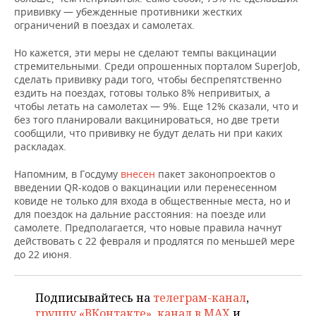
ВОДНЫЕ ВИДЫ СПОРТА
ОБРАЗОВАНИЕ
прививку — убежденные противники жестких
ограничений в поездах и самолетах.
ХОККЕЙ С МЯЧОМ
ПРОИСШЕСТВИЯ
Но кажется, эти меры не сделают темпы вакцинации
стремительными. Среди опрошенных порталом SuperJob,
сделать прививку ради того, чтобы беспрепятственно
ездить на поездах, готовы только 8% непривитых, а
чтобы летать на самолетах — 9%. Еще 12% сказали, что и
без того планировали вакцинироваться, но две трети
сообщили, что прививку не будут делать ни при каких
раскладах.
Напомним, в Госдуму
внесен
пакет законопроектов о
введении QR-кодов о вакцинации или перенесенном
ковиде не только для входа в общественные места, но и
для поездок на дальние расстояния: на поезде или
самолете. Предполагается, что новые правила начнут
действовать с 22 февраля и продлятся по меньшей мере
до 22 июня.
Подписывайтесь на
телеграм-канал
,
группу «ВКонтакте»
,
канал в MAX
и