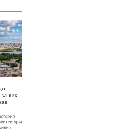
до
 за век
ная
история
рхитектуры
жилья