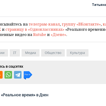
Татьян
исывайтесь на
телеграм-канал
,
группу «ВКонтакте»
,
к
X
и
страницу в «Одноклассниках»
«Реального времени»
невные видео на
Rutube
и
«Дзене»
.
гии
IT
Медиа
Общество
Культура
сь в соцсетях
«Реальное время» в Дзен