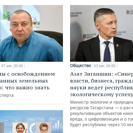
Общество
07 авг, 00:00
03 авг, 00:00
мы с освобождением
Азат Зиганшин: «Сине
анных земельных
власти, бизнеса, гражд
в: что важно знать
науки ведет республик
экологическому успех
сперта
Министр экологии и природн
ресурсов Татарстана — о расч
рекультивации объектов нак
вреда, о цифровизации и о то
будет республика через 10 ле