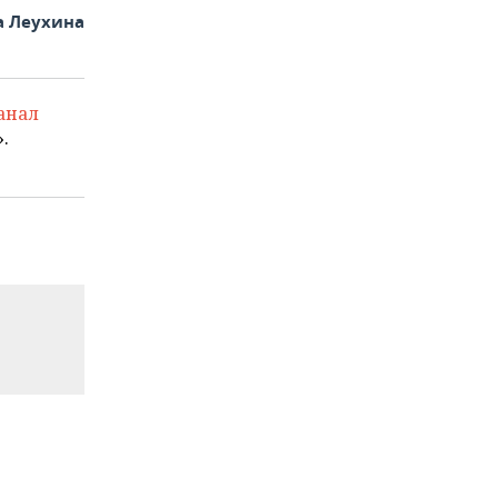
а Леухина
анал
.