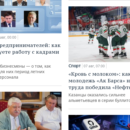
авг, 00:00
редпринимателей: как
уете работу с кадрами
Спорт
 бизнесмены — о том, как
07 авг, 07:00
для них период летних
«Кровь с молоком»: ка
персонала
молодежь «Ак Барса» н
труда победила «Нефт
Казанцы оказались сильнее
альметьевцев в серии буллит