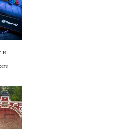
т и
ости