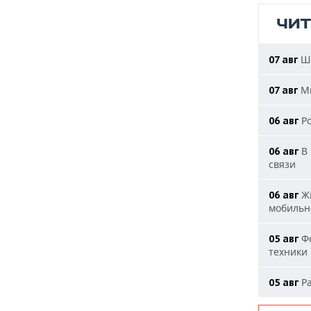
ЧИ
Ша
07 авг
Ми
07 авг
Ро
06 авг
В 
06 авг
связи
Жи
06 авг
мобильн
Фо
05 авг
техники
Ра
05 авг