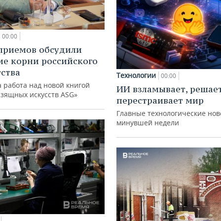
00:00
приемов обсудили
ие корни российского
ства
Технологии
00:00
 работа над новой книгой
ИИ взламывает, решае
изящных искусств ASG»
перестраивает мир
Главные технологические нов
минувшей недели