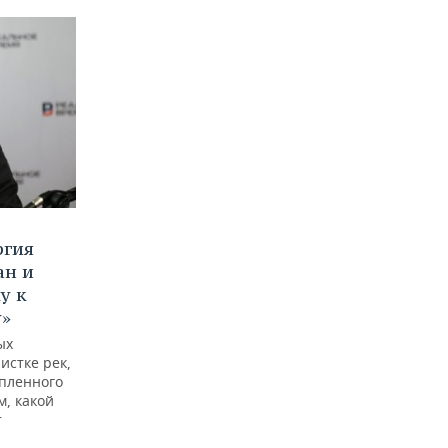
ргия
ан и
у к
у»
ых
истке рек,
опленного
м, какой
т