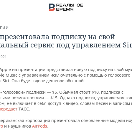
ГИИ
 презентовала подписку на свой
альный сервис под управлением Sir
2021
Apple на презентации представила новую подписку на свой м
ple Music с управлением исключительно с помощью голосового
Siri. Она будет вдвое дешевле обычной.
«голосовой» подписки — $5. Обычная стоит $10, подписка с
ыми возможностями — $15. Однако подписка, управляемая го
, не включает в себя доступ к видео, словам песен и записям
 передает
ТАСС.
НА
мериканская корпорация презентовала обновленные модели но
ro
и наушников
AirPods.