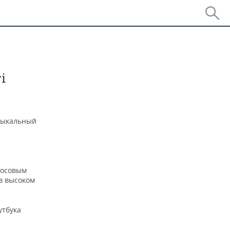
i
узыкальный
лосовым
 в высоком
утбука