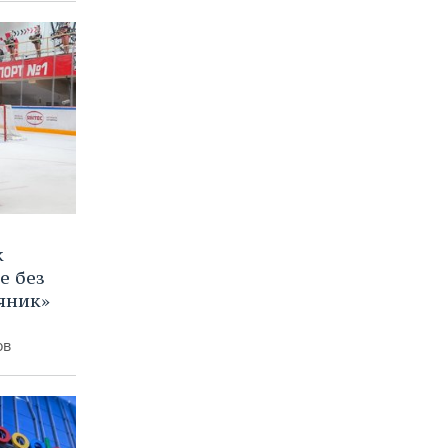
к
е без
яник»
ов