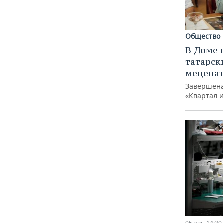
Общество
В Доме 
татарск
меценат
Завершена
«Квартал 
05 авг, 14:30