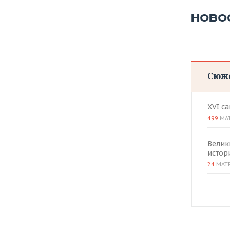
ВОДНЫЕ ВИДЫ СПОРТА
ОБРАЗОВАНИЕ
НОВО
ХОККЕЙ С МЯЧОМ
ПРОИСШЕСТВИЯ
Сюж
XVI с
499
МА
Велик
истор
24
МАТ