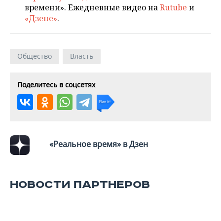
ВОДНЫЕ ВИДЫ СПОРТА
ОБРАЗОВАНИЕ
времени». Ежедневные видео на
Rutube
и
«Дзене»
.
ХОККЕЙ С МЯЧОМ
ПРОИСШЕСТВИЯ
Общество
Власть
Поделитесь в соцсетях
«Реальное время» в Дзен
НОВОСТИ ПАРТНЕРОВ