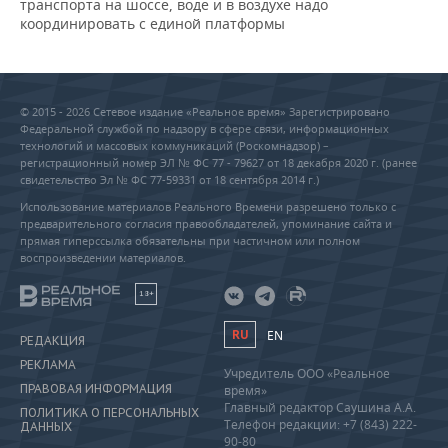
транспорта на шоссе, воде и в воздухе надо
координировать с единой платформы
© 2015 - 2026 Сетевое издание «Реальное время» Зарегистрировано
Федеральной службой по надзору в сфере связи, информационных
технологий и массовых коммуникаций (Роскомнадзор) –
регистрационный номер ЭЛ № ФС 77 - 79627 от 18 декабря 2020 г. (ранее
свидетельство Эл № ФС 77-59331 от 18 сентября 2014 г.)
Использование материалов Реального Времени разрешено только с
предварительного согласия правообладателей, упоминание сайта и
прямая гиперссылка обязательны при частичном или полном
воспроизведении материалов.
18+
RU
EN
РЕДАКЦИЯ
РЕКЛАМА
Учредитель ООО «Реальное
ПРАВОВАЯ ИНФОРМАЦИЯ
время»
Главный редактор Саушина А.А.
ПОЛИТИКА О ПЕРСОНАЛЬНЫХ
Телефон редакции: +7 (843) 222-
ДАННЫХ
90-80