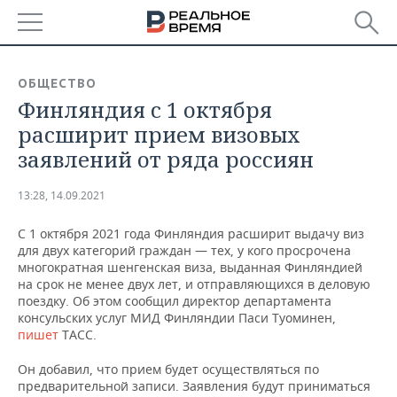
РЕГИОНЫ
ОБЩЕСТВО
Финляндия с 1 октября
БАШКОРТОСТАН
НОВОСТИ
расширит прием визовых
ТАТАРСТАН
АНАЛИТИКА
заявлений от ряда россиян
УДМУРТИЯ
НОВОСТИ АНАЛИТИКИ
ЭКОНОМИКА
13:28, 14.09.2021
ДЕКЛАРАЦИИ О ДОХОДАХ
НОВОСТИ ЭКОНОМИКИ
ПРОМЫШЛЕННОСТЬ
С 1 октября 2021 года Финляндия расширит выдачу виз
для двух категорий граждан — тех, у кого просрочена
КОРОЛИ ГОСЗАКАЗА ПФО
ФИНАНСЫ
НОВОСТИ
НЕДВИЖИМОСТЬ
многократная шенгенская виза, выданная Финляндией
ПРОМЫШЛЕННОСТИ
на срок не менее двух лет, и отправляющихся в деловую
поездку. Об этом сообщил директор департамента
ВУЗЫ ТАТАРСТАНА
БАНКИ
НОВОСТИ НЕДВИЖИМОСТИ
АВТО
консульских услуг МИД Финляндии Паси Туоминен,
АГРОПРОМ
пишет
ТАСС.
КОМУ ПРИНАДЛЕЖАТ
БЮДЖЕТ
НОВОСТИ АВТО
БИЗНЕС
ТОРГОВЫЕ ЦЕНТРЫ
МАШИНОСТРОЕНИЕ
Он добавил, что прием будет осуществляться по
ТАТАРСТАНА
предварительной записи. Заявления будут приниматься
ИНВЕСТИЦИИ
НОВОСТИ БИЗНЕСА
ТЕХНОЛОГИИ