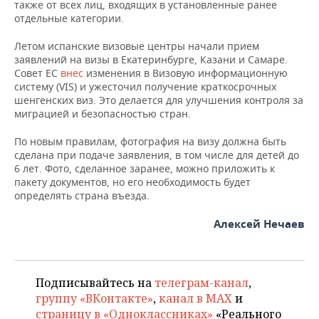
НЕФТЕХИМИЯ
также от всех лиц, входящих в установленные ранее
отдельные категории.
РОЗНИЧНАЯ ТОРГОВЛЯ
НОВОСТИ ТЕХНОЛОГИЙ
МЕРОПРИЯТИЯ
НЕФТЬ
Летом испанские визовые центры начали прием
ТРАНСПОРТ
IT
НОВОСТИ МЕРОПРИЯТИЙ
СПОРТ
заявлений на визы в Екатеринбурге, Казани и Самаре.
ОПК
Совет ЕС
внес
изменения в Визовую информационную
систему (VIS) и ужесточил получение краткосрочных
УСЛУГИ
МЕДИА
ВЫЕЗДНАЯ РЕДАКЦИЯ
НОВОСТИ СПОРТА
ОБЩЕСТВО
шенгенских виз. Это делается для улучшения контроля за
ЭНЕРГЕТИКА
миграцией и безопасностью стран.
ТЕЛЕКОММУНИКАЦИИ
БИЗНЕС-БРАНЧИ
ФУТБОЛ
НОВОСТИ ОБЩЕСТВА
ФОТОГАЛЕРЕЯ
По новым правилам, фотография на визу должна быть
сделана при подаче заявления, в том числе для детей до
ONLINE-КОНФЕРЕНЦИИ
ХОККЕЙ
ВЛАСТЬ
СЮЖЕТЫ
6 лет. Фото, сделанное заранее, можно приложить к
пакету документов, но его необходимость будет
ОТКРЫТАЯ ЛЕКЦИЯ
БАСКЕТБОЛ
ИНФРАСТРУКТУРА
СПРАВОЧНИК
определять страна въезда.
ВОЛЕЙБОЛ
ИСТОРИЯ
СПИСОК ПЕРСОН
ПОЛНАЯ ВЕРСИЯ
Алексей Нечаев
КИБЕРСПОРТ
КУЛЬТУРА
СПИСОК КОМПАНИЙ
Подписывайтесь на
телеграм-канал
,
ФИГУРНОЕ КАТАНИЕ
МЕДИЦИНА
группу «ВКонтакте»
,
канал в MAX
и
страницу в «Одноклассниках»
«Реального