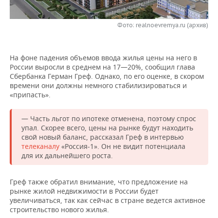
НЕФТЕХИМИЯ
РОЗНИЧНАЯ ТОРГОВЛЯ
НОВОСТИ ТЕХНОЛОГИЙ
МЕРОПРИЯТИЯ
НЕФТЬ
Фото: realnoevremya.ru (архив)
ТРАНСПОРТ
IT
НОВОСТИ МЕРОПРИЯТИЙ
СПОРТ
ОПК
На фоне падения объемов ввода жилья цены на него в
УСЛУГИ
МЕДИА
ВЫЕЗДНАЯ РЕДАКЦИЯ
НОВОСТИ СПОРТА
ОБЩЕСТВО
России выросли в среднем на 17—20%, сообщил глава
ЭНЕРГЕТИКА
Сбербанка Герман Греф. Однако, по его оценке, в скором
ТЕЛЕКОММУНИКАЦИИ
БИЗНЕС-БРАНЧИ
ФУТБОЛ
НОВОСТИ ОБЩЕСТВА
времени они должны немного стабилизироваться и
ФОТОГАЛЕРЕЯ
«припасть».
ONLINE-КОНФЕРЕНЦИИ
ХОККЕЙ
ВЛАСТЬ
СЮЖЕТЫ
— Часть льгот по ипотеке отменена, поэтому спрос
упал. Скорее всего, цены на рынке будут находить
ОТКРЫТАЯ ЛЕКЦИЯ
БАСКЕТБОЛ
ИНФРАСТРУКТУРА
СПРАВОЧНИК
свой новый баланс, рассказал Греф в интервью
телеканалу
«Россия-1». Он не видит потенциала
ВОЛЕЙБОЛ
ИСТОРИЯ
СПИСОК ПЕРСОН
ПОЛНАЯ ВЕРСИЯ
для их дальнейшего роста.
КИБЕРСПОРТ
КУЛЬТУРА
СПИСОК КОМПАНИЙ
Греф также обратил внимание, что предложение на
рынке жилой недвижимости в России будет
ФИГУРНОЕ КАТАНИЕ
МЕДИЦИНА
увеличиваться, так как сейчас в стране ведется активное
строительство нового жилья.