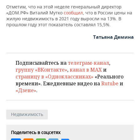
ВОДНЫЕ ВИДЫ СПОРТА
ОБРАЗОВАНИЕ
Отметим, что на этой неделе генеральный директор
«ДОМ.РФ» Виталий Мутко
сообщил
, что в России цены на
ХОККЕЙ С МЯЧОМ
ПРОИСШЕСТВИЯ
жилую недвижимость в 2021 году выросли на 13%. В
прошлом году этот показатель составлял 15,5%.
Татьяна Демина
Подписывайтесь на
телеграм-канал
,
группу «ВКонтакте»
,
канал в MAX
и
страницу в «Одноклассниках»
«Реального
времени». Ежедневные видео на
Rutube
и
«Дзене»
.
Недвижимость
Поделитесь в соцсетях