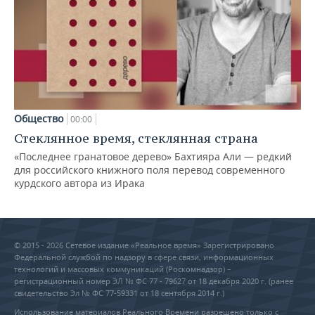
Общество
00:00
Стеклянное время, стеклянная страна
«Последнее гранатовое дерево» Бахтияра Али — редкий
для российского книжного поля перевод современного
курдского автора из Ирака
© 2015 - 2026 Сетевое издание «Реальное время» Зарегистрировано
Федеральной службой по надзору в сфере связи, информационных
технологий и массовых коммуникаций (Роскомнадзор) –
регистрационный номер ЭЛ № ФС 77 - 79627 от 18 декабря 2020 г. (ранее
свидетельство Эл № ФС 77-59331 от 18 сентября 2014 г.)
Использование материалов Реального Времени разрешено только с