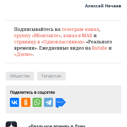
ВОДНЫЕ ВИДЫ СПОРТА
ОБРАЗОВАНИЕ
Алексей Нечаев
ХОККЕЙ С МЯЧОМ
ПРОИСШЕСТВИЯ
Подписывайтесь на
телеграм-канал
,
группу «ВКонтакте»
,
канал в MAX
и
страницу в «Одноклассниках»
«Реального
времени». Ежедневные видео на
Rutube
и
«Дзене»
.
Общество
Татарстан
Поделитесь в соцсетях
«Реальное время» в Дзен