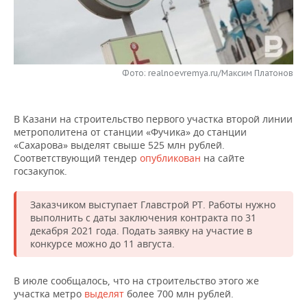
НЕФТЕХИМИЯ
РОЗНИЧНАЯ ТОРГОВЛЯ
НОВОСТИ ТЕХНОЛОГИЙ
МЕРОПРИЯТИЯ
НЕФТЬ
ТРАНСПОРТ
IT
НОВОСТИ МЕРОПРИЯТИЙ
СПОРТ
ОПК
Фото: realnoevremya.ru/Максим Платонов
УСЛУГИ
МЕДИА
ВЫЕЗДНАЯ РЕДАКЦИЯ
НОВОСТИ СПОРТА
ОБЩЕСТВО
ЭНЕРГЕТИКА
В Казани на строительство первого участка второй линии
ТЕЛЕКОММУНИКАЦИИ
БИЗНЕС-БРАНЧИ
ФУТБОЛ
НОВОСТИ ОБЩЕСТВА
ФОТОГАЛЕРЕЯ
метрополитена от станции «Фучика» до станции
«Сахарова» выделят свыше 525 млн рублей.
ONLINE-КОНФЕРЕНЦИИ
ХОККЕЙ
ВЛАСТЬ
СЮЖЕТЫ
Соответствующий тендер
опубликован
на сайте
госзакупок.
ОТКРЫТАЯ ЛЕКЦИЯ
БАСКЕТБОЛ
ИНФРАСТРУКТУРА
СПРАВОЧНИК
Заказчиком выступает Главстрой РТ. Работы нужно
ВОЛЕЙБОЛ
ИСТОРИЯ
СПИСОК ПЕРСОН
ПОЛНАЯ ВЕРСИЯ
выполнить с даты заключения контракта по 31
декабря 2021 года. Подать заявку на участие в
конкурсе можно до 11 августа.
КИБЕРСПОРТ
КУЛЬТУРА
СПИСОК КОМПАНИЙ
ФИГУРНОЕ КАТАНИЕ
МЕДИЦИНА
В июле сообщалось, что на строительство этого же
участка метро
выделят
более 700 млн рублей.