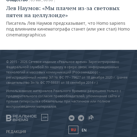
Лев Наумов: «Мы плачем из-за световых
пятен на целлулоиде»
Писатель Лев Наумов предсказывает, что Homo sapiens
под влиянием кинематографа станет (или уже стал) Homo
cinematographicus
© 2015 - 2026 Сетевое издание «Реальное время» Зарегистрировано
Федеральной службой по надзору в сфере связи, информационных
технологий и массовых коммуникаций (Роскомнадзор) –
регистрационный номер ЭЛ № ФС 77 - 79627 от 18 декабря 2020 г. (ранее
свидетельство Эл № ФС 77-59331 от 18 сентября 2014 г.)
Использование материалов Реального Времени разрешено только с
предварительного согласия правообладателей, упоминание сайта и
прямая гиперссылка обязательны при частичном или полном
воспроизведении материалов.
18+
RU
EN
РЕДАКЦИЯ