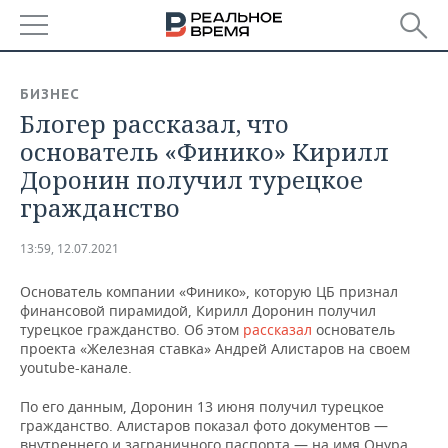
РЕГИОНЫ
БИЗНЕС
Блогер рассказал, что
БАШКОРТОСТАН
НОВОСТИ
основатель «Финико» Кирилл
ТАТАРСТАН
АНАЛИТИКА
Доронин получил турецкое
гражданство
УДМУРТИЯ
НОВОСТИ АНАЛИТИКИ
ЭКОНОМИКА
13:59, 12.07.2021
ДЕКЛАРАЦИИ О ДОХОДАХ
НОВОСТИ ЭКОНОМИКИ
ПРОМЫШЛЕННОСТЬ
Основатель компании «Финико», которую ЦБ признал
КОРОЛИ ГОСЗАКАЗА ПФО
ФИНАНСЫ
НОВОСТИ
НЕДВИЖИМОСТЬ
финансовой пирамидой, Кирилл Доронин получил
ПРОМЫШЛЕННОСТИ
турецкое гражданство. Об этом
рассказал
основатель
ВУЗЫ ТАТАРСТАНА
БАНКИ
НОВОСТИ НЕДВИЖИМОСТИ
АВТО
проекта «Железная ставка» Андрей Алистаров на своем
АГРОПРОМ
youtube-канале.
КОМУ ПРИНАДЛЕЖАТ
БЮДЖЕТ
НОВОСТИ АВТО
БИЗНЕС
По его данным, Доронин 13 июня получил турецкое
ТОРГОВЫЕ ЦЕНТРЫ
МАШИНОСТРОЕНИЕ
ТАТАРСТАНА
гражданство. Алистаров показал фото документов —
ИНВЕСТИЦИИ
НОВОСТИ БИЗНЕСА
ТЕХНОЛОГИИ
внутреннего и заграничного паспорта — на имя Онура