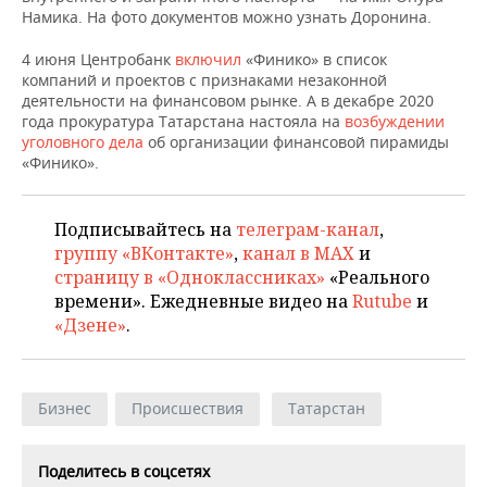
НЕФТЕХИМИЯ
Намика. На фото документов можно узнать Доронина.
РОЗНИЧНАЯ ТОРГОВЛЯ
НОВОСТИ ТЕХНОЛОГИЙ
МЕРОПРИЯТИЯ
НЕФТЬ
4 июня Центробанк
включил
«Финико» в список
компаний и проектов с признаками незаконной
ТРАНСПОРТ
IT
НОВОСТИ МЕРОПРИЯТИЙ
СПОРТ
деятельности на финансовом рынке. А в декабре 2020
ОПК
года прокуратура Татарстана настояла на
возбуждении
УСЛУГИ
МЕДИА
ВЫЕЗДНАЯ РЕДАКЦИЯ
НОВОСТИ СПОРТА
ОБЩЕСТВО
уголовного дела
об организации финансовой пирамиды
ЭНЕРГЕТИКА
«Финико».
ТЕЛЕКОММУНИКАЦИИ
БИЗНЕС-БРАНЧИ
ФУТБОЛ
НОВОСТИ ОБЩЕСТВА
ФОТОГАЛЕРЕЯ
Подписывайтесь на
телеграм-канал
,
ONLINE-КОНФЕРЕНЦИИ
ХОККЕЙ
ВЛАСТЬ
СЮЖЕТЫ
группу «ВКонтакте»
,
канал в MAX
и
страницу в «Одноклассниках»
«Реального
ОТКРЫТАЯ ЛЕКЦИЯ
БАСКЕТБОЛ
ИНФРАСТРУКТУРА
СПРАВОЧНИК
времени». Ежедневные видео на
Rutube
и
«Дзене»
.
ВОЛЕЙБОЛ
ИСТОРИЯ
СПИСОК ПЕРСОН
ПОЛНАЯ ВЕРСИЯ
КИБЕРСПОРТ
КУЛЬТУРА
СПИСОК КОМПАНИЙ
Бизнес
Происшествия
Татарстан
ФИГУРНОЕ КАТАНИЕ
МЕДИЦИНА
Поделитесь в соцсетях