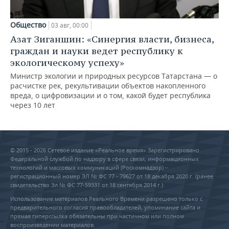
Общество
03 авг, 00:00
Азат Зиганшин: «Синергия власти, бизнеса,
граждан и науки ведет республику к
экологическому успеху»
Министр экологии и природных ресурсов Татарстана — о
расчистке рек, рекультивации объектов накопленного
вреда, о цифровизации и о том, какой будет республика
через 10 лет
© 2015 - 2026 Сетевое издание «Реальное время» Зарегистрировано
Федеральной службой по надзору в сфере связи, информационных
технологий и массовых коммуникаций (Роскомнадзор) –
регистрационный номер ЭЛ № ФС 77 - 79627 от 18 декабря 2020 г. (ранее
свидетельство Эл № ФС 77-59331 от 18 сентября 2014 г.)
Использование материалов Реального Времени разрешено только с
предварительного согласия правообладателей, упоминание сайта и
прямая гиперссылка обязательны при частичном или полном
воспроизведении материалов.