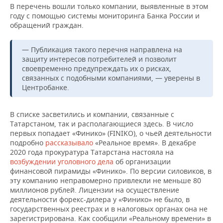
НЕФТЕХИМИЯ
В перечень вошли только компании, выявленные в этом
году с помощью системы мониторинга Банка России и
РОЗНИЧНАЯ ТОРГОВЛЯ
НОВОСТИ ТЕХНОЛОГИЙ
МЕРОПРИЯТИЯ
обращений граждан.
НЕФТЬ
ТРАНСПОРТ
IT
НОВОСТИ МЕРОПРИЯТИЙ
СПОРТ
ОПК
— Публикация такого перечня направлена на
защиту интересов потребителей и позволит
УСЛУГИ
МЕДИА
ВЫЕЗДНАЯ РЕДАКЦИЯ
НОВОСТИ СПОРТА
ОБЩЕСТВО
своевременно предупреждать их о рисках,
ЭНЕРГЕТИКА
связанных с подобными компаниями, — уверены в
ТЕЛЕКОММУНИКАЦИИ
БИЗНЕС-БРАНЧИ
ФУТБОЛ
НОВОСТИ ОБЩЕСТВА
ФОТОГАЛЕРЕЯ
Центробанке.
ONLINE-КОНФЕРЕНЦИИ
ХОККЕЙ
ВЛАСТЬ
СЮЖЕТЫ
В списке засветились и компании, связанные с
Татарстаном, так и располагающиеся здесь. В число
ОТКРЫТАЯ ЛЕКЦИЯ
БАСКЕТБОЛ
ИНФРАСТРУКТУРА
СПРАВОЧНИК
первых попадает «Финико» (FINIKO), о чьей деятельности
подробно
рассказывало
«Реальное время». В декабре
2020 года прокуратура Татарстана настояла на
ВОЛЕЙБОЛ
ИСТОРИЯ
СПИСОК ПЕРСОН
ПОЛНАЯ ВЕРСИЯ
возбуждении уголовного дела
об организации
финансовой пирамиды «Финико». По версии силовиков, в
КИБЕРСПОРТ
КУЛЬТУРА
СПИСОК КОМПАНИЙ
эту компанию неправомерно привлекли не меньше 80
миллионов рублей. Лицензии на осуществление
деятельности форекс-дилера у «Финико» не было, в
ФИГУРНОЕ КАТАНИЕ
МЕДИЦИНА
государственных реестрах и в налоговых органах она не
зарегистрирована. Как сообщили «Реальному времени» в