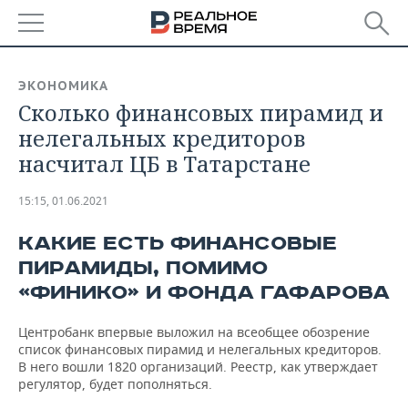
РЕГИОНЫ
ЭКОНОМИКА
Сколько финансовых пирамид и
БАШКОРТОСТАН
НОВОСТИ
нелегальных кредиторов
ТАТАРСТАН
АНАЛИТИКА
насчитал ЦБ в Татарстане
УДМУРТИЯ
НОВОСТИ АНАЛИТИКИ
ЭКОНОМИКА
15:15, 01.06.2021
ДЕКЛАРАЦИИ О ДОХОДАХ
НОВОСТИ ЭКОНОМИКИ
ПРОМЫШЛЕННОСТЬ
КАКИЕ ЕСТЬ ФИНАНСОВЫЕ
ПИРАМИДЫ, ПОМИМО
КОРОЛИ ГОСЗАКАЗА ПФО
ФИНАНСЫ
НОВОСТИ
НЕДВИЖИМОСТЬ
ПРОМЫШЛЕННОСТИ
«ФИНИКО» И ФОНДА ГАФАРОВА
ВУЗЫ ТАТАРСТАНА
БАНКИ
НОВОСТИ НЕДВИЖИМОСТИ
АВТО
АГРОПРОМ
Центробанк впервые выложил на всеобщее обозрение
список финансовых пирамид и нелегальных кредиторов.
КОМУ ПРИНАДЛЕЖАТ
БЮДЖЕТ
НОВОСТИ АВТО
БИЗНЕС
В него вошли 1820 организаций. Реестр, как утверждает
ТОРГОВЫЕ ЦЕНТРЫ
МАШИНОСТРОЕНИЕ
регулятор, будет пополняться.
ТАТАРСТАНА
ИНВЕСТИЦИИ
НОВОСТИ БИЗНЕСА
ТЕХНОЛОГИИ