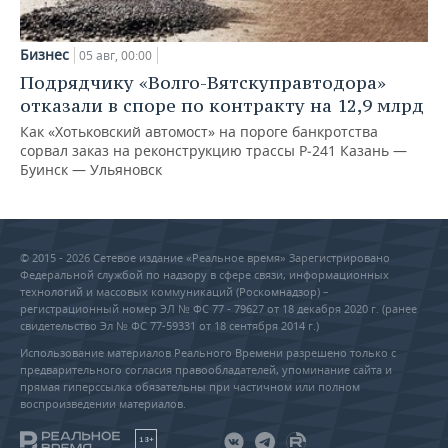
Бизнес
05 авг, 00:00
Подрядчику «Волго-Вятскуправтодора»
отказали в споре по контракту на 12,9 млрд
Как «Хотьковский автомост» на пороге банкротства
сорвал заказ на реконструкцию трассы Р‑241 Казань —
Буинск — Ульяновск
© 2015 - 2026 Сетевое издание «Реальное время» Зарегистрировано
Федеральной службой по надзору в сфере связи, информационных
технологий и массовых коммуникаций (Роскомнадзор) –
регистрационный номер ЭЛ № ФС 77 - 79627 от 18 декабря 2020 г. (ранее
свидетельство Эл № ФС 77-59331 от 18 сентября 2014 г.)
Использование материалов Реального Времени разрешено только с
предварительного согласия правообладателей, упоминание сайта и
прямая гиперссылка обязательны при частичном или полном
воспроизведении материалов.
18+