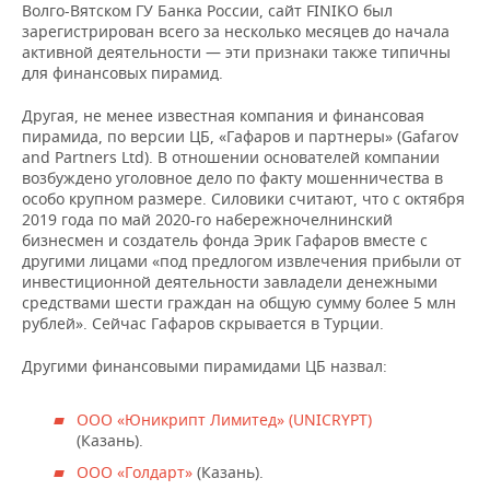
ВОДНЫЕ ВИДЫ СПОРТА
ОБРАЗОВАНИЕ
Волго-Вятском ГУ Банка России, сайт FINIKO был
зарегистрирован всего за несколько месяцев до начала
активной деятельности — эти признаки также типичны
ХОККЕЙ С МЯЧОМ
ПРОИСШЕСТВИЯ
для финансовых пирамид.
Другая, не менее известная компания и финансовая
пирамида, по версии ЦБ, «Гафаров и партнеры» (Gafarov
and Partners Ltd). В отношении основателей компании
возбуждено уголовное дело по факту мошенничества в
особо крупном размере. Силовики считают, что с октября
2019 года по май 2020-го набережночелнинский
бизнесмен и создатель фонда Эрик Гафаров вместе с
другими лицами «под предлогом извлечения прибыли от
инвестиционной деятельности завладели денежными
средствами шести граждан на общую сумму более 5 млн
рублей». Сейчас Гафаров скрывается в Турции.
Другими финансовыми пирамидами ЦБ назвал:
ООО «Юникрипт Лимитед» (UNICRYPT)
(Казань).
ООО «Голдарт»
(Казань).