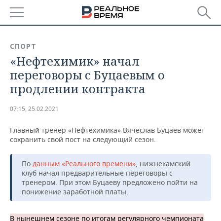
РЕГИОНЫ
СПОРТ
«Нефтехимик» начал
БАШКОРТОСТАН
НОВОСТИ
переговоры с Буцаевым о
ТАТАРСТАН
АНАЛИТИКА
продлении контракта
УДМУРТИЯ
НОВОСТИ АНАЛИТИКИ
ЭКОНОМИКА
07:15, 25.02.2021
ДЕКЛАРАЦИИ О ДОХОДАХ
НОВОСТИ ЭКОНОМИКИ
ПРОМЫШЛЕННОСТЬ
Главный тренер «Нефтехимика» Вячеслав Буцаев может
сохранить свой пост на следующий сезон.
КОРОЛИ ГОСЗАКАЗА ПФО
ФИНАНСЫ
НОВОСТИ
НЕДВИЖИМОСТЬ
ПРОМЫШЛЕННОСТИ
По
данным «Реального времени»
, нижнекамский
ВУЗЫ ТАТАРСТАНА
БАНКИ
НОВОСТИ НЕДВИЖИМОСТИ
АВТО
клуб начал предварительные переговоры с
АГРОПРОМ
тренером. При этом Буцаеву предложено пойти на
понижение заработной платы.
КОМУ ПРИНАДЛЕЖАТ
БЮДЖЕТ
НОВОСТИ АВТО
БИЗНЕС
ТОРГОВЫЕ ЦЕНТРЫ
МАШИНОСТРОЕНИЕ
ТАТАРСТАНА
ИНВЕСТИЦИИ
НОВОСТИ БИЗНЕСА
ТЕХНОЛОГИИ
В нынешнем сезоне по итогам регулярного чемпионата