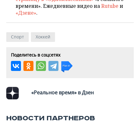
ВОДНЫЕ ВИДЫ СПОРТА
ОБРАЗОВАНИЕ
времени». Ежедневные видео на
Rutube
и
«Дзене»
.
ХОККЕЙ С МЯЧОМ
ПРОИСШЕСТВИЯ
Спорт
Хоккей
Поделитесь в соцсетях
«Реальное время» в Дзен
НОВОСТИ ПАРТНЕРОВ