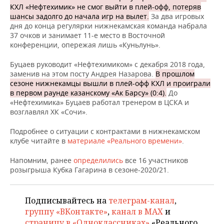
НЕФТЕХИМИЯ
КХЛ «Нефтехимик» не смог выйти в плей-офф, потеряв
шансы задолго до начала игр на вылет.
За два игровых
РОЗНИЧНАЯ ТОРГОВЛЯ
НОВОСТИ ТЕХНОЛОГИЙ
МЕРОПРИЯТИЯ
дня до конца регулярки нижнекамская команда набрала
НЕФТЬ
37 очков и занимает 11-е место в Восточной
ТРАНСПОРТ
IT
НОВОСТИ МЕРОПРИЯТИЙ
СПОРТ
конференции, опережая лишь «Куньлунь».
ОПК
Буцаев руководит «Нефтехимиком» с декабря 2018 года,
УСЛУГИ
МЕДИА
ВЫЕЗДНАЯ РЕДАКЦИЯ
НОВОСТИ СПОРТА
ОБЩЕСТВО
ЭНЕРГЕТИКА
заменив на этом посту Андрея Назарова.
В прошлом
сезоне нижнекамцы вышли в плей-офф КХЛ и проиграли
ТЕЛЕКОММУНИКАЦИИ
БИЗНЕС-БРАНЧИ
ФУТБОЛ
НОВОСТИ ОБЩЕСТВА
ФОТОГАЛЕРЕЯ
в первом раунде казанскому «Ак Барсу» (0:4).
До
«Нефтехимика» Буцаев работал тренером в ЦСКА и
ONLINE-КОНФЕРЕНЦИИ
ХОККЕЙ
ВЛАСТЬ
СЮЖЕТЫ
возглавлял ХК «Сочи».
Подробнее о ситуации с контрактами в нижнекамском
ОТКРЫТАЯ ЛЕКЦИЯ
БАСКЕТБОЛ
ИНФРАСТРУКТУРА
СПРАВОЧНИК
клубе читайте в
материале «Реального времени»
.
ВОЛЕЙБОЛ
ИСТОРИЯ
СПИСОК ПЕРСОН
ПОЛНАЯ ВЕРСИЯ
Напомним, ранее
определились
все 16 участников
розыгрыша Кубка Гагарина в сезоне-2020/21.
КИБЕРСПОРТ
КУЛЬТУРА
СПИСОК КОМПАНИЙ
Подписывайтесь на
телеграм-канал
,
ФИГУРНОЕ КАТАНИЕ
МЕДИЦИНА
группу «ВКонтакте»
,
канал в MAX
и
страницу в «Одноклассниках»
«Реального