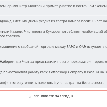
емьер-министр Монголии примет участие в Восточном эконом
днажды летним днем» уходит из театра Камала после 13 лет на
тели Казани, Чистополя и Кукмора потребляют наибольший о
ого трафика
глашение о свободной торговле между ЕАЭС и ОАЭ вступает в с
Набережных Челнах представили нового председателя городско
д приостановил работу кафе Coffeeshop Company в Казани на 3
нфин готов уточнить налоговый учет затрат на безопасность
ВСЕ НОВОСТИ ЗА СЕГОДНЯ