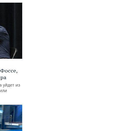
Фоссе,
ира
а уйдет из
тили