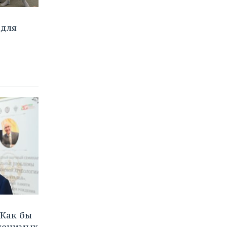
 для
Как бы
аменимых