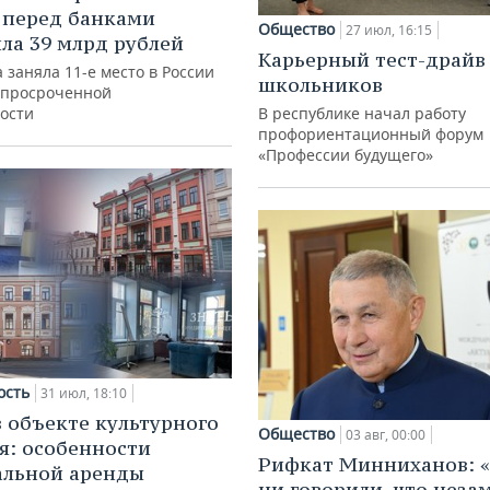
 перед банками
Общество
27 июл, 16:15
ла 39 млрд рублей
Карьерный тест-драйв
 заняла 11-е место в России
школьников
 просроченной
ости
В республике начал работу
профориентационный форум
«Профессии будущего»
ость
31 июл, 18:10
в объекте культурного
Общество
03 авг, 00:00
я: особенности
Рифкат Минниханов: «
альной аренды
ни говорили, что нез