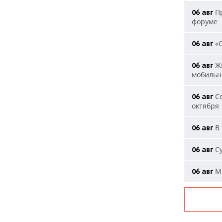
Пр
06 авг
форуме
«О
06 авг
Жи
06 авг
мобильн
Со
06 авг
октября
В 
06 авг
Су
06 авг
Ми
06 авг