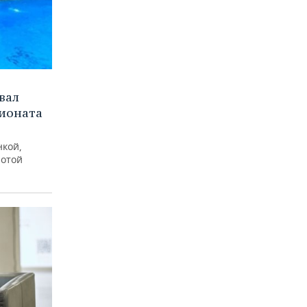
вал
пионата
нкой,
лотой