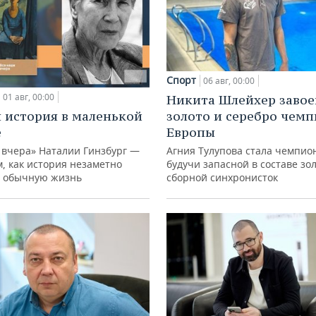
Спорт
06 авг, 00:00
01 авг, 00:00
Никита Шлейхер завое
 история в маленькой
золото и серебро чем
е
Европы
 вчера» Наталии Гинзбург —
Агния Тулупова стала чемпио
м, как история незаметно
будучи запасной в составе зо
 обычную жизнь
сборной синхронисток