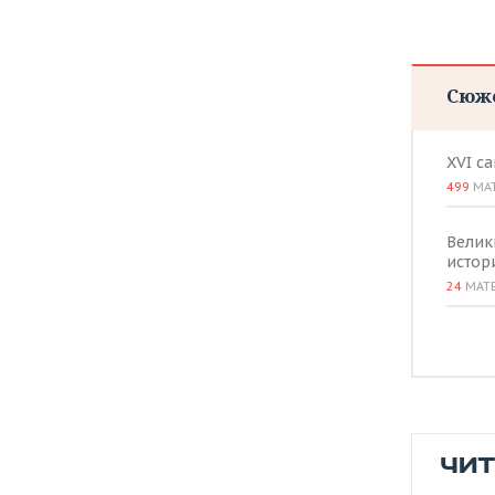
ВОДНЫЕ ВИДЫ СПОРТА
ОБРАЗОВАНИЕ
ХОККЕЙ С МЯЧОМ
ПРОИСШЕСТВИЯ
Сюж
XVI с
499
МА
Велик
истор
24
МАТ
ЧИ