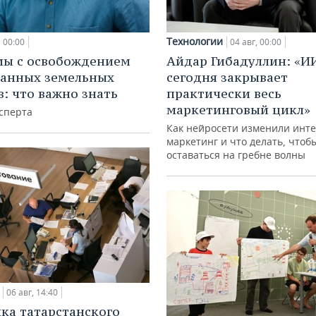
Технологии
00:00
04 авг, 00:00
мы с освобождением
Айдар Гибадуллин: «И
анных земельных
сегодня закрывает
в: что важно знать
практически весь
маркетинговый цикл»
сперта
Как нейросети изменили инте
маркетинг и что делать, чтоб
оставаться на гребне волны
06 авг, 14:40
ка татарстанского