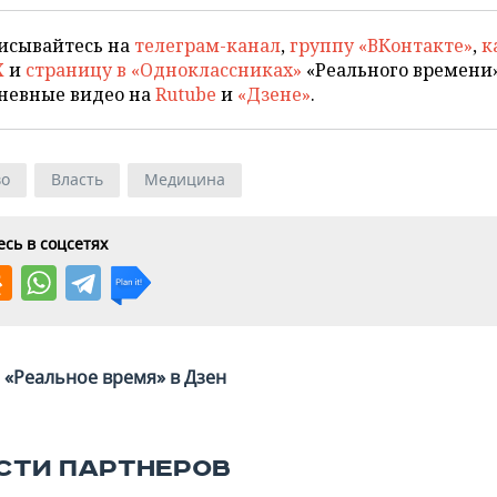
исывайтесь на
телеграм-канал
,
группу «ВКонтакте»
,
к
X
и
страницу в «Одноклассниках»
«Реального времени»
невные видео на
Rutube
и
«Дзене»
.
во
Власть
Медицина
сь в соцсетях
«Реальное время» в Дзен
СТИ ПАРТНЕРОВ