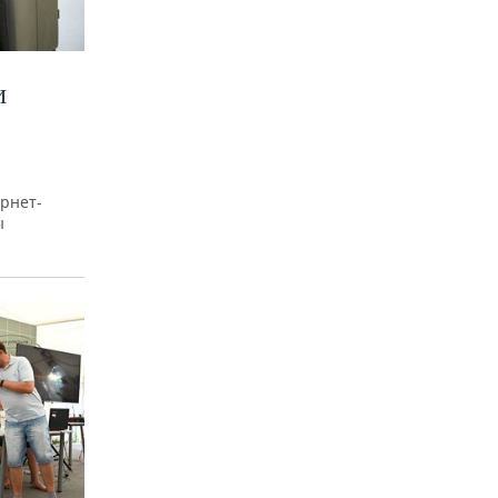
И
рнет-
ы