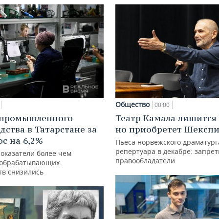
Общество
00:00
 промышленного
Театр Камала лишится 
дства в Татарстане за
но приобретет Шексп
ос на 6,2%
Пьеса норвежского драматург
репертуара в декабре: запре
показатели более чем
правообладатели
 обрабатывающих
тв снизились