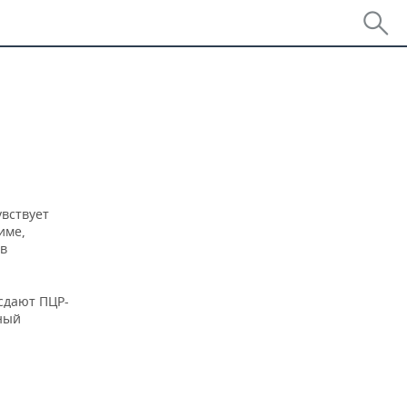
вствует
име,
в
сдают ПЦР-
ный