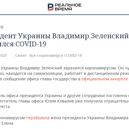
ВО
дент Украины Владимир Зеленский
ился COVID-19
2020
Сюжет:
Все о коронавирусе / COVID-19
 Украины Владимир Зеленский заразился коронавирусом. Он чу
шо, находится на самоизоляции, работает в дистанционном реж
 в сообщении офиса главы государства в
официальном аккаунте
ель офиса президента Украины и другие сотрудники постоянно 
меститель главы офиса Юлия Ковалив уже получила отрицатель
теста.
НА
ронавирусом
переболела
жена президента Украины Владимира
 Елена.