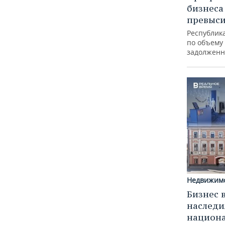
бизнеса
превыси
Республика
по объему
задолженн
Недвижим
Бизнес 
наследи
национ