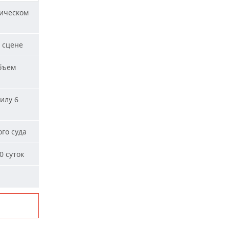
ическом
 сцене
бъем
илу 6
го суда
0 суток