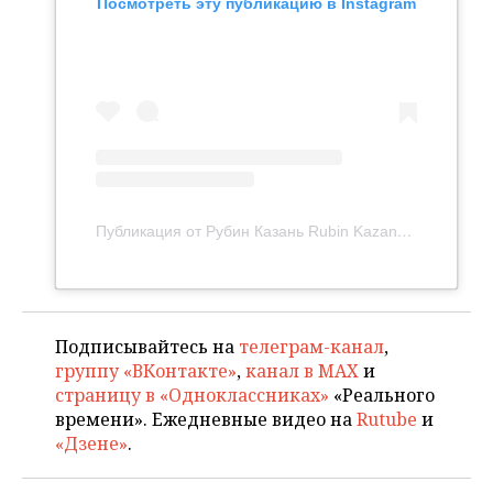
Посмотреть эту публикацию в Instagram
Публикация от Рубин Казань Rubin Kazan (@fcrk)
31 О
Подписывайтесь на
телеграм-канал
,
группу «ВКонтакте»
,
канал в MAX
и
страницу в «Одноклассниках»
«Реального
времени». Ежедневные видео на
Rutube
и
«Дзене»
.