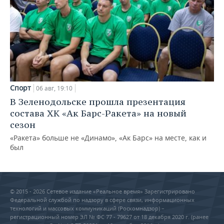
Спорт
06 авг, 19:10
В Зеленодольске прошла презентация
состава ХК «Ак Барс-Ракета» на новый
сезон
«Ракета» больше не «Динамо», «Ак Барс» на месте, как и
был
© 2015 - 2026 Сетевое издание «Реальное время» Зарегистрировано
Федеральной службой по надзору в сфере связи, информационных
технологий и массовых коммуникаций (Роскомнадзор) –
регистрационный номер ЭЛ № ФС 77 - 79627 от 18 декабря 2020 г. (ранее