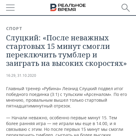
РЕГИОНЫ
СПОРТ
Слуцкий: «После неважных
БАШКОРТОСТАН
НОВОСТИ
стартовых 15 минут смогли
ТАТАРСТАН
АНАЛИТИКА
переключить тумблер и
заиграть на высоких скоростях»
УДМУРТИЯ
НОВОСТИ АНАЛИТИКИ
ЭКОНОМИКА
16:29, 31.10.2020
ДЕКЛАРАЦИИ О ДОХОДАХ
НОВОСТИ ЭКОНОМИКИ
ПРОМЫШЛЕННОСТЬ
Главный тренер «Рубина» Леонид Слуцкий подвел итог
КОРОЛИ ГОСЗАКАЗА ПФО
ФИНАНСЫ
НОВОСТИ
НЕДВИЖИМОСТЬ
победного поединка (3:1) с тульским «Арсеналом». По его
ПРОМЫШЛЕННОСТИ
мнению, провальным вышел только стартовый
ВУЗЫ ТАТАРСТАНА
БАНКИ
НОВОСТИ НЕДВИЖИМОСТИ
АВТО
пятнадцатиминутный отрезок.
АГРОПРОМ
— Начали неважно, особенно первые минут 15. Тем
КОМУ ПРИНАДЛЕЖАТ
БЮДЖЕТ
НОВОСТИ АВТО
БИЗНЕС
более ранняя игра — не играли мы еще в 14.00, и я
ТОРГОВЫЕ ЦЕНТРЫ
МАШИНОСТРОЕНИЕ
ТАТАРСТАНА
связываю с этим. Но после первых 15 минут мы смогли
ИНВЕСТИЦИИ
НОВОСТИ БИЗНЕСА
ТЕХНОЛОГИИ
переключить тумблер, сыграть на более высоких