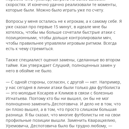
НЕФТЕХИМИЯ
скоростях. И конечно удачно реализовали те моменты,
которые были. Можно было играть уже по счету.
РОЗНИЧНАЯ ТОРГОВЛЯ
НОВОСТИ ТЕХНОЛОГИЙ
МЕРОПРИЯТИЯ
НЕФТЬ
Вопросы у меня остались не к игрокам, а к самому себе. Я
ТРАНСПОРТ
IT
НОВОСТИ МЕРОПРИЯТИЙ
СПОРТ
уже сказал про первые 15 минут, в идеале мне бы
ОПК
хотелось, чтобы мы больше сочетали быстрые атаки с
УСЛУГИ
МЕДИА
ВЫЕЗДНАЯ РЕДАКЦИЯ
НОВОСТИ СПОРТА
ОБЩЕСТВО
позиционными, чтобы дольше контролировали мяч,
ЭНЕРГЕТИКА
чтобы правильнее управляли игровым ритмом. Всегда
есть к чему стремиться.
ТЕЛЕКОММУНИКАЦИИ
БИЗНЕС-БРАНЧИ
ФУТБОЛ
НОВОСТИ ОБЩЕСТВА
ФОТОГАЛЕРЕЯ
Также специалист оценил замены, сделанные во втором
ONLINE-КОНФЕРЕНЦИИ
ХОККЕЙ
ВЛАСТЬ
СЮЖЕТЫ
тайме. Как утверждает Слуцкий, полноценных замен у
него в обойме не было.
ОТКРЫТАЯ ЛЕКЦИЯ
БАСКЕТБОЛ
ИНФРАСТРУКТУРА
СПРАВОЧНИК
— С одной стороны, согласен, с другой — нет. Например,
у нас сегодня в линии атаки были только два футболиста
ВОЛЕЙБОЛ
ИСТОРИЯ
СПИСОК ПЕРСОН
ПОЛНАЯ ВЕРСИЯ
— это молодые Косарев и Климов в связи с болезнью
Игнатьева. Поэтому кто бы ни вышел, он бы не мог
КИБЕРСПОРТ
КУЛЬТУРА
СПИСОК КОМПАНИЙ
полноценно заменить Деспотовича. И дело не в том, что
он плохо вышел, а в том, что просто слишком большая
разница. Я бы сказал, что многие футболисты не на свои
ФИГУРНОЕ КАТАНИЕ
МЕДИЦИНА
профильные позиции вышли. Заменить Кварацхелию,
Уремовича, Деспотовича было бы трудно любому, —