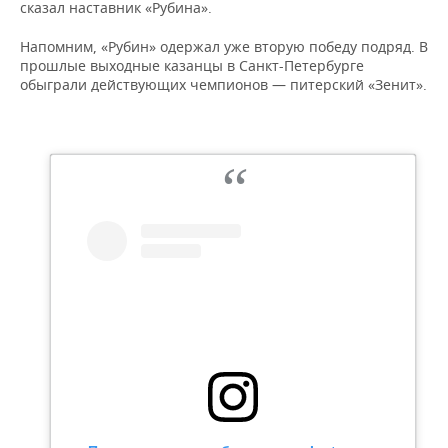
ВОДНЫЕ ВИДЫ СПОРТА
ОБРАЗОВАНИЕ
сказал наставник «Рубина».
Напомним, «Рубин» одержал уже вторую победу подряд. В
ХОККЕЙ С МЯЧОМ
ПРОИСШЕСТВИЯ
прошлые выходные казанцы в Санкт-Петербурге
обыграли действующих чемпионов — питерский «Зенит».