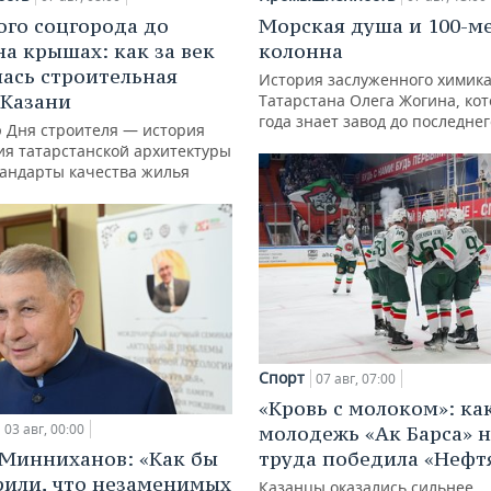
ого соцгорода до
Морская душа и 100-м
на крышах: как за век
колонна
ась строительная
История заслуженного химик
 Казани
Татарстана Олега Жогина, ко
года знает завод до последне
ю Дня строителя — история
ия татарстанской архитектуры
тандарты качества жилья
Спорт
07 авг, 07:00
«Кровь с молоком»: ка
03 авг, 00:00
молодежь «Ак Барса» н
Минниханов: «Как бы
труда победила «Нефт
рили, что незаменимых
Казанцы оказались сильнее