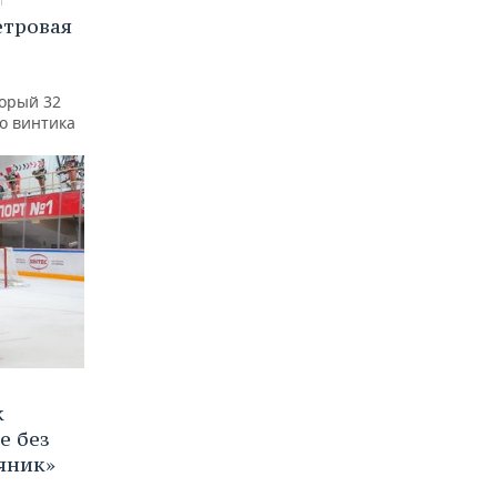
етровая
а
торый 32
го винтика
к
е без
яник»