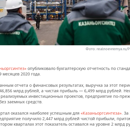
Фото: realnoevremya.ru/
ньоргсинтез»
опубликовало бухгалтерскую отчетность по станд
9 месяцев 2020 года.
анным отчета о финансовых результатах, выручка за этот пери
46,856 млрд рублей, а чистая прибыль — 6,499 млрд рублей. Не
 реализуемых инвестиционных проектов, предприятие по-пре
без заемных средств.
артал оказался наиболее успешным для
«Казаньоргсинтеза»
. За
едприятие получило 2,447 млрд рублей чистой прибыли, притом
тором кварталах этот показатель оставался на уровне 2 млрд р