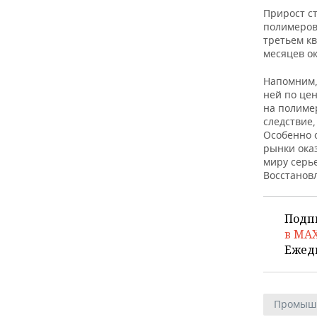
ВОДНЫЕ ВИДЫ СПОРТА
ОБРАЗОВАНИЕ
Прирост с
полимеров
ХОККЕЙ С МЯЧОМ
ПРОИСШЕСТВИЯ
третьем кв
месяцев о
Напомним,
ней по це
на полиме
следствие
Особенно 
рынки ока
миру серь
Восстановл
Подп
в MA
Ежед
Промыш