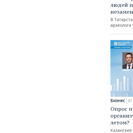
людей н
незаме
В Татарст
археолога
Бизнес
07 
Опрос п
организ
летом?
Казанские