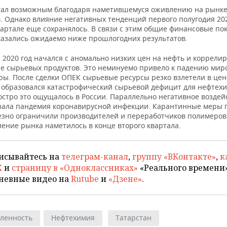
тал возможным благодаря наметившемуся оживлению на рынк
. Однако влияние негативных тенденций первого полугодия 202
артале еще сохранялось. В связи с этим общие финансовые пок
казались ожидаемо ниже прошлогодних результатов.
 2020 год начался с аномально низких цен на нефть и коррели
не сырьевых продуктов. Это неминуемо привело к падению мир
ры. После сделки ОПЕК сырьевые ресурсы резко взлетели в цен
, образовался катастрофический сырьевой дефицит для нефтех
остро это ощущалось в России. Параллельно негативное воздей
зала пандемия коронавирусной инфекции. Карантинные меры 
езно ограничили производителей и переработчиков полимеров
ение рынка наметилось в конце второго квартала.
исывайтесь на
телеграм-канал
,
группу «ВКонтакте»
,
к
X
и
страницу в «Одноклассниках»
«Реального времени»
невные видео на
Rutube
и
«Дзене»
.
ленность
Нефтехимия
Татарстан