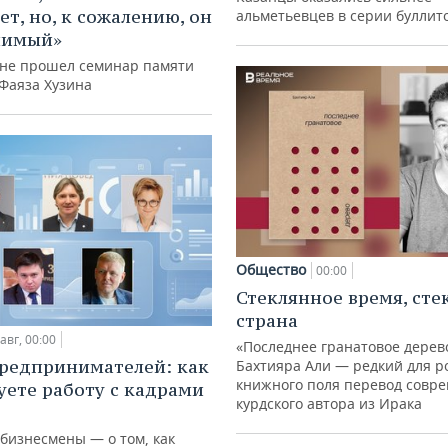
ет, но, к сожалению, он
альметьевцев в серии буллит
нимый»
ане прошел семинар памяти
 Фаяза Хузина
Общество
00:00
Стеклянное время, сте
страна
авг, 00:00
«Последнее гранатовое дерев
редпринимателей: как
Бахтияра Али — редкий для р
книжного поля перевод совр
уете работу с кадрами
курдского автора из Ирака
 бизнесмены — о том, как