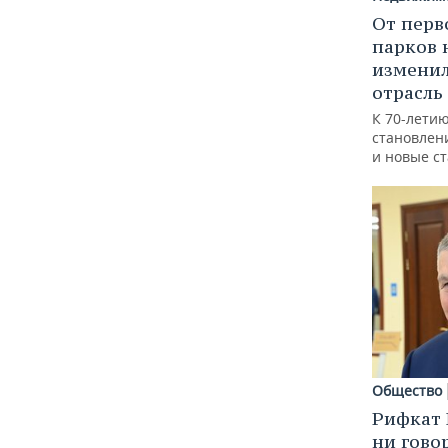
От перв
парков 
изменил
отрасль
К 70-лети
становлен
и новые с
Общество
Рифкат 
ни гово