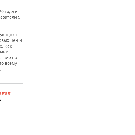
е
0 года в
азатели 9
рующих с
овых цен и
е. Как
имии.
ствие на
по всему
.
анал
.