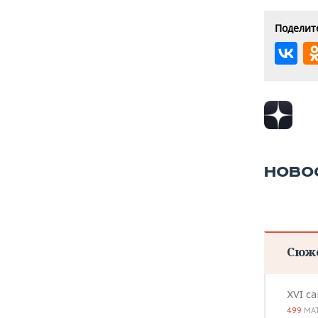
Поделите
НОВО
Сюж
XVI с
499
МА