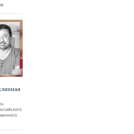
ов
клянная
о»
оссийского
еменного