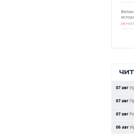
Велик
истор
24
МАТ
ЧИ
Ур
07 авг
Пр
07 авг
Ро
07 авг
Ир
06 авг