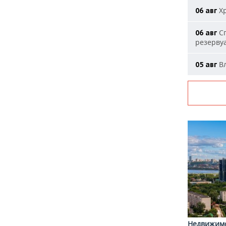
Хр
06 авг
Сп
06 авг
резерву
Вл
05 авг
Недвижим