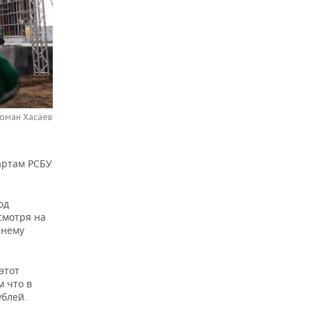
Роман Хасаев
артам РСБУ
од
смотря на
жнему
 этот
 что в
ублей.