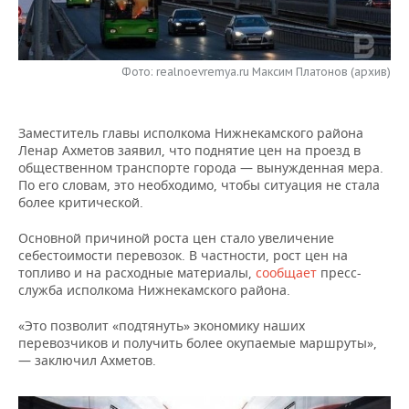
НЕФТЕХИМИЯ
РОЗНИЧНАЯ ТОРГОВЛЯ
НОВОСТИ ТЕХНОЛОГИЙ
МЕРОПРИЯТИЯ
НЕФТЬ
Фото: realnoevremya.ru Максим Платонов (архив)
ТРАНСПОРТ
IT
НОВОСТИ МЕРОПРИЯТИЙ
СПОРТ
ОПК
УСЛУГИ
МЕДИА
ВЫЕЗДНАЯ РЕДАКЦИЯ
НОВОСТИ СПОРТА
ОБЩЕСТВО
ЭНЕРГЕТИКА
Заместитель главы исполкома Нижнекамского района
Ленар Ахметов заявил, что поднятие цен на проезд в
ТЕЛЕКОММУНИКАЦИИ
БИЗНЕС-БРАНЧИ
ФУТБОЛ
НОВОСТИ ОБЩЕСТВА
ФОТОГАЛЕРЕЯ
общественном транспорте города — вынужденная мера.
По его словам, это необходимо, чтобы ситуация не стала
ONLINE-КОНФЕРЕНЦИИ
ХОККЕЙ
ВЛАСТЬ
СЮЖЕТЫ
более критической.
Основной причиной роста цен стало увеличение
ОТКРЫТАЯ ЛЕКЦИЯ
БАСКЕТБОЛ
ИНФРАСТРУКТУРА
СПРАВОЧНИК
себестоимости перевозок. В частности, рост цен на
топливо и на расходные материалы,
сообщает
пресс-
ВОЛЕЙБОЛ
ИСТОРИЯ
СПИСОК ПЕРСОН
ПОЛНАЯ ВЕРСИЯ
служба исполкома Нижнекамского района.
«Это позволит «подтянуть» экономику наших
КИБЕРСПОРТ
КУЛЬТУРА
СПИСОК КОМПАНИЙ
перевозчиков и получить более окупаемые маршруты»,
— заключил Ахметов.
ФИГУРНОЕ КАТАНИЕ
МЕДИЦИНА