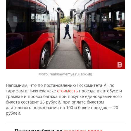
ВОДНЫЕ ВИДЫ СПОРТА
ОБРАЗОВАНИЕ
ХОККЕЙ С МЯЧОМ
ПРОИСШЕСТВИЯ
Фото: realnoevremya.ru (архив)
Напомним, что по постановлению Госкомитета РТ по
тарифам в Нижнекамске
стоимость
проезда в автобусе и
трамвае и провоз багажа при покупке единовременного
билета составит 25 рублей, при оплате билетом
длительного пользования на 100 и более поездок — 20
рублей.