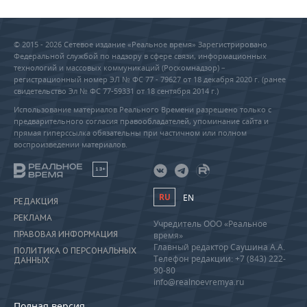
© 2015 - 2026 Сетевое издание «Реальное время» Зарегистрировано
Федеральной службой по надзору в сфере связи, информационных
технологий и массовых коммуникаций (Роскомнадзор) –
регистрационный номер ЭЛ № ФС 77 - 79627 от 18 декабря 2020 г. (ранее
свидетельство Эл № ФС 77-59331 от 18 сентября 2014 г.)
Использование материалов Реального Времени разрешено только с
предварительного согласия правообладателей, упоминание сайта и
прямая гиперссылка обязательны при частичном или полном
воспроизведении материалов.
18+
RU
EN
РЕДАКЦИЯ
РЕКЛАМА
Учредитель ООО «Реальное
ПРАВОВАЯ ИНФОРМАЦИЯ
время»
Главный редактор Саушина А.А.
ПОЛИТИКА О ПЕРСОНАЛЬНЫХ
Телефон редакции: +7 (843) 222-
ДАННЫХ
90-80
info@realnoevremya.ru
Полная версия