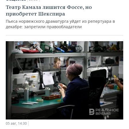
Театр Камала лишится Фоссе, но
приобретет Шекспира
Пьеса норвежского драматурга уйдет из репертуара в
декабре: запретили правообладатели
05 авг, 14:30