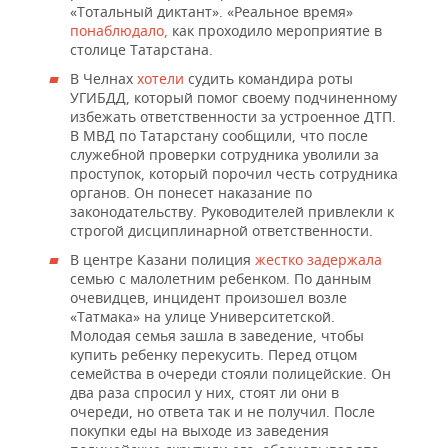
«Тотальный диктант». «Реальное время»
понаблюдало,
как проходило мероприятие в
столице Татарстана.
В Челнах
хотели
судить командира роты
УГИБДД, который помог своему подчиненному
избежать ответственности за устроенное ДТП.
В МВД по Татарстану сообщили, что после
служебной проверки сотрудника уволили за
проступок, который порочил честь сотрудника
органов. Он понесет наказание по
законодательству. Руководителей привлекли к
строгой дисциплинарной ответственности.
В центре Казани полиция
жестко задержала
семью с малолетним ребенком. По данным
очевидцев, инцидент произошел возле
«Татмака» на улице Университетской.
Молодая семья зашла в заведение, чтобы
купить ребенку перекусить. Перед отцом
семейства в очереди стояли полицейские. Он
два раза спросил у них, стоят ли они в
очереди, но ответа так и не получил. После
покупки еды на выходе из заведения