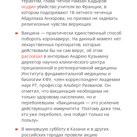
ВОДНЫЕ ВИДЫ СПОРТА
ОБРАЗОВАНИЕ
терактом, глава Чечни Рамзан Кадыров
осудил
убийство учителя во Франции, в
котором подозревают 18-летнего чеченца
ХОККЕЙ С МЯЧОМ
ПРОИСШЕСТВИЯ
Абдуллаха Анзорова, но призвал не задевать
религиозные чувства верующих.
Вакцина — практически единственный способ
побороть коронавирус. На данный момент нет
лекарственных препаратов, которые
действовали бы на сам вирус, об этом
рассказал
в интервью Андрею Кузьмину
директор научно-клинического центра
прецизионной и регенеративной медицины
Института фундаментальной медицины и
биологии КФУ, член-корреспондент Академии
наук РТ, профессор Альберт Ризванов. Он
отметил, что вакцинация необходима не
только здоровому населению, но и
переболевшим: «Вакцинация — это усиление
действующего иммунитета. Поэтому даже тем,
кто уже переболел, она пойдет только на
пользу».
В минувшую субботу в Казани и в других
российских городах провели акцию