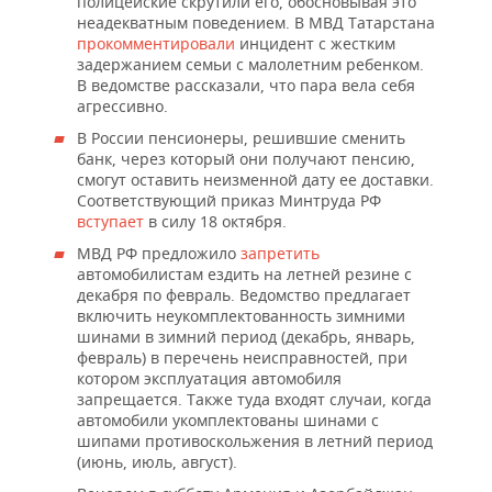
полицейские скрутили его, обосновывая это
неадекватным поведением. В МВД Татарстана
прокомментировали
инцидент с жестким
задержанием семьи с малолетним ребенком.
В ведомстве рассказали, что пара вела себя
агрессивно.
В России пенсионеры, решившие сменить
банк, через который они получают пенсию,
смогут оставить неизменной дату ее доставки.
Соответствующий приказ Минтруда РФ
вступает
в силу 18 октября.
МВД РФ предложило
запретить
автомобилистам ездить на летней резине с
декабря по февраль. Ведомство предлагает
включить неукомплектованность зимними
шинами в зимний период (декабрь, январь,
февраль) в перечень неисправностей, при
котором эксплуатация автомобиля
запрещается. Также туда входят случаи, когда
автомобили укомплектованы шинами с
шипами противоскольжения в летний период
(июнь, июль, август).