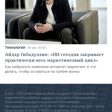
Технологии
04 авг, 00:00
Айдар Гибадуллин: «ИИ сегодня закрывает
практически весь маркетинговый цикл»
Как нейросети изменили интернет-маркетинг и что
делать, чтобы оставаться на гребне волны
© 2015 - 2026 Сетевое издание «Реальное время» Зарегистрировано
Федеральной службой по надзору в сфере связи, информационных
технологий и массовых коммуникаций (Роскомнадзор) –
регистрационный номер ЭЛ № ФС 77 - 79627 от 18 декабря 2020 г. (ранее
свидетельство Эл № ФС 77-59331 от 18 сентября 2014 г.)