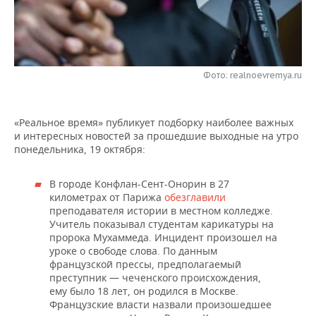
НЕФТЕХИМИЯ
РОЗНИЧНАЯ ТОРГОВЛЯ
НОВОСТИ ТЕХНОЛОГИЙ
МЕРОПРИЯТИЯ
НЕФТЬ
ТРАНСПОРТ
IT
НОВОСТИ МЕРОПРИЯТИЙ
СПОРТ
ОПК
Фото: realnoevremya.ru
УСЛУГИ
МЕДИА
ВЫЕЗДНАЯ РЕДАКЦИЯ
НОВОСТИ СПОРТА
ОБЩЕСТВО
ЭНЕРГЕТИКА
«Реальное время» публикует подборку наиболее важных
ТЕЛЕКОММУНИКАЦИИ
БИЗНЕС-БРАНЧИ
ФУТБОЛ
НОВОСТИ ОБЩЕСТВА
ФОТОГАЛЕРЕЯ
и интересных новостей за прошедшие выходные на утро
понедельника, 19 октября:
ONLINE-КОНФЕРЕНЦИИ
ХОККЕЙ
ВЛАСТЬ
СЮЖЕТЫ
В городе Конфлан-Сент-Онорин в 27
ОТКРЫТАЯ ЛЕКЦИЯ
БАСКЕТБОЛ
ИНФРАСТРУКТУРА
СПРАВОЧНИК
километрах от Парижа
обезглавили
преподавателя истории в местном колледже.
ВОЛЕЙБОЛ
ИСТОРИЯ
СПИСОК ПЕРСОН
ПОЛНАЯ ВЕРСИЯ
Учитель показывал студентам карикатуры на
пророка Мухаммеда. Инцидент произошел на
уроке о свободе слова. По данным
КИБЕРСПОРТ
КУЛЬТУРА
СПИСОК КОМПАНИЙ
французской прессы, предполагаемый
преступник — чеченского происхождения,
ФИГУРНОЕ КАТАНИЕ
МЕДИЦИНА
ему было 18 лет, он родился в Москве.
Французские власти назвали произошедшее