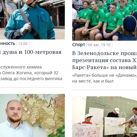
нность
13:00
Спорт
06 авг, 19:10
 душа и 100-метровая
В Зеленодольске прош
а
презентация состава Х
Барс-Ракета» на новый
аслуженного химика
а Олега Жогина, который 32
«Ракета» больше не «Динамо»,
 завод до последнего винтика
на месте, как и был