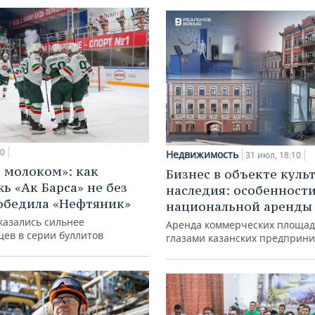
00
Недвижимость
31 июл, 18:10
с молоком»: как
Бизнес в объекте куль
ь «Ак Барса» не без
наследия: особенност
обедила «Нефтяник»
национальной аренды
казались сильнее
Аренда коммерческих площад
цев в серии буллитов
глазами казанских предприн