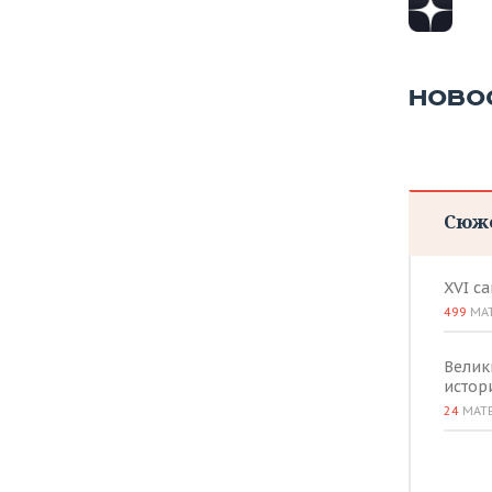
ВОДНЫЕ ВИДЫ СПОРТА
ОБРАЗОВАНИЕ
ХОККЕЙ С МЯЧОМ
ПРОИСШЕСТВИЯ
НОВО
Сюж
XVI с
499
МА
Велик
истор
24
МАТ