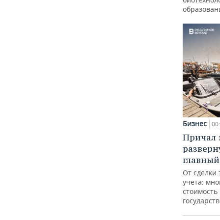
образован
Бизнес
00
Причал з
разверн
главный
От сделки 
учета: мно
стоимость
государст