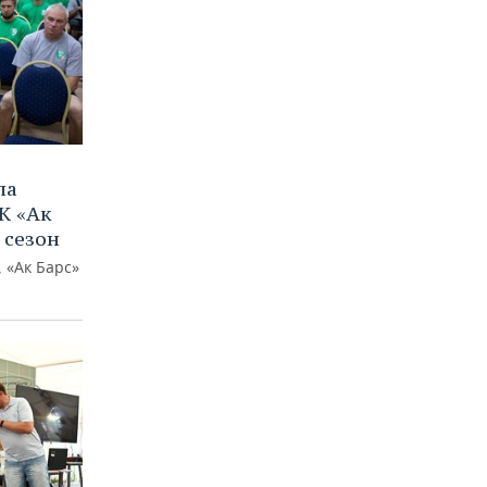
ла
К «Ак
 сезон
 «Ак Барс»