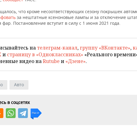
бщалось, что кроме несоответствующих сезону покрышек автом
афовать
за нештатные ксеноновые лампы и за отключение шта
 фар. Постановление вступит в силу с 1 июня 2021 года.
исывайтесь на
телеграм-канал
,
группу «ВКонтакте»
,
к
X
и
страницу в «Одноклассниках»
«Реального времени»
невные видео на
Rutube
и
«Дзене»
.
во
Авто
сь в соцсетях