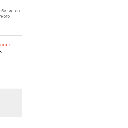
обилистов
тного
анал
.