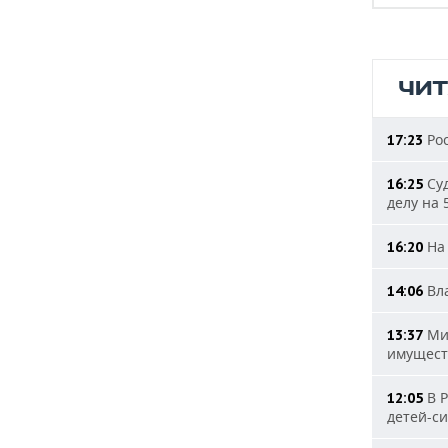
ЧИ
Рос
17:23
Суд
16:25
делу на 
На 
16:20
Вла
14:06
Мин
13:37
имущест
В Р
12:05
детей-с