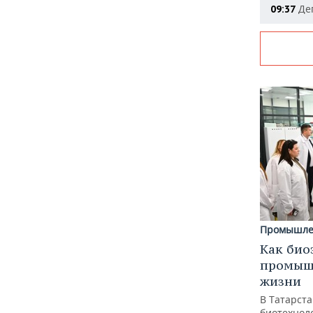
Деп
09:37
Промышле
Как био
промышл
жизни
В Татарст
биотехноло