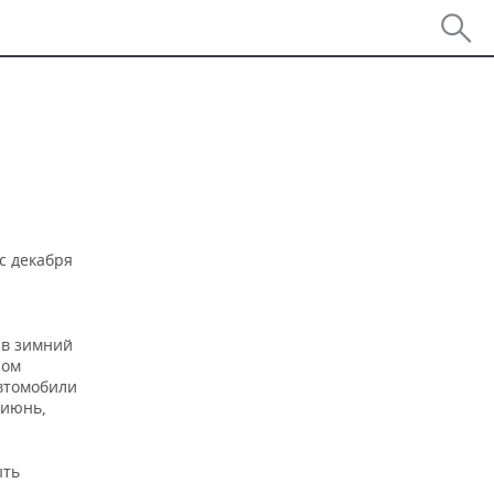
а
с декабря
 в зимний
ром
автомобили
(июнь,
ыть