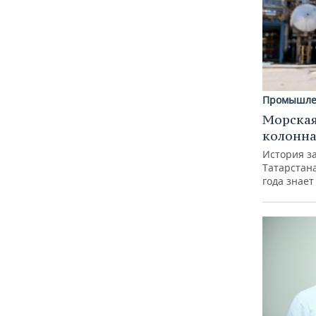
Промышле
Морская
колонн
История з
Татарстан
года знает