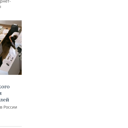
рнет-
ы
кого
и
блей
 в России