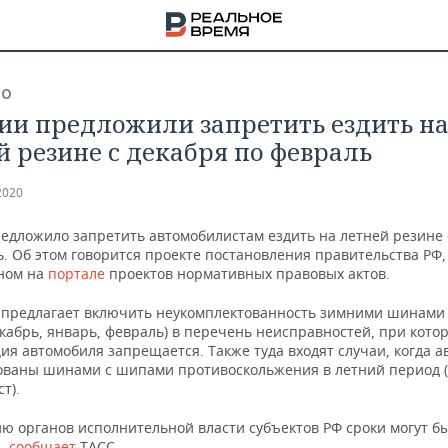
ВО
сии предложили запретить ездить н
й резине с декабря по февраль
2020
едложило запретить автомобилистам ездить на летней резине 
. Об этом говорится проекте постановления правительства РФ,
ном на
портале
проектов нормативных правовых актов.
 предлагает включить неукомплектованность зимними шинами
кабрь, январь, февраль) в перечень неисправностей, при кото
ия автомобиля запрещается. Также туда входят случаи, когда 
ованы шинами с шипами противоскольжения в летний период 
т).
НА
ю органов исполнительной власти субъектов РФ сроки могут б
ы,
сообщает
ТАСС.