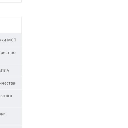
жки МСП
арест по
 БПЛА
ичества
ъятого
для