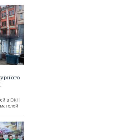
турного
и
ей в ОКН
имателей