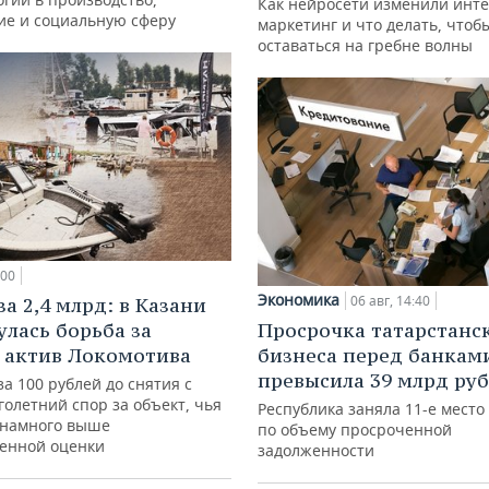
Как нейросети изменили инте
ие и социальную сферу
маркетинг и что делать, чтоб
оставаться на гребне волны
:00
Экономика
06 авг, 14:40
а 2,4 млрд: в Казани
улась борьба за
Просрочка татарстанс
 актив Локомотива
бизнеса перед банкам
превысила 39 млрд ру
за 100 рублей до снятия с
голетний спор за объект, чья
Республика заняла 11-е место
 намного выше
по объему просроченной
венной оценки
задолженности