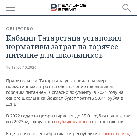
РЕГИОНЫ
ОБЩЕСТВО
Кабмин Татарстана установил
БАШКОРТОСТАН
НОВОСТИ
нормативы затрат на горячее
ТАТАРСТАН
АНАЛИТИКА
питание для школьников
УДМУРТИЯ
НОВОСТИ АНАЛИТИКИ
ЭКОНОМИКА
16:18, 06.10.2020
ДЕКЛАРАЦИИ О ДОХОДАХ
НОВОСТИ ЭКОНОМИКИ
ПРОМЫШЛЕННОСТЬ
Правительство Татарстана установило размер
нормативных затрат на обеспечение школьников
КОРОЛИ ГОСЗАКАЗА ПФО
ФИНАНСЫ
НОВОСТИ
НЕДВИЖИМОСТЬ
горячим питанием. Согласно документу, в 2021 году на
ПРОМЫШЛЕННОСТИ
одного школьника бюджет будет тратить 53,41 рубля в
день.
ВУЗЫ ТАТАРСТАНА
БАНКИ
НОВОСТИ НЕДВИЖИМОСТИ
АВТО
АГРОПРОМ
В 2022 году эта цифра вырастет до 55,01 рубля в день, как
КОМУ ПРИНАДЛЕЖАТ
БЮДЖЕТ
НОВОСТИ АВТО
БИЗНЕС
и в 2023-м, следует из
опубликованного
постановления.
ТОРГОВЫЕ ЦЕНТРЫ
МАШИНОСТРОЕНИЕ
ТАТАРСТАНА
Еще в начале сентября власти республики
отчитывались
,
ИНВЕСТИЦИИ
НОВОСТИ БИЗНЕСА
ТЕХНОЛОГИИ