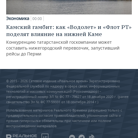
Экономика
00:00
Камский гамбит: как «Водолет» и «Флот РТ»
поделят влияние на нижней Каме
Конкуренцию татарстанской госкомпании может
составить нижегородский перевозчик, запустивший
рейсы до Перми
© 2015 - 2026 Сетевое издание «Реальное время» Зарегистрировано
Федеральной службой по надзору в сфере связи, информационных
технологий и массовых коммуникаций (Роскомнадзор) –
регистрационный номер ЭЛ № ФС 77 - 79627 от 18 декабря 2020 г. (ранее
свидетельство Эл № ФС 77-59331 от 18 сентября 2014 г.)
Использование материалов Реального Времени разрешено только с
предварительного согласия правообладателей, упоминание сайта и
прямая гиперссылка обязательны при частичном или полном
воспроизведении материалов.
18+