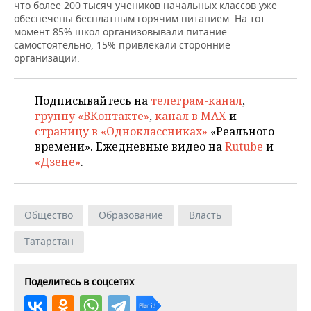
НЕФТЕХИМИЯ
что более 200 тысяч учеников начальных классов уже
обеспечены бесплатным горячим питанием. На тот
РОЗНИЧНАЯ ТОРГОВЛЯ
НОВОСТИ ТЕХНОЛОГИЙ
МЕРОПРИЯТИЯ
момент 85% школ организовывали питание
НЕФТЬ
самостоятельно, 15% привлекали сторонние
ТРАНСПОРТ
IT
НОВОСТИ МЕРОПРИЯТИЙ
СПОРТ
организации.
ОПК
УСЛУГИ
МЕДИА
ВЫЕЗДНАЯ РЕДАКЦИЯ
НОВОСТИ СПОРТА
ОБЩЕСТВО
ЭНЕРГЕТИКА
Подписывайтесь на
телеграм-канал
,
группу «ВКонтакте»
,
канал в MAX
и
ТЕЛЕКОММУНИКАЦИИ
БИЗНЕС-БРАНЧИ
ФУТБОЛ
НОВОСТИ ОБЩЕСТВА
ФОТОГАЛЕРЕЯ
страницу в «Одноклассниках»
«Реального
времени». Ежедневные видео на
Rutube
и
ONLINE-КОНФЕРЕНЦИИ
ХОККЕЙ
ВЛАСТЬ
СЮЖЕТЫ
«Дзене»
.
ОТКРЫТАЯ ЛЕКЦИЯ
БАСКЕТБОЛ
ИНФРАСТРУКТУРА
СПРАВОЧНИК
Общество
Образование
Власть
ВОЛЕЙБОЛ
ИСТОРИЯ
СПИСОК ПЕРСОН
ПОЛНАЯ ВЕРСИЯ
Татарстан
КИБЕРСПОРТ
КУЛЬТУРА
СПИСОК КОМПАНИЙ
ФИГУРНОЕ КАТАНИЕ
МЕДИЦИНА
Поделитесь в соцсетях