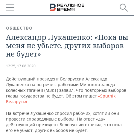
РЕГИОНЫ
ОБЩЕСТВО
Александр Лукашенко: «Пока вы
БАШКОРТОСТАН
НОВОСТИ
меня не убьете, других выборов
ТАТАРСТАН
АНАЛИТИКА
не будет»
УДМУРТИЯ
НОВОСТИ АНАЛИТИКИ
ЭКОНОМИКА
12:25, 17.08.2020
ДЕКЛАРАЦИИ О ДОХОДАХ
НОВОСТИ ЭКОНОМИКИ
ПРОМЫШЛЕННОСТЬ
Действующий президент Белоруссии Александр
Лукашенко на встрече с рабочими Минского завода
КОРОЛИ ГОСЗАКАЗА ПФО
ФИНАНСЫ
НОВОСТИ
НЕДВИЖИМОСТЬ
колесных тягачей (МЗКТ) заявил, что повторных выборов
ПРОМЫШЛЕННОСТИ
главы государства не будет. Об этом пишет
«Sputnik
Беларусь»
.
ВУЗЫ ТАТАРСТАНА
БАНКИ
НОВОСТИ НЕДВИЖИМОСТИ
АВТО
АГРОПРОМ
На встрече Лукашенко спросил рабочих, хотят ли они
КОМУ ПРИНАДЛЕЖАТ
БЮДЖЕТ
НОВОСТИ АВТО
БИЗНЕС
провести справедливые выборы. На ответ «да»
ТОРГОВЫЕ ЦЕНТРЫ
МАШИНОСТРОЕНИЕ
действующий президент Белоруссии ответил, что пока
ТАТАРСТАНА
его не убьют, других выборов не будет.
ИНВЕСТИЦИИ
НОВОСТИ БИЗНЕСА
ТЕХНОЛОГИИ