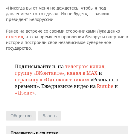
НЕФТЕХИМИЯ
«Никогда вы от меня не дождетесь, чтобы я под
РОЗНИЧНАЯ ТОРГОВЛЯ
НОВОСТИ ТЕХНОЛОГИЙ
МЕРОПРИЯТИЯ
давлением что-то сделал. Их не будет», — заявил
НЕФТЬ
президент Белоруссии.
ТРАНСПОРТ
IT
НОВОСТИ МЕРОПРИЯТИЙ
СПОРТ
ОПК
Ранее на встрече со своими сторонниками Лукашенко
отметил
, что за время его правления белорусы впервые в
УСЛУГИ
МЕДИА
ВЫЕЗДНАЯ РЕДАКЦИЯ
НОВОСТИ СПОРТА
ОБЩЕСТВО
истории построили свое независимое суверенное
ЭНЕРГЕТИКА
государство.
ТЕЛЕКОММУНИКАЦИИ
БИЗНЕС-БРАНЧИ
ФУТБОЛ
НОВОСТИ ОБЩЕСТВА
ФОТОГАЛЕРЕЯ
ONLINE-КОНФЕРЕНЦИИ
ХОККЕЙ
ВЛАСТЬ
Подписывайтесь на
телеграм-канал
,
СЮЖЕТЫ
группу «ВКонтакте»
,
канал в MAX
и
страницу в «Одноклассниках»
«Реального
ОТКРЫТАЯ ЛЕКЦИЯ
БАСКЕТБОЛ
ИНФРАСТРУКТУРА
СПРАВОЧНИК
времени». Ежедневные видео на
Rutube
и
«Дзене»
.
ВОЛЕЙБОЛ
ИСТОРИЯ
СПИСОК ПЕРСОН
ПОЛНАЯ ВЕРСИЯ
КИБЕРСПОРТ
КУЛЬТУРА
СПИСОК КОМПАНИЙ
Общество
Власть
ФИГУРНОЕ КАТАНИЕ
МЕДИЦИНА
Поделитесь в соцсетях