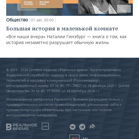
Общество
01 авг, 00:00
Большая история в маленькой комнате
«Все наши вчера» Наталии Гинзбург — книга о том, как
история незаметно разрушает обычную жизнь
© 2015 - 2026 Сетевое издание «Реальное время» Зарегистрировано
Федеральной службой по надзору в сфере связи, информационных
технологий и массовых коммуникаций (Роскомнадзор) –
регистрационный номер ЭЛ № ФС 77 - 79627 от 18 декабря 2020 г. (ранее
свидетельство Эл № ФС 77-59331 от 18 сентября 2014 г.)
Использование материалов Реального Времени разрешено только с
предварительного согласия правообладателей, упоминание сайта и
прямая гиперссылка обязательны при частичном или полном
воспроизведении материалов.
18+
RU