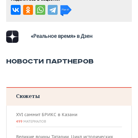
ВОДНЫЕ ВИДЫ СПОРТА
ОБРАЗОВАНИЕ
ХОККЕЙ С МЯЧОМ
ПРОИСШЕСТВИЯ
«Реальное время» в Дзен
НОВОСТИ ПАРТНЕРОВ
Сюжеты
XVI саммит БРИКС в Казани
499
МАТЕРИАЛОВ
Великие воины Татарии. Цикл исторических