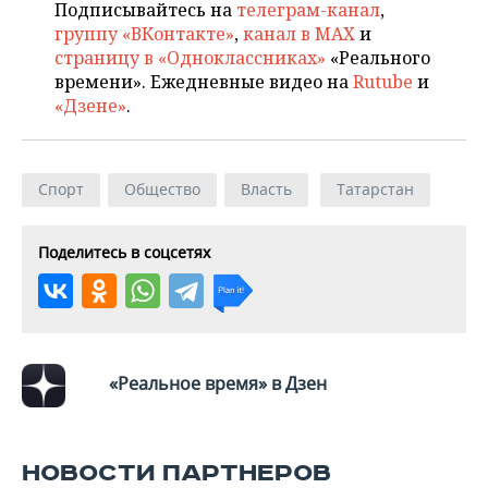
ВОДНЫЕ ВИДЫ СПОРТА
ОБРАЗОВАНИЕ
Подписывайтесь на
телеграм-канал
,
группу «ВКонтакте»
,
канал в MAX
и
ХОККЕЙ С МЯЧОМ
ПРОИСШЕСТВИЯ
страницу в «Одноклассниках»
«Реального
времени». Ежедневные видео на
Rutube
и
«Дзене»
.
Спорт
Общество
Власть
Татарстан
Поделитесь в соцсетях
«Реальное время» в Дзен
НОВОСТИ ПАРТНЕРОВ