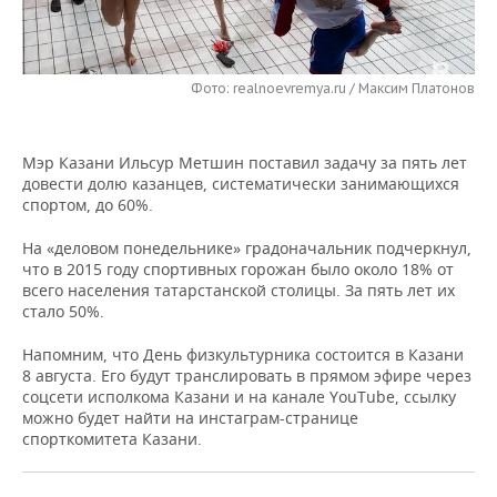
НЕФТЕХИМИЯ
РОЗНИЧНАЯ ТОРГОВЛЯ
НОВОСТИ ТЕХНОЛОГИЙ
МЕРОПРИЯТИЯ
НЕФТЬ
Фото: realnoevremya.ru / Максим Платонов
ТРАНСПОРТ
IT
НОВОСТИ МЕРОПРИЯТИЙ
СПОРТ
ОПК
УСЛУГИ
МЕДИА
ВЫЕЗДНАЯ РЕДАКЦИЯ
НОВОСТИ СПОРТА
ОБЩЕСТВО
ЭНЕРГЕТИКА
Мэр Казани Ильсур Метшин поставил задачу за пять лет
довести долю казанцев, систематически занимающихся
ТЕЛЕКОММУНИКАЦИИ
БИЗНЕС-БРАНЧИ
ФУТБОЛ
НОВОСТИ ОБЩЕСТВА
ФОТОГАЛЕРЕЯ
спортом, до 60%.
ONLINE-КОНФЕРЕНЦИИ
ХОККЕЙ
ВЛАСТЬ
СЮЖЕТЫ
На «деловом понедельнике» градоначальник подчеркнул,
что в 2015 году спортивных горожан было около 18% от
всего населения татарстанской столицы. За пять лет их
ОТКРЫТАЯ ЛЕКЦИЯ
БАСКЕТБОЛ
ИНФРАСТРУКТУРА
СПРАВОЧНИК
стало 50%.
ВОЛЕЙБОЛ
ИСТОРИЯ
СПИСОК ПЕРСОН
ПОЛНАЯ ВЕРСИЯ
Напомним, что День физкультурника состоится в Казани
8 августа. Его будут транслировать в прямом эфире через
соцсети исполкома Казани и на канале YouТube, ссылку
КИБЕРСПОРТ
КУЛЬТУРА
СПИСОК КОМПАНИЙ
можно будет найти на инстаграм-странице
спорткомитета Казани.
ФИГУРНОЕ КАТАНИЕ
МЕДИЦИНА