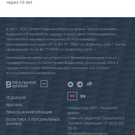
через 10 лет
© 2015 - 2026 Сетевое издание «Реальное время» Зарегистрировано
Федеральной службой по надзору в сфере связи, информационных
технологий и массовых коммуникаций (Роскомнадзор) –
регистрационный номер ЭЛ № ФС 77 - 79627 от 18 декабря 2020 г. (ранее
свидетельство Эл № ФС 77-59331 от 18 сентября 2014 г.)
Использование материалов Реального Времени разрешено только с
предварительного согласия правообладателей, упоминание сайта и
прямая гиперссылка обязательны при частичном или полном
воспроизведении материалов.
18+
RU
EN
РЕДАКЦИЯ
РЕКЛАМА
Учредитель ООО «Реальное
ПРАВОВАЯ ИНФОРМАЦИЯ
время»
Главный редактор Саушина А.А.
ПОЛИТИКА О ПЕРСОНАЛЬНЫХ
Телефон редакции: +7 (843) 222-
ДАННЫХ
90-80
info@realnoevremya.ru