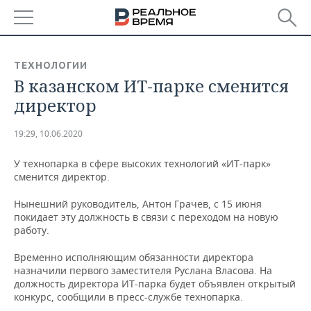
РЕГИОНЫ
ТЕХНОЛОГИИ
В казанском ИТ-парке сменится
БАШКОРТОСТАН
НОВОСТИ
директор
ТАТАРСТАН
АНАЛИТИКА
19:29, 10.06.2020
УДМУРТИЯ
НОВОСТИ АНАЛИТИКИ
ЭКОНОМИКА
У технопарка в сфере высоких технологий «ИТ-парк»
сменится директор.
ДЕКЛАРАЦИИ О ДОХОДАХ
НОВОСТИ ЭКОНОМИКИ
ПРОМЫШЛЕННОСТЬ
Нынешний руководитель, Антон Грачев, с 15 июня
КОРОЛИ ГОСЗАКАЗА ПФО
ФИНАНСЫ
НОВОСТИ
НЕДВИЖИМОСТЬ
покидает эту должность в связи с переходом на новую
ПРОМЫШЛЕННОСТИ
работу.
ВУЗЫ ТАТАРСТАНА
БАНКИ
НОВОСТИ НЕДВИЖИМОСТИ
АВТО
АГРОПРОМ
Временно исполняющим обязанности директора
назначили первого заместителя Руслана Власова. На
КОМУ ПРИНАДЛЕЖАТ
БЮДЖЕТ
НОВОСТИ АВТО
БИЗНЕС
ТОРГОВЫЕ ЦЕНТРЫ
МАШИНОСТРОЕНИЕ
должность директора ИТ-парка будет объявлен открытый
ТАТАРСТАНА
конкурс, сообщили в пресс-службе технопарка.
ИНВЕСТИЦИИ
НОВОСТИ БИЗНЕСА
ТЕХНОЛОГИИ