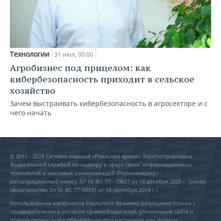
Технологии
31 июл, 00:00
Агробизнес под прицелом: как
кибербезопасность приходит в сельское
хозяйство
Зачем выстраивать кибербезопасность в агросекторе и с
чего начать
© 2015 - 2026 Сетевое издание «Реальное время» Зарегистрировано
Федеральной службой по надзору в сфере связи, информационных
технологий и массовых коммуникаций (Роскомнадзор) –
регистрационный номер ЭЛ № ФС 77 - 79627 от 18 декабря 2020 г. (ранее
свидетельство Эл № ФС 77-59331 от 18 сентября 2014 г.)
Использование материалов Реального Времени разрешено только с
предварительного согласия правообладателей, упоминание сайта и
прямая гиперссылка обязательны при частичном или полном