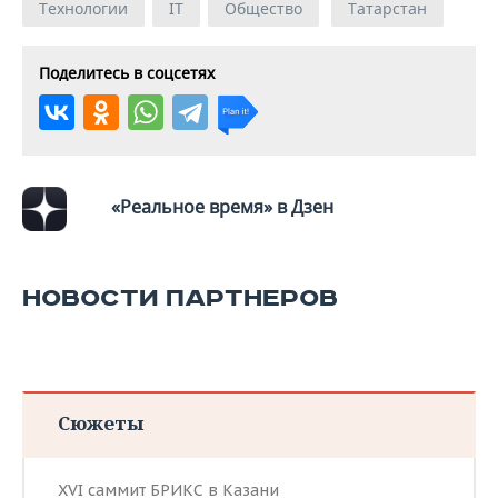
ВОДНЫЕ ВИДЫ СПОРТА
ОБРАЗОВАНИЕ
Технологии
IT
Общество
Татарстан
ХОККЕЙ С МЯЧОМ
ПРОИСШЕСТВИЯ
Поделитесь в соцсетях
«Реальное время» в Дзен
НОВОСТИ ПАРТНЕРОВ
Сюжеты
XVI саммит БРИКС в Казани