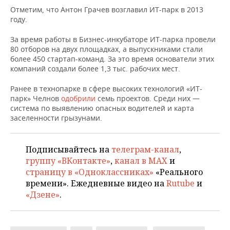
НЕФТЕХИМИЯ
Отметим, что Антон Грачев возглавил ИТ-парк в 2013
РОЗНИЧНАЯ ТОРГОВЛЯ
НОВОСТИ ТЕХНОЛОГИЙ
МЕРОПРИЯТИЯ
году.
НЕФТЬ
За время работы в Бизнес-инкубаторе ИТ-парка провели
ТРАНСПОРТ
IT
НОВОСТИ МЕРОПРИЯТИЙ
СПОРТ
80 отборов на двух площадках, а выпускниками стали
ОПК
более 450 стартап-команд. За это время основатели этих
УСЛУГИ
МЕДИА
ВЫЕЗДНАЯ РЕДАКЦИЯ
НОВОСТИ СПОРТА
ОБЩЕСТВО
компаний создали более 1,3 тыс. рабочих мест.
ЭНЕРГЕТИКА
Ранее в технопарке в сфере высоких технологий «ИТ-
ТЕЛЕКОММУНИКАЦИИ
БИЗНЕС-БРАНЧИ
ФУТБОЛ
НОВОСТИ ОБЩЕСТВА
ФОТОГАЛЕРЕЯ
парк» Челнов
одобрили
семь проектов. Среди них —
система по выявлению опасных водителей и карта
ONLINE-КОНФЕРЕНЦИИ
ХОККЕЙ
ВЛАСТЬ
СЮЖЕТЫ
заселенности грызунами.
ОТКРЫТАЯ ЛЕКЦИЯ
БАСКЕТБОЛ
ИНФРАСТРУКТУРА
СПРАВОЧНИК
Подписывайтесь на
телеграм-канал
,
группу «ВКонтакте»
,
канал в MAX
и
ВОЛЕЙБОЛ
ИСТОРИЯ
СПИСОК ПЕРСОН
ПОЛНАЯ ВЕРСИЯ
страницу в «Одноклассниках»
«Реального
времени». Ежедневные видео на
Rutube
и
КИБЕРСПОРТ
КУЛЬТУРА
СПИСОК КОМПАНИЙ
«Дзене»
.
ФИГУРНОЕ КАТАНИЕ
МЕДИЦИНА