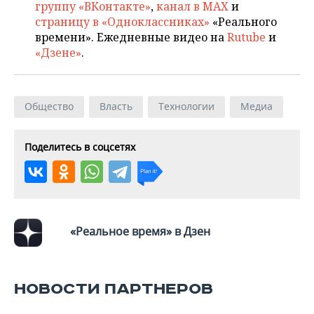
ВОДНЫЕ ВИДЫ СПОРТА
ОБРАЗОВАНИЕ
группу «ВКонтакте»
,
канал в MAX
и
страницу в «Одноклассниках»
«Реального
ХОККЕЙ С МЯЧОМ
ПРОИСШЕСТВИЯ
времени». Ежедневные видео на
Rutube
и
«Дзене»
.
Общество
Власть
Технологии
Медиа
Поделитесь в соцсетях
«Реальное время» в Дзен
НОВОСТИ ПАРТНЕРОВ