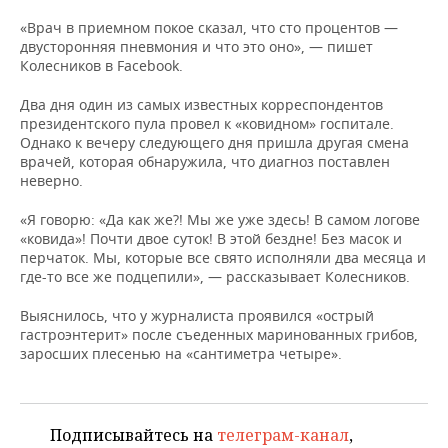
НЕФТЕХИМИЯ
«Врач в приемном покое сказал, что сто процентов —
РОЗНИЧНАЯ ТОРГОВЛЯ
НОВОСТИ ТЕХНОЛОГИЙ
МЕРОПРИЯТИЯ
двусторонняя пневмония и что это оно», — пишет
НЕФТЬ
Колесников в Facebook.
ТРАНСПОРТ
IT
НОВОСТИ МЕРОПРИЯТИЙ
СПОРТ
ОПК
Два дня один из самых известных корреспондентов
президентского пула провел к «ковидном» госпитале.
УСЛУГИ
МЕДИА
ВЫЕЗДНАЯ РЕДАКЦИЯ
НОВОСТИ СПОРТА
ОБЩЕСТВО
Однако к вечеру следующего дня пришла другая смена
ЭНЕРГЕТИКА
врачей, которая обнаружила, что диагноз поставлен
ТЕЛЕКОММУНИКАЦИИ
БИЗНЕС-БРАНЧИ
ФУТБОЛ
НОВОСТИ ОБЩЕСТВА
ФОТОГАЛЕРЕЯ
неверно.
«Я говорю: «Да как же?! Мы же уже здесь! В самом логове
ONLINE-КОНФЕРЕНЦИИ
ХОККЕЙ
ВЛАСТЬ
СЮЖЕТЫ
«ковида»! Почти двое суток! В этой бездне! Без масок и
перчаток. Мы, которые все свято исполняли два месяца и
ОТКРЫТАЯ ЛЕКЦИЯ
БАСКЕТБОЛ
ИНФРАСТРУКТУРА
СПРАВОЧНИК
где-то все же подцепили», — рассказывает Колесников.
ВОЛЕЙБОЛ
ИСТОРИЯ
СПИСОК ПЕРСОН
ПОЛНАЯ ВЕРСИЯ
Выяснилось, что у журналиста проявился «острый
гастроэнтерит» после съеденных маринованных грибов,
заросших плесенью на «сантиметра четыре».
КИБЕРСПОРТ
КУЛЬТУРА
СПИСОК КОМПАНИЙ
ФИГУРНОЕ КАТАНИЕ
МЕДИЦИНА
Подписывайтесь на
телеграм-канал
,