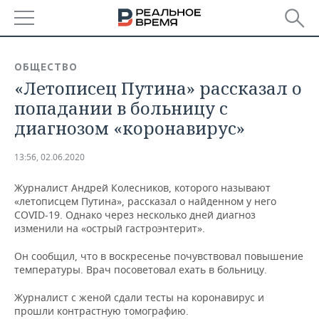
РЕГИОНЫ
ОБЩЕСТВО
«Летописец Путина» рассказал о
БАШКОРТОСТАН
НОВОСТИ
попадании в больницу с
ТАТАРСТАН
АНАЛИТИКА
диагнозом «коронавирус»
УДМУРТИЯ
НОВОСТИ АНАЛИТИКИ
ЭКОНОМИКА
13:56, 02.06.2020
ДЕКЛАРАЦИИ О ДОХОДАХ
НОВОСТИ ЭКОНОМИКИ
ПРОМЫШЛЕННОСТЬ
Журналист Андрей Колесников, которого называют
«летописцем Путина», рассказал о найденном у него
КОРОЛИ ГОСЗАКАЗА ПФО
ФИНАНСЫ
НОВОСТИ
НЕДВИЖИМОСТЬ
COVID-19. Однако через несколько дней диагноз
ПРОМЫШЛЕННОСТИ
изменили на «острый гастроэнтерит».
ВУЗЫ ТАТАРСТАНА
БАНКИ
НОВОСТИ НЕДВИЖИМОСТИ
АВТО
Он сообщил, что в воскресенье почувствовал повышение
АГРОПРОМ
температуры. Врач посоветовал ехать в больницу.
КОМУ ПРИНАДЛЕЖАТ
БЮДЖЕТ
НОВОСТИ АВТО
БИЗНЕС
ТОРГОВЫЕ ЦЕНТРЫ
МАШИНОСТРОЕНИЕ
Журналист с женой сдали тесты на коронавирус и
ТАТАРСТАНА
прошли контрастную томографию.
ИНВЕСТИЦИИ
НОВОСТИ БИЗНЕСА
ТЕХНОЛОГИИ