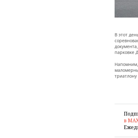
В этот ден
соревнова
документа,
парковке Д
Напомним, 
маломерны
триатлону
Подп
в MA
Ежед