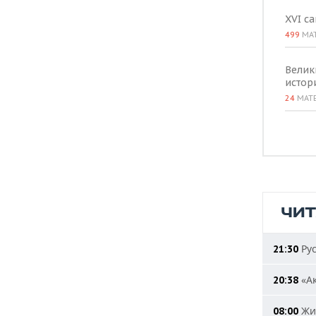
XVI с
499
МА
Велик
истор
24
МАТ
ЧИ
Рус
21:30
«Ак
20:38
Жит
08:00