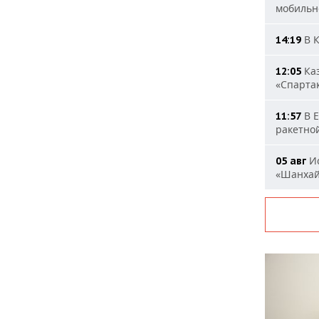
мобильн
В К
14:19
Каз
12:05
«Спарта
В Е
11:57
ракетно
Ис
05 авг
«Шанха