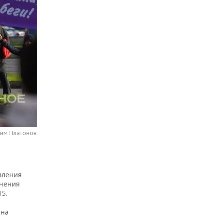
сим Платонов
вления
ичения
15.
 на