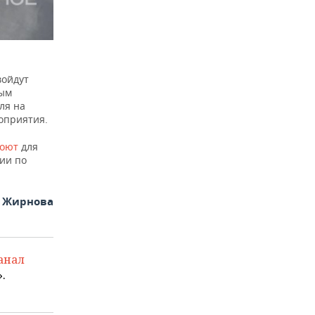
войдут
ным
ля на
оприятия.
роют
для
ии по
я Жирнова
анал
.