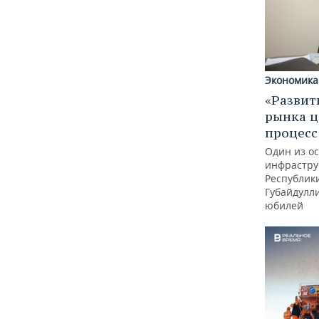
Экономика
«Развит
рынка ц
процес
Один из о
инфрастру
Республик
Губайдулл
юбилей