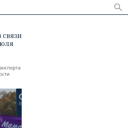
 связи
июля
ранспорта
ости