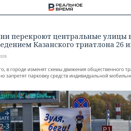
ани перекроют центральные улицы в
ведением Казанского триатлона 26 
2026
го, в городе изменят схемы движения общественного т
но запретят парковку средств индивидуальной мобильн
НА