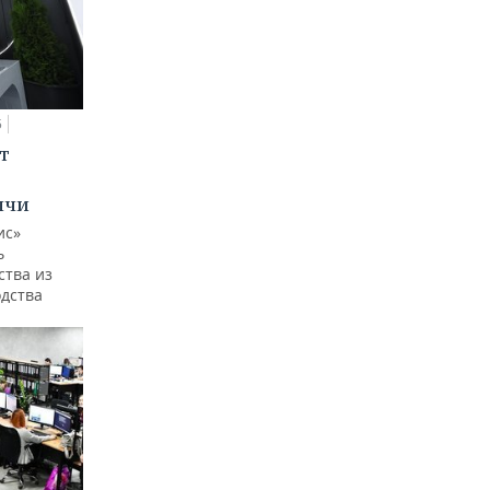
5
т
ычи
ис»
ь
ства из
одства