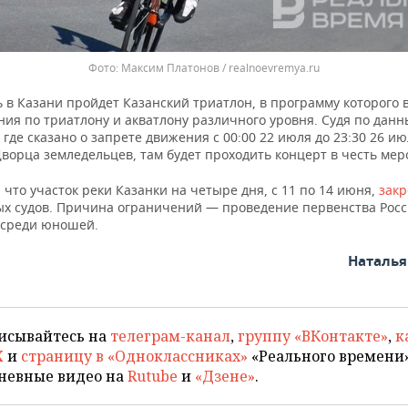
Максим Платонов / realnoevremya.ru
ь в Казани пройдет Казанский триатлон, в программу которого 
ния по триатлону и акватлону различного уровня. Судя по дан
 где сказано о запрете движения с 00:00 22 июля до 23:30 26 ию
ворца земледельцев, там будет проходить концерт в честь мер
что участок реки Казанки на четыре дня, с 11 по 14 июня,
зак
х судов. Причина ограничений — проведение первенства Росс
 среди юношей.
Наталь
исывайтесь на
телеграм-канал
,
группу «ВКонтакте»
,
к
X
и
страницу в «Одноклассниках»
«Реального времени»
невные видео на
Rutube
и
«Дзене»
.