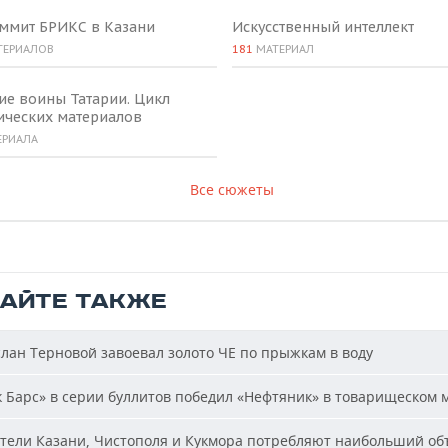
аммит БРИКС в Казани
Искусственный интеллект
ТЕРИАЛОВ
181
МАТЕРИАЛ
ие воины Татарии. Цикл
ических материалов
ЕРИАЛА
Все сюжеты
ТАЙТЕ ТАКЖЕ
лан Терновой завоевал золото ЧЕ по прыжкам в воду
 Барс» в серии буллитов победил «Нефтяник» в товарищеском 
ели Казани, Чистополя и Кукмора потребляют наибольший об