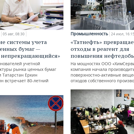
Промышленность
05 авг, 08:30
24 июл, 16:1
ие системы учета
«Татнефть» превращае
енных бумаг —
отходы в реагент для
с непрекращающийся»
повышения нефтедоб
снователей учетной
На мощностях ООО «ХимСерв
ктуры рынка ценных бумаг
компания начала производит
и Татарстан Еркин
поверхностно-активные веще
ин встречает 80-летний
отходов собственного произв