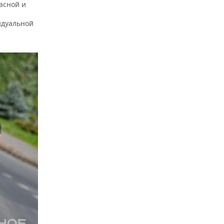
асной и
идуальной