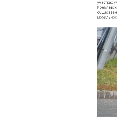
ВОДНЫЕ ВИДЫ СПОРТА
ОБРАЗОВАНИЕ
участках у
Кремлевск
обществен
ХОККЕЙ С МЯЧОМ
ПРОИСШЕСТВИЯ
мобильнос