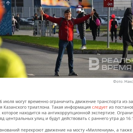
Фото: Мак
26 июля могут временно ограничить движение транспорта из-за
я Казанского триатлона. Такая информация
следует
из постано
, которое находится на антикоррупционной экспертизе. Огран
яд центральных улиц и будут действовать с раннего утра до 16:
евнований перекроют движение на мосту «Миллениум», а также