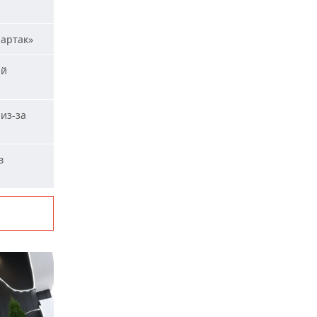
партак»
ий
из-за
в