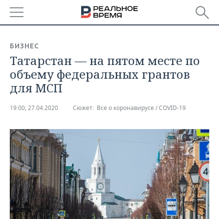
РЕГИОНЫ
БИЗНЕС
Татарстан — на пятом месте по
БАШКОРТОСТАН
НОВОСТИ
объему федеральных грантов
ТАТАРСТАН
АНАЛИТИКА
для МСП
УДМУРТИЯ
НОВОСТИ АНАЛИТИКИ
ЭКОНОМИКА
19:00, 27.04.2020
Сюжет:
Все о коронавирусе / COVID-19
ДЕКЛАРАЦИИ О ДОХОДАХ
НОВОСТИ ЭКОНОМИКИ
ПРОМЫШЛЕННОСТЬ
КОРОЛИ ГОСЗАКАЗА ПФО
ФИНАНСЫ
НОВОСТИ
НЕДВИЖИМОСТЬ
ПРОМЫШЛЕННОСТИ
ВУЗЫ ТАТАРСТАНА
БАНКИ
НОВОСТИ НЕДВИЖИМОСТИ
АВТО
АГРОПРОМ
КОМУ ПРИНАДЛЕЖАТ
БЮДЖЕТ
НОВОСТИ АВТО
БИЗНЕС
ТОРГОВЫЕ ЦЕНТРЫ
МАШИНОСТРОЕНИЕ
ТАТАРСТАНА
ИНВЕСТИЦИИ
НОВОСТИ БИЗНЕСА
ТЕХНОЛОГИИ