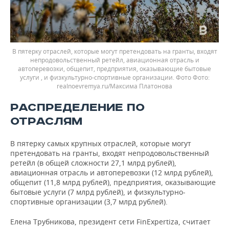
В пятерку отраслей, которые могут претендовать на гранты, входят
непродовольственный ретейл, авиационная отрасль и
автоперевозки, общепит, предприятия, оказывающие бытовые
услуги , и физкультурно-спортивные организации. Фото
realnoevremya.ru/Максима Платонова
РАСПРЕДЕЛЕНИЕ ПО
ОТРАСЛЯМ
В пятерку самых крупных отраслей, которые могут
претендовать на гранты, входят непродовольственный
ретейл (в общей сложности 27,1 млрд рублей),
авиационная отрасль и автоперевозки (12 млрд рублей),
общепит (11,8 млрд рублей), предприятия, оказывающие
бытовые услуги (7 млрд рублей), и физкультурно-
спортивные организации (3,7 млрд рублей).
Елена Трубникова, президент сети FinExpertiza, считает