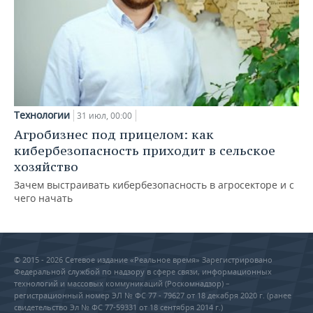
Технологии
31 июл, 00:00
Агробизнес под прицелом: как
кибербезопасность приходит в сельское
хозяйство
Зачем выстраивать кибербезопасность в агросекторе и с
чего начать
© 2015 - 2026 Сетевое издание «Реальное время» Зарегистрировано
Федеральной службой по надзору в сфере связи, информационных
технологий и массовых коммуникаций (Роскомнадзор) –
регистрационный номер ЭЛ № ФС 77 - 79627 от 18 декабря 2020 г. (ранее
свидетельство Эл № ФС 77-59331 от 18 сентября 2014 г.)