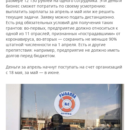
размере 12 130 рублей на одного сотрудника. Эти деньги
ВОДНЫЕ ВИДЫ СПОРТА
ОБРАЗОВАНИЕ
бизнес сможет потратить по своему усмотрению:
выплатить зарплаты за апрель и май или же решить
ХОККЕЙ С МЯЧОМ
ПРОИСШЕСТВИЯ
текущие задачи. Заявку можно подать дистанционно.
Есть ряд обязательных условий для получения таких
грантов: во-первых, предприятие должно относиться к
одной из 11 отраслей, признанных «пострадавшими» от
коронавируса, во-вторых — сохранить не меньше 90%
штатной численности на 1 апреля. Есть и другие
препятствия: например, предприятие не должно иметь
долгов перед бюджетом.
Деньги за апрель начнут поступать на счет организаций
с 18 мая, за май — в июне.