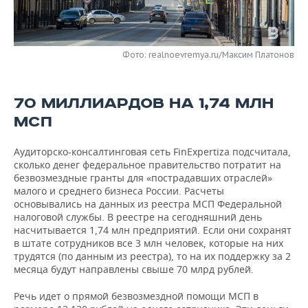
НЕФТЕХИМИЯ
РОЗНИЧНАЯ ТОРГОВЛЯ
НОВОСТИ ТЕХНОЛОГИЙ
МЕРОПРИЯТИЯ
НЕФТЬ
Фото: realnoevremya.ru/Максим Платонов
ТРАНСПОРТ
IT
НОВОСТИ МЕРОПРИЯТИЙ
СПОРТ
ОПК
УСЛУГИ
МЕДИА
ВЫЕЗДНАЯ РЕДАКЦИЯ
НОВОСТИ СПОРТА
ОБЩЕСТВО
ЭНЕРГЕТИКА
70 МИЛЛИАРДОВ НА 1,74 МЛН
МСП
ТЕЛЕКОММУНИКАЦИИ
БИЗНЕС-БРАНЧИ
ФУТБОЛ
НОВОСТИ ОБЩЕСТВА
ФОТОГАЛЕРЕЯ
Аудиторско-консалтинговая сеть FinExpertiza подсчитала,
ONLINE-КОНФЕРЕНЦИИ
ХОККЕЙ
ВЛАСТЬ
СЮЖЕТЫ
сколько денег федеральное правительство потратит на
безвозмездные гранты для «пострадавших отраслей»
ОТКРЫТАЯ ЛЕКЦИЯ
БАСКЕТБОЛ
ИНФРАСТРУКТУРА
СПРАВОЧНИК
малого и среднего бизнеса России. Расчеты
основывались на данных из реестра МСП Федеральной
ВОЛЕЙБОЛ
ИСТОРИЯ
СПИСОК ПЕРСОН
ПОЛНАЯ ВЕРСИЯ
налоговой службы. В реестре на сегодняшний день
насчитывается 1,74 млн предприятий. Если они сохранят
в штате сотрудников все 3 млн человек, которые на них
КИБЕРСПОРТ
КУЛЬТУРА
СПИСОК КОМПАНИЙ
трудятся (по данным из реестра), то на их поддержку за 2
месяца будут направлены свыше 70 млрд рублей.
ФИГУРНОЕ КАТАНИЕ
МЕДИЦИНА
Речь идет о прямой безвозмездной помощи МСП в