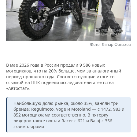
НЕФТЕХИМИЯ
РОЗНИЧНАЯ ТОРГОВЛЯ
НОВОСТИ ТЕХНОЛОГИЙ
МЕРОПРИЯТИЯ
НЕФТЬ
ТРАНСПОРТ
IT
НОВОСТИ МЕРОПРИЯТИЙ
СПОРТ
ОПК
УСЛУГИ
МЕДИА
ВЫЕЗДНАЯ РЕДАКЦИЯ
НОВОСТИ СПОРТА
ОБЩЕСТВО
ЭНЕРГЕТИКА
Фото: Динар Фатыхов
ТЕЛЕКОММУНИКАЦИИ
БИЗНЕС-БРАНЧИ
ФУТБОЛ
НОВОСТИ ОБЩЕСТВА
ФОТОГАЛЕРЕЯ
В мае 2026 года в России продали 9 586 новых
ONLINE-КОНФЕРЕНЦИИ
ХОККЕЙ
ВЛАСТЬ
СЮЖЕТЫ
мотоциклов, что на 26% больше, чем за аналогичный
период прошлого года. Соответствующие итоги со
ОТКРЫТАЯ ЛЕКЦИЯ
БАСКЕТБОЛ
ИНФРАСТРУКТУРА
СПРАВОЧНИК
ссылкой на ППК подвели исследователи агентства
«Автостат».
ВОЛЕЙБОЛ
ИСТОРИЯ
СПИСОК ПЕРСОН
ПОЛНАЯ ВЕРСИЯ
Наибольшую долю рынка, около 35%, заняли три
бренда: Regulmoto, Voge и Motoland — с 1472, 983 и
КИБЕРСПОРТ
КУЛЬТУРА
СПИСОК КОМПАНИЙ
852 мотоциклами соответственно. В пятерку
лидеров также вошли Racer с 621 и Bajaj с 356
ФИГУРНОЕ КАТАНИЕ
МЕДИЦИНА
экземплярами.