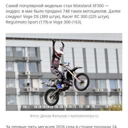
ВОДНЫЕ ВИДЫ СПОРТА
ОБРАЗОВАНИЕ
Самой популярной моделью стал Motoland XF300 —
эндуро: в мае было продано 748 таких мотоциклов. Далее
ХОККЕЙ С МЯЧОМ
ПРОИСШЕСТВИЯ
следуют Voge DS (389 штук), Racer RC 300 (225 штук),
Regulmoto Sport (179) и Voge 300 (163).
Динар Фатыхов / realnoevremya.ru
За первые пять месяцев 2026 года в стране продали 24