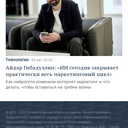
Технологии
04 авг, 00:00
Айдар Гибадуллин: «ИИ сегодня закрывает
практически весь маркетинговый цикл»
Как нейросети изменили интернет-маркетинг и что
делать, чтобы оставаться на гребне волны
© 2015 - 2026 Сетевое издание «Реальное время» Зарегистрировано
Федеральной службой по надзору в сфере связи, информационных
технологий и массовых коммуникаций (Роскомнадзор) –
регистрационный номер ЭЛ № ФС 77 - 79627 от 18 декабря 2020 г. (ранее