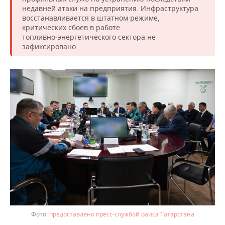
ВОДНЫЕ ВИДЫ СПОРТА
ОБРАЗОВАНИЕ
недавней атаки на предприятия. Инфраструктура
восстанавливается в штатном режиме,
ХОККЕЙ С МЯЧОМ
ПРОИСШЕСТВИЯ
критических сбоев в работе
топливно‑энергетического сектора не
зафиксировано.
предоставлено пресс-службой раиса Татарстана