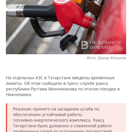
НЕФТЕХИМИЯ
РОЗНИЧНАЯ ТОРГОВЛЯ
НОВОСТИ ТЕХНОЛОГИЙ
МЕРОПРИЯТИЯ
НЕФТЬ
ТРАНСПОРТ
IT
НОВОСТИ МЕРОПРИЯТИЙ
СПОРТ
ОПК
УСЛУГИ
МЕДИА
ВЫЕЗДНАЯ РЕДАКЦИЯ
НОВОСТИ СПОРТА
ОБЩЕСТВО
ЭНЕРГЕТИКА
ТЕЛЕКОММУНИКАЦИИ
БИЗНЕС-БРАНЧИ
ФУТБОЛ
НОВОСТИ ОБЩЕСТВА
ФОТОГАЛЕРЕЯ
Фото: Динар Фатыхов
ONLINE-КОНФЕРЕНЦИИ
ХОККЕЙ
ВЛАСТЬ
СЮЖЕТЫ
На отдельных АЗС в Татарстане введены временные
ОТКРЫТАЯ ЛЕКЦИЯ
БАСКЕТБОЛ
ИНФРАСТРУКТУРА
СПРАВОЧНИК
лимиты. Об этом сообщили в пресс-службе раиса
республики Рустама Минниханова по итогам поездки в
ВОЛЕЙБОЛ
ИСТОРИЯ
СПИСОК ПЕРСОН
ПОЛНАЯ ВЕРСИЯ
Нижнекамск.
КИБЕРСПОРТ
КУЛЬТУРА
СПИСОК КОМПАНИЙ
Решение принято на заседании штаба по
обеспечению устойчивой работы
ФИГУРНОЕ КАТАНИЕ
МЕДИЦИНА
топливно‑энергетического комплекса. Раису
Татарстана было доложено о слаженной работе
профильных служб по устранению последствий