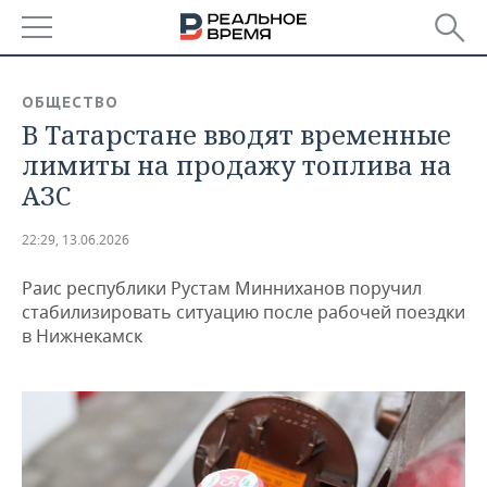
РЕГИОНЫ
ОБЩЕСТВО
В Татарстане вводят временные
БАШКОРТОСТАН
НОВОСТИ
лимиты на продажу топлива на
ТАТАРСТАН
АНАЛИТИКА
АЗС
УДМУРТИЯ
НОВОСТИ АНАЛИТИКИ
ЭКОНОМИКА
22:29, 13.06.2026
ДЕКЛАРАЦИИ О ДОХОДАХ
НОВОСТИ ЭКОНОМИКИ
ПРОМЫШЛЕННОСТЬ
Раис республики Рустам Минниханов поручил
стабилизировать ситуацию после рабочей поездки
КОРОЛИ ГОСЗАКАЗА ПФО
ФИНАНСЫ
НОВОСТИ
НЕДВИЖИМОСТЬ
в Нижнекамск
ПРОМЫШЛЕННОСТИ
ВУЗЫ ТАТАРСТАНА
БАНКИ
НОВОСТИ НЕДВИЖИМОСТИ
АВТО
АГРОПРОМ
КОМУ ПРИНАДЛЕЖАТ
БЮДЖЕТ
НОВОСТИ АВТО
БИЗНЕС
ТОРГОВЫЕ ЦЕНТРЫ
МАШИНОСТРОЕНИЕ
ТАТАРСТАНА
ИНВЕСТИЦИИ
НОВОСТИ БИЗНЕСА
ТЕХНОЛОГИИ