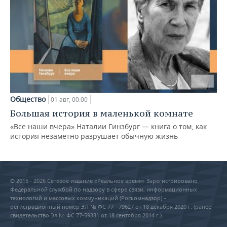
Общество
01 авг, 00:00
Большая история в маленькой комнате
«Все наши вчера» Наталии Гинзбург — книга о том, как
история незаметно разрушает обычную жизнь
© 2015 - 2026 Сетевое издание «Реальное время» Зарегистрировано
Федеральной службой по надзору в сфере связи, информационных
технологий и массовых коммуникаций (Роскомнадзор) –
регистрационный номер ЭЛ № ФС 77 - 79627 от 18 декабря 2020 г. (ранее
свидетельство Эл № ФС 77-59331 от 18 сентября 2014 г.)