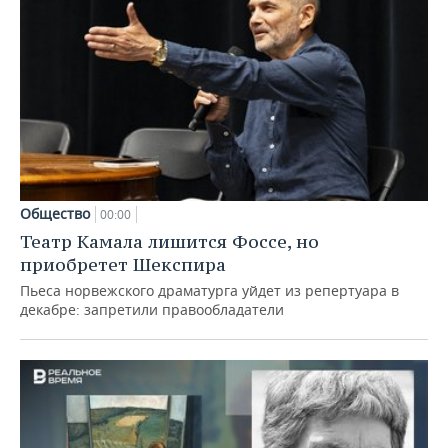
Общество
00:00
Театр Камала лишится Фоссе, но
приобретет Шекспира
Пьеса норвежского драматурга уйдет из репертуара в
декабре: запретили правообладатели