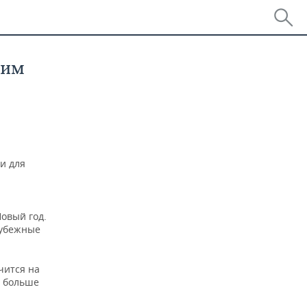
ким
и для
Новый год.
рубежные
чится на
а больше