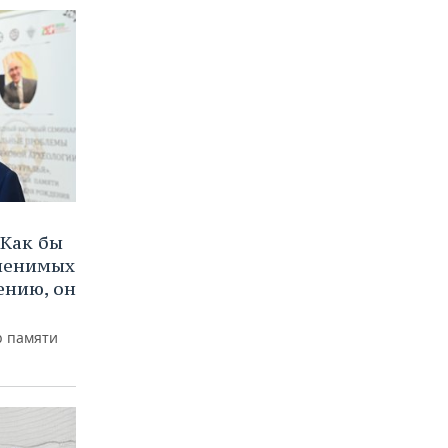
Как бы
аменимых
ению, он
р памяти