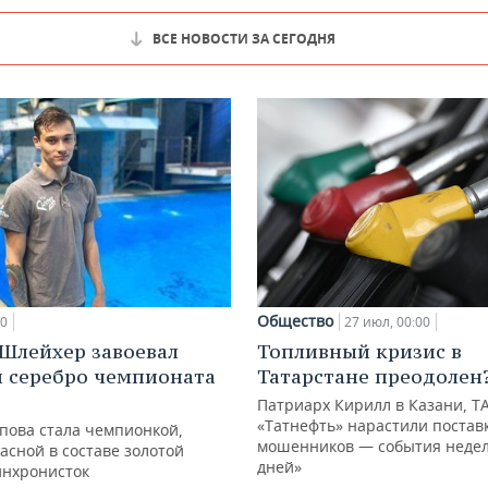
ВСЕ НОВОСТИ ЗА СЕГОДНЯ
Общество
00
27 июл, 00:00
Шлейхер завоевал
Топливный кризис в
и серебро чемпионата
Татарстане преодолен
Патриарх Кирилл в Казани, Т
«Татнефть» нарастили поставк
упова стала чемпионкой,
мошенников — события недел
асной в составе золотой
дней»
инхронисток