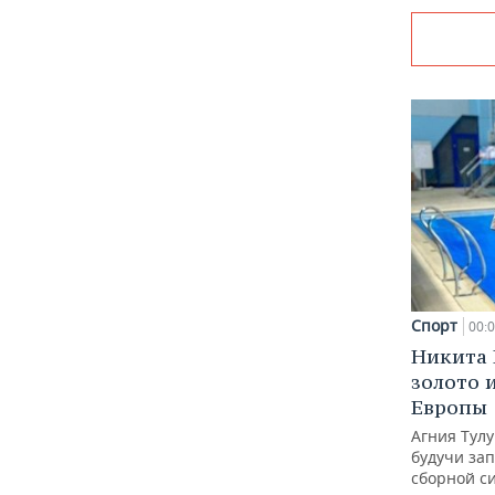
Спорт
00:
Никита 
золото 
Европы
Агния Тул
будучи зап
сборной с