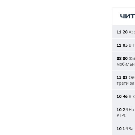
ЧИ
Аэр
11:28
В Т
11:05
Жит
08:00
мобильн
Ове
11:02
трети за
В к
10:46
На 
10:24
РТРС
За 
10:14