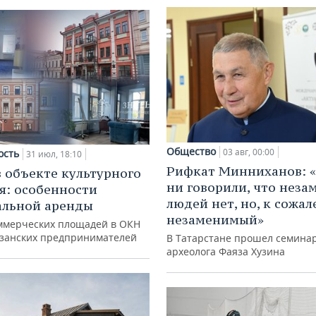
Общество
03 авг, 00:00
ость
31 июл, 18:10
Рифкат Минниханов: «
в объекте культурного
ни говорили, что нез
я: особенности
людей нет, но, к сожал
альной аренды
незаменимый»
ммерческих площадей в ОКН
азанских предпринимателей
В Татарстане прошел семина
археолога Фаяза Хузина