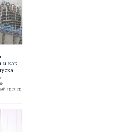
и
 и как
пуска
ую
ии
ный тренер