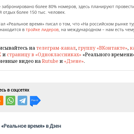
е забронировано более 80% номеров, здесь планируют провест
 отдых более 150 тыс. человек.
ал «Реальное время» писал о том, что «На российском рынке т
 находится в
тройке лидеров
, на международном – нам есть чему
исывайтесь на
телеграм-канал
,
группу «ВКонтакте»
,
к
X
и
страницу в «Одноклассниках»
«Реального времени»
невные видео на
Rutube
и
«Дзене»
.
сь в соцсетях
«Реальное время» в Дзен