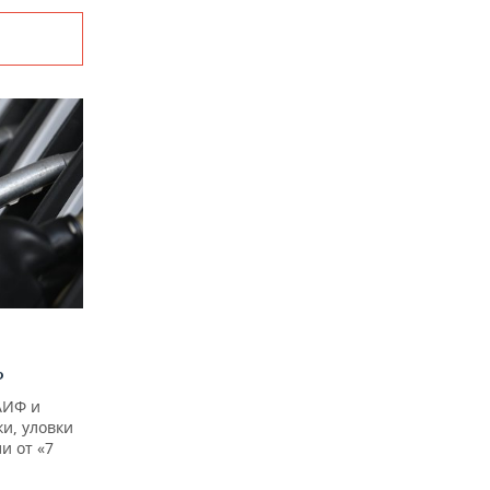
?
АИФ и
и, уловки
и от «7