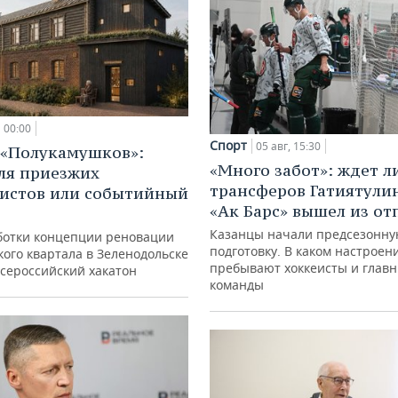
00:00
Спорт
05 авг, 15:30
 «Полукамушков»:
«Много забот»: ждет л
ля приезжих
трансферов Гатиятулин
истов или событийный
«Ак Барс» вышел из от
Казанцы начали предсезонн
ботки концепции реновации
подготовку. В каком настроен
ого квартала в Зеленодольске
пребывают хоккеисты и глав
всероссийский хакатон
команды