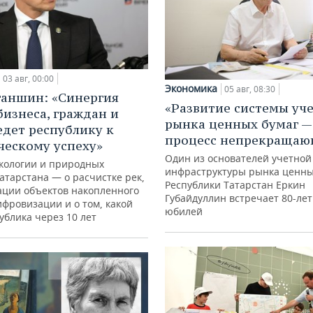
03 авг, 00:00
Экономика
05 авг, 08:30
ганшин: «Синергия
«Развитие системы уч
бизнеса, граждан и
рынка ценных бумаг —
едет республику к
процесс непрекращаю
ческому успеху»
Один из основателей учетной
кологии и природных
инфраструктуры рынка ценны
атарстана — о расчистке рек,
Республики Татарстан Еркин
ации объектов накопленного
Губайдуллин встречает 80-ле
ифровизации и о том, какой
юбилей
ублика через 10 лет