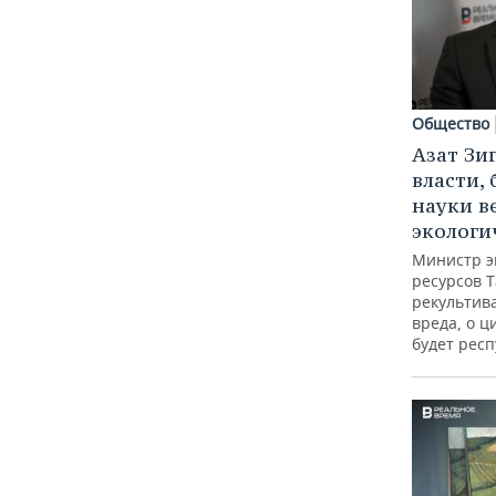
Общество
Азат Зи
власти, 
науки в
экологи
Министр э
ресурсов Т
рекультив
вреда, о ц
будет респ