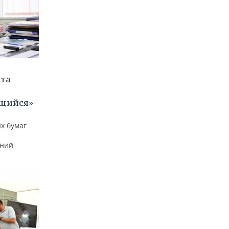
ета
щийся»
х бумаг
тний