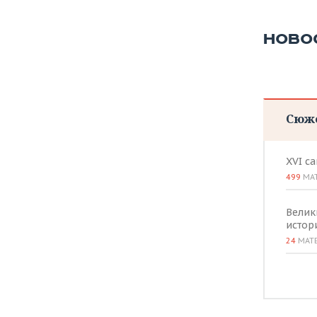
ВОДНЫЕ ВИДЫ СПОРТА
ОБРАЗОВАНИЕ
ХОККЕЙ С МЯЧОМ
ПРОИСШЕСТВИЯ
НОВО
Сюж
XVI с
499
МА
Велик
истор
24
МАТ