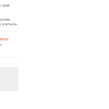
и свой
уризма
 учиться».
анал
.