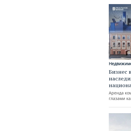
Недвижим
Бизнес 
наследи
национ
Аренда ко
глазами к