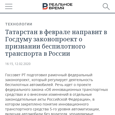
РЕГИОНЫ
ТЕХНОЛОГИИ
Татарстан в феврале направит в
БАШКОРТОСТАН
НОВОСТИ
Госдуму законопроект о
ТАТАРСТАН
АНАЛИТИКА
признании беспилотного
транспорта в России
УДМУРТИЯ
НОВОСТИ АНАЛИТИКИ
ЭКОНОМИКА
16:15, 12.02.2020
ДЕКЛАРАЦИИ О ДОХОДАХ
НОВОСТИ ЭКОНОМИКИ
ПРОМЫШЛЕННОСТЬ
Госсовет РТ подготовил рамочный федеральный
КОРОЛИ ГОСЗАКАЗА ПФО
ФИНАНСЫ
НОВОСТИ
НЕДВИЖИМОСТЬ
законопроект, который регулирует деятельность
ПРОМЫШЛЕННОСТИ
беспилотных автомобилей. Речь идет о проекте
ВУЗЫ ТАТАРСТАНА
БАНКИ
НОВОСТИ НЕДВИЖИМОСТИ
АВТО
федерального закона «Об инновационных транспортных
АГРОПРОМ
средствах и о внесении изменений в отдельные
законодательные акты Российской Федерации», в
КОМУ ПРИНАДЛЕЖАТ
БЮДЖЕТ
НОВОСТИ АВТО
БИЗНЕС
котором закреплено понятие инновационного
ТОРГОВЫЕ ЦЕНТРЫ
МАШИНОСТРОЕНИЕ
ТАТАРСТАНА
транспортного средства 5-го уровня автоматизации,
ИНВЕСТИЦИИ
НОВОСТИ БИЗНЕСА
ТЕХНОЛОГИИ
включая автомобили без водителя, управляемые