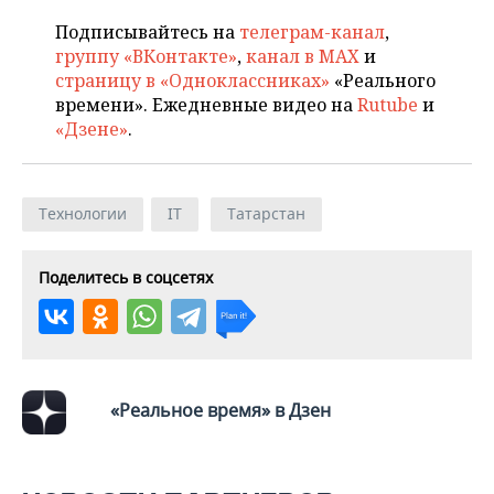
ВОДНЫЕ ВИДЫ СПОРТА
ОБРАЗОВАНИЕ
Подписывайтесь на
телеграм-канал
,
ХОККЕЙ С МЯЧОМ
ПРОИСШЕСТВИЯ
группу «ВКонтакте»
,
канал в MAX
и
страницу в «Одноклассниках»
«Реального
времени». Ежедневные видео на
Rutube
и
«Дзене»
.
Технологии
IT
Татарстан
Поделитесь в соцсетях
«Реальное время» в Дзен