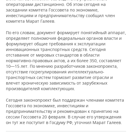
НЕФТЕХИМИЯ
операторами дистанционно. Об этом сегодня на
заседании комитета Госсовета по экономике,
РОЗНИЧНАЯ ТОРГОВЛЯ
НОВОСТИ ТЕХНОЛОГИЙ
МЕРОПРИЯТИЯ
НЕФТЬ
инвестициям и предпринимательству сообщил член
комитета Марат Галеев.
ТРАНСПОРТ
IT
НОВОСТИ МЕРОПРИЯТИЙ
СПОРТ
ОПК
По его словам, документ формирует понятийный аппарат,
УСЛУГИ
МЕДИА
ВЫЕЗДНАЯ РЕДАКЦИЯ
НОВОСТИ СПОРТА
ОБЩЕСТВО
определяет полномочия федеральных органов власти и
ЭНЕРГЕТИКА
формулирует общие требования к эксплуатации
инновационных транспортных средств. Сегодня
ТЕЛЕКОММУНИКАЦИИ
БИЗНЕС-БРАНЧИ
ФУТБОЛ
НОВОСТИ ОБЩЕСТВА
ФОТОГАЛЕРЕЯ
отставание от мировых стандартов в области
нормативно-правовых актов, а их более 350, составляет
ONLINE-КОНФЕРЕНЦИИ
ХОККЕЙ
ВЛАСТЬ
СЮЖЕТЫ
10—15 лет. По мнению разработчиков законопроекта,
отсутствие госрегулирования интеллектуально-
транспортных систем тормозит развитие отрасли и
ОТКРЫТАЯ ЛЕКЦИЯ
БАСКЕТБОЛ
ИНФРАСТРУКТУРА
СПРАВОЧНИК
влечет хроническую зависимость от зарубежных
производителей комплектующих.
ВОЛЕЙБОЛ
ИСТОРИЯ
СПИСОК ПЕРСОН
ПОЛНАЯ ВЕРСИЯ
Сегодня законопроект был поддержан членами комитета
Госсовета по экономике, инвестициям и
КИБЕРСПОРТ
КУЛЬТУРА
СПИСОК КОМПАНИЙ
предпринимательству и рекомендован к принятию на
сессии Госсовета 20 февраля. В случае его утверждения
ФИГУРНОЕ КАТАНИЕ
МЕДИЦИНА
он тут же поступит в Госдуму РФ, уточнил Марат Галеев.