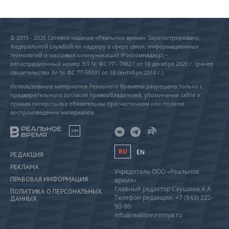
© 2015 - 2026 Сетевое издание «Реальное время» Зарегистрировано
Федеральной службой по надзору в сфере связи, информационных
технологий и массовых коммуникаций (Роскомнадзор) –
регистрационный номер ЭЛ № ФС 77 - 79627 от 18 декабря 2020 г. (ранее
свидетельство Эл № ФС 77-59331 от 18 сентября 2014 г.)
Использование материалов Реального Времени разрешено только с
предварительного согласия правообладателей, упоминание сайта и
прямая гиперссылка обязательны при частичном или полном
воспроизведении материалов.
18+
RU
EN
РЕДАКЦИЯ
РЕКЛАМА
Учредитель ООО «Реальное
ПРАВОВАЯ ИНФОРМАЦИЯ
время»
Главный редактор Саушина А.А.
ПОЛИТИКА О ПЕРСОНАЛЬНЫХ
Телефон редакции: +7 (843) 222-
ДАННЫХ
90-80
info@realnoevremya.ru