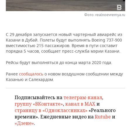
НЕФТЕХИМИЯ
РОЗНИЧНАЯ ТОРГОВЛЯ
НОВОСТИ ТЕХНОЛОГИЙ
МЕРОПРИЯТИЯ
НЕФТЬ
Фото: realnoevremya.ru
ТРАНСПОРТ
IT
НОВОСТИ МЕРОПРИЯТИЙ
СПОРТ
ОПК
С 29 декабря запускается новый чартерный авиарейс из
УСЛУГИ
МЕДИА
ВЫЕЗДНАЯ РЕДАКЦИЯ
НОВОСТИ СПОРТА
ОБЩЕСТВО
Казани в Дубай. Полеты будут выполнять Boeing 737-900
ЭНЕРГЕТИКА
вместимостью 215 пассажиров. Время в пути составит
ТЕЛЕКОММУНИКАЦИИ
БИЗНЕС-БРАНЧИ
ФУТБОЛ
НОВОСТИ ОБЩЕСТВА
порядка 5 часов, сообщает пресс-служба мэрии Казани.
ФОТОГАЛЕРЕЯ
Рейсы будут выполняться до конца марта 2020 года.
ONLINE-КОНФЕРЕНЦИИ
ХОККЕЙ
ВЛАСТЬ
СЮЖЕТЫ
Ранее
сообщалось
о новом воздушном сообщении между
ОТКРЫТАЯ ЛЕКЦИЯ
БАСКЕТБОЛ
ИНФРАСТРУКТУРА
СПРАВОЧНИК
Казанью и Салехардом.
ВОЛЕЙБОЛ
ИСТОРИЯ
СПИСОК ПЕРСОН
ПОЛНАЯ ВЕРСИЯ
Подписывайтесь на
телеграм-канал
,
группу «ВКонтакте»
,
канал в MAX
и
КИБЕРСПОРТ
КУЛЬТУРА
СПИСОК КОМПАНИЙ
страницу в «Одноклассниках»
«Реального
времени». Ежедневные видео на
Rutube
и
ФИГУРНОЕ КАТАНИЕ
МЕДИЦИНА
«Дзене»
.