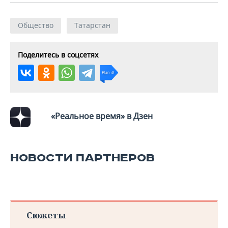
ВОДНЫЕ ВИДЫ СПОРТА
ОБРАЗОВАНИЕ
ХОККЕЙ С МЯЧОМ
ПРОИСШЕСТВИЯ
Общество
Татарстан
Поделитесь в соцсетях
«Реальное время» в Дзен
НОВОСТИ ПАРТНЕРОВ
Сюжеты