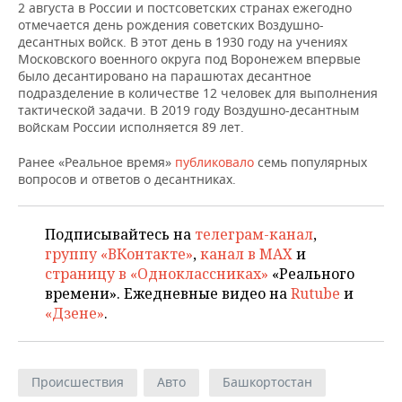
НЕФТЕХИМИЯ
2 августа в России и постсоветских странах ежегодно
отмечается день рождения советских Воздушно-
РОЗНИЧНАЯ ТОРГОВЛЯ
НОВОСТИ ТЕХНОЛОГИЙ
МЕРОПРИЯТИЯ
десантных войск. В этот день в 1930 году на учениях
НЕФТЬ
Московского военного округа под Воронежем впервые
ТРАНСПОРТ
IT
НОВОСТИ МЕРОПРИЯТИЙ
СПОРТ
было десантировано на парашютах десантное
ОПК
подразделение в количестве 12 человек для выполнения
тактической задачи. В 2019 году Воздушно-десантным
УСЛУГИ
МЕДИА
ВЫЕЗДНАЯ РЕДАКЦИЯ
НОВОСТИ СПОРТА
ОБЩЕСТВО
войскам России исполняется 89 лет.
ЭНЕРГЕТИКА
ТЕЛЕКОММУНИКАЦИИ
БИЗНЕС-БРАНЧИ
ФУТБОЛ
НОВОСТИ ОБЩЕСТВА
ФОТОГАЛЕРЕЯ
Ранее «Реальное время»
публиковало
семь популярных
вопросов и ответов о десантниках.
ONLINE-КОНФЕРЕНЦИИ
ХОККЕЙ
ВЛАСТЬ
СЮЖЕТЫ
Подписывайтесь на
телеграм-канал
,
ОТКРЫТАЯ ЛЕКЦИЯ
БАСКЕТБОЛ
ИНФРАСТРУКТУРА
СПРАВОЧНИК
группу «ВКонтакте»
,
канал в MAX
и
страницу в «Одноклассниках»
«Реального
ВОЛЕЙБОЛ
ИСТОРИЯ
СПИСОК ПЕРСОН
ПОЛНАЯ ВЕРСИЯ
времени». Ежедневные видео на
Rutube
и
«Дзене»
.
КИБЕРСПОРТ
КУЛЬТУРА
СПИСОК КОМПАНИЙ
ФИГУРНОЕ КАТАНИЕ
МЕДИЦИНА
Происшествия
Авто
Башкортостан