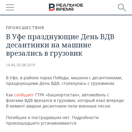
РЕГИОНЫ
ПРОИСШЕСТВИЯ
В Уфе празднующие День ВДВ
БАШКОРТОСТАН
НОВОСТИ
десантники на машине
ТАТАРСТАН
АНАЛИТИКА
врезались в грузовик
УДМУРТИЯ
НОВОСТИ АНАЛИТИКИ
ЭКОНОМИКА
14:40, 02.08.2019
ДЕКЛАРАЦИИ О ДОХОДАХ
НОВОСТИ ЭКОНОМИКИ
ПРОМЫШЛЕННОСТЬ
В Уфе, в районе парка Победы, машина с десантниками,
празднующими День ВДВ, столкнулась с грузовиком.
КОРОЛИ ГОСЗАКАЗА ПФО
ФИНАНСЫ
НОВОСТИ
НЕДВИЖИМОСТЬ
ПРОМЫШЛЕННОСТИ
Как
сообщает
ГТРК «Башкортостан», автомобиль с
флагами ВДВ врезался в грузовик, который ехал впереди.
ВУЗЫ ТАТАРСТАНА
БАНКИ
НОВОСТИ НЕДВИЖИМОСТИ
АВТО
В момент аварии десантники пели военные песни.
АГРОПРОМ
КОМУ ПРИНАДЛЕЖАТ
БЮДЖЕТ
НОВОСТИ АВТО
БИЗНЕС
Погибших и пострадавших нет. Подробности
ТОРГОВЫЕ ЦЕНТРЫ
МАШИНОСТРОЕНИЕ
произошедшего устанавливаются.
ТАТАРСТАНА
ИНВЕСТИЦИИ
НОВОСТИ БИЗНЕСА
ТЕХНОЛОГИИ