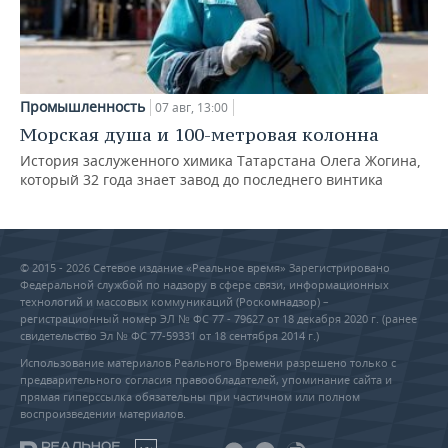
Промышленность
07 авг, 13:00
Морская душа и 100-метровая колонна
История заслуженного химика Татарстана Олега Жогина,
который 32 года знает завод до последнего винтика
© 2015 - 2026 Сетевое издание «Реальное время» Зарегистрировано
Федеральной службой по надзору в сфере связи, информационных
технологий и массовых коммуникаций (Роскомнадзор) –
регистрационный номер ЭЛ № ФС 77 - 79627 от 18 декабря 2020 г. (ранее
свидетельство Эл № ФС 77-59331 от 18 сентября 2014 г.)
Использование материалов Реального Времени разрешено только с
предварительного согласия правообладателей, упоминание сайта и
прямая гиперссылка обязательны при частичном или полном
воспроизведении материалов.