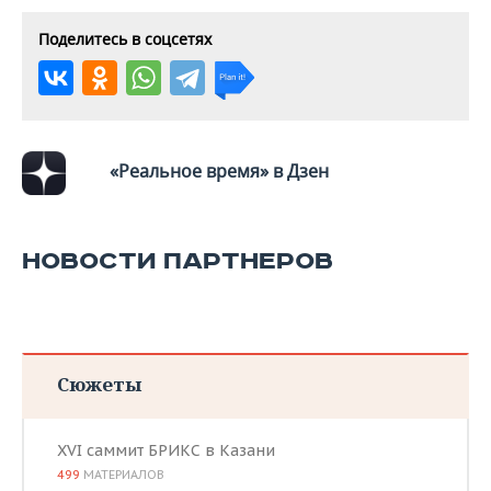
ВОДНЫЕ ВИДЫ СПОРТА
ОБРАЗОВАНИЕ
Поделитесь в соцсетях
ХОККЕЙ С МЯЧОМ
ПРОИСШЕСТВИЯ
«Реальное время» в Дзен
НОВОСТИ ПАРТНЕРОВ
Сюжеты
XVI саммит БРИКС в Казани
499
МАТЕРИАЛОВ