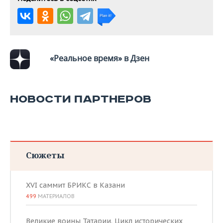
ВОДНЫЕ ВИДЫ СПОРТА
ОБРАЗОВАНИЕ
ХОККЕЙ С МЯЧОМ
ПРОИСШЕСТВИЯ
«Реальное время» в Дзен
НОВОСТИ ПАРТНЕРОВ
Сюжеты
XVI саммит БРИКС в Казани
499
МАТЕРИАЛОВ
Великие воины Татарии. Цикл исторических