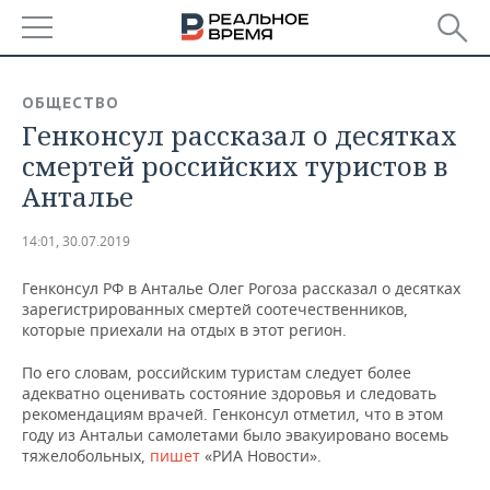
РЕГИОНЫ
ОБЩЕСТВО
Генконсул рассказал о десятках
БАШКОРТОСТАН
НОВОСТИ
смертей российских туристов в
ТАТАРСТАН
АНАЛИТИКА
Анталье
УДМУРТИЯ
НОВОСТИ АНАЛИТИКИ
ЭКОНОМИКА
14:01, 30.07.2019
ДЕКЛАРАЦИИ О ДОХОДАХ
НОВОСТИ ЭКОНОМИКИ
ПРОМЫШЛЕННОСТЬ
Генконсул РФ в Анталье Олег Рогоза рассказал о десятках
зарегистрированных смертей соотечественников,
КОРОЛИ ГОСЗАКАЗА ПФО
ФИНАНСЫ
НОВОСТИ
НЕДВИЖИМОСТЬ
которые приехали на отдых в этот регион.
ПРОМЫШЛЕННОСТИ
По его словам, российским туристам следует более
ВУЗЫ ТАТАРСТАНА
БАНКИ
НОВОСТИ НЕДВИЖИМОСТИ
АВТО
адекватно оценивать состояние здоровья и следовать
АГРОПРОМ
рекомендациям врачей. Генконсул отметил, что в этом
КОМУ ПРИНАДЛЕЖАТ
БЮДЖЕТ
НОВОСТИ АВТО
БИЗНЕС
году из Антальи самолетами было эвакуировано восемь
ТОРГОВЫЕ ЦЕНТРЫ
МАШИНОСТРОЕНИЕ
тяжелобольных,
пишет
«РИА Новости».
ТАТАРСТАНА
ИНВЕСТИЦИИ
НОВОСТИ БИЗНЕСА
ТЕХНОЛОГИИ