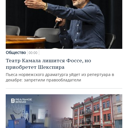
Общество
00:00
Театр Камала лишится Фоссе, но
приобретет Шекспира
Пьеса норвежского драматурга уйдет из репертуара в
декабре: запретили правообладатели