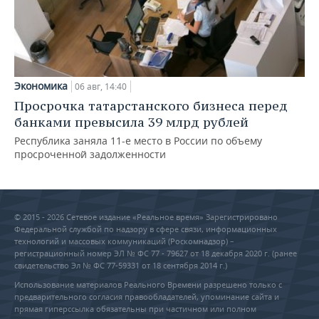
Экономика
06 авг, 14:40
Просрочка татарстанского бизнеса перед
банками превысила 39 млрд рублей
Республика заняла 11-е место в России по объему
просроченной задолженности
© 2015 - 2026 Сетевое издание «Реальное время» Зарегистрировано
Федеральной службой по надзору в сфере связи, информационных
технологий и массовых коммуникаций (Роскомнадзор) –
регистрационный номер ЭЛ № ФС 77 - 79627 от 18 декабря 2020 г. (ранее
свидетельство Эл № ФС 77-59331 от 18 сентября 2014 г.)
Использование материалов Реального Времени разрешено только с
предварительного согласия правообладателей, упоминание сайта и
прямая гиперссылка обязательны при частичном или полном