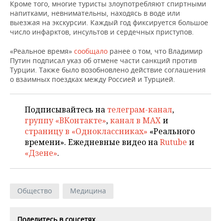
НЕФТЕХИМИЯ
Кроме того, многие туристы злоупотребляют спиртными
напитками, невнимательны, находясь в воде или
РОЗНИЧНАЯ ТОРГОВЛЯ
НОВОСТИ ТЕХНОЛОГИЙ
МЕРОПРИЯТИЯ
выезжая на экскурсии. Каждый год фиксируется большое
НЕФТЬ
число инфарктов, инсультов и сердечных приступов.
ТРАНСПОРТ
IT
НОВОСТИ МЕРОПРИЯТИЙ
СПОРТ
ОПК
«Реальное время»
сообщало
ранее о том, что Владимир
Путин подписал указ об отмене части санкций против
УСЛУГИ
МЕДИА
ВЫЕЗДНАЯ РЕДАКЦИЯ
НОВОСТИ СПОРТА
ОБЩЕСТВО
Турции. Также было возобновлено действие соглашения
ЭНЕРГЕТИКА
о взаимных поездках между Россией и Турцией.
ТЕЛЕКОММУНИКАЦИИ
БИЗНЕС-БРАНЧИ
ФУТБОЛ
НОВОСТИ ОБЩЕСТВА
ФОТОГАЛЕРЕЯ
ONLINE-КОНФЕРЕНЦИИ
ХОККЕЙ
ВЛАСТЬ
Подписывайтесь на
телеграм-канал
,
СЮЖЕТЫ
группу «ВКонтакте»
,
канал в MAX
и
страницу в «Одноклассниках»
«Реального
ОТКРЫТАЯ ЛЕКЦИЯ
БАСКЕТБОЛ
ИНФРАСТРУКТУРА
СПРАВОЧНИК
времени». Ежедневные видео на
Rutube
и
«Дзене»
.
ВОЛЕЙБОЛ
ИСТОРИЯ
СПИСОК ПЕРСОН
ПОЛНАЯ ВЕРСИЯ
КИБЕРСПОРТ
КУЛЬТУРА
СПИСОК КОМПАНИЙ
Общество
Медицина
ФИГУРНОЕ КАТАНИЕ
МЕДИЦИНА
Поделитесь в соцсетях