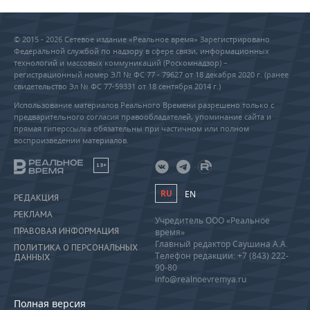
© 2015 - 2026 Сетевое издание «Реальное время» Зарегистрировано
Федеральной службой по надзору в сфере связи, информационных
технологий и массовых коммуникаций (Роскомнадзор) –
регистрационный номер ЭЛ № ФС 77 - 79627 от 18 декабря 2020 г. (ранее
свидетельство Эл № ФС 77-59331 от 18 сентября 2014 г.)
Использование материалов Реального Времени разрешено только с
предварительного согласия правообладателей, упоминание сайта и
прямая гиперссылка обязательны при частичном или полном
воспроизведении материалов.
18+
RU
EN
РЕДАКЦИЯ
РЕКЛАМА
Учредитель ООО «Реальное
ПРАВОВАЯ ИНФОРМАЦИЯ
время»
Главный редактор Саушина А.А.
ПОЛИТИКА О ПЕРСОНАЛЬНЫХ
Телефон редакции: +7 (843) 222-
ДАННЫХ
90-80
info@realnoevremya.ru
Полная версия