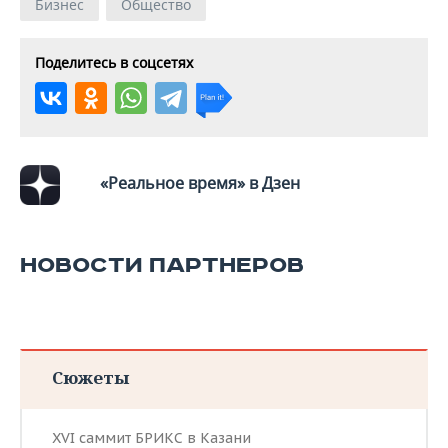
ВОДНЫЕ ВИДЫ СПОРТА
ОБРАЗОВАНИЕ
Бизнес
Общество
ХОККЕЙ С МЯЧОМ
ПРОИСШЕСТВИЯ
Поделитесь в соцсетях
«Реальное время» в Дзен
НОВОСТИ ПАРТНЕРОВ
Сюжеты
XVI саммит БРИКС в Казани