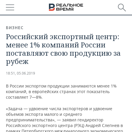
РЕГИОНЫ
БИЗНЕС
Российский экспортный центр:
БАШКОРТОСТАН
НОВОСТИ
менее 1% компаний России
ТАТАРСТАН
АНАЛИТИКА
поставляют свою продукцию за
рубеж
УДМУРТИЯ
НОВОСТИ АНАЛИТИКИ
ЭКОНОМИКА
18:51, 05.06.2019
ДЕКЛАРАЦИИ О ДОХОДАХ
НОВОСТИ ЭКОНОМИКИ
ПРОМЫШЛЕННОСТЬ
В России экспортом продукции занимаются менее 1%
КОРОЛИ ГОСЗАКАЗА ПФО
ФИНАНСЫ
НОВОСТИ
НЕДВИЖИМОСТЬ
компаний, в европейских странах этот показатель
ПРОМЫШЛЕННОСТИ
составляет 7—8%.
ВУЗЫ ТАТАРСТАНА
БАНКИ
НОВОСТИ НЕДВИЖИМОСТИ
АВТО
АГРОПРОМ
«Задача — удвоение числа экспортеров и удвоение
объемов экспорта малого и среднего
КОМУ ПРИНАДЛЕЖАТ
БЮДЖЕТ
НОВОСТИ АВТО
БИЗНЕС
предпринимательства», — заявил гендиректор
ТОРГОВЫЕ ЦЕНТРЫ
МАШИНОСТРОЕНИЕ
ТАТАРСТАНА
Российского экспортного центра (РЭЦ) Андрей Слепнев в
ИНВЕСТИЦИИ
НОВОСТИ БИЗНЕСА
ТЕХНОЛОГИИ
рамках Петербургского международного экономического