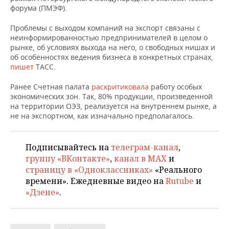
НЕФТЕХИМИЯ
форума (ПМЭФ).
РОЗНИЧНАЯ ТОРГОВЛЯ
НОВОСТИ ТЕХНОЛОГИЙ
МЕРОПРИЯТИЯ
НЕФТЬ
Проблемы с выходом компаний на экспорт связаны с
неинформированностью предпринимателей в целом о
ТРАНСПОРТ
IT
НОВОСТИ МЕРОПРИЯТИЙ
СПОРТ
рынке, об условиях выхода на него, о свободных нишах и
ОПК
об особенностях ведения бизнеса в конкретных странах,
УСЛУГИ
МЕДИА
ВЫЕЗДНАЯ РЕДАКЦИЯ
НОВОСТИ СПОРТА
ОБЩЕСТВО
пишет
ТАСС.
ЭНЕРГЕТИКА
Ранее Счетная палата
раскритиковала
работу особых
ТЕЛЕКОММУНИКАЦИИ
БИЗНЕС-БРАНЧИ
ФУТБОЛ
НОВОСТИ ОБЩЕСТВА
ФОТОГАЛЕРЕЯ
экономических зон. Так, 80% продукции, произведенной
на территории ОЭЗ, реализуется на внутреннем рынке, а
ONLINE-КОНФЕРЕНЦИИ
ХОККЕЙ
ВЛАСТЬ
СЮЖЕТЫ
не на экспортном, как изначально предполагалось.
ОТКРЫТАЯ ЛЕКЦИЯ
БАСКЕТБОЛ
ИНФРАСТРУКТУРА
СПРАВОЧНИК
Подписывайтесь на
телеграм-канал
,
группу «ВКонтакте»
,
канал в MAX
и
ВОЛЕЙБОЛ
ИСТОРИЯ
СПИСОК ПЕРСОН
ПОЛНАЯ ВЕРСИЯ
страницу в «Одноклассниках»
«Реального
времени». Ежедневные видео на
Rutube
и
КИБЕРСПОРТ
КУЛЬТУРА
СПИСОК КОМПАНИЙ
«Дзене»
.
ФИГУРНОЕ КАТАНИЕ
МЕДИЦИНА