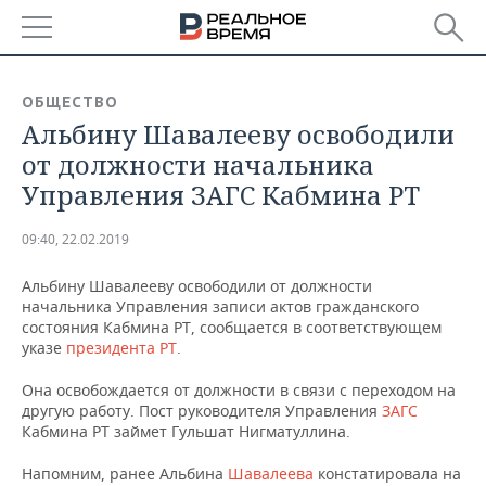
РЕГИОНЫ
ОБЩЕСТВО
Альбину Шавалееву освободили
БАШКОРТОСТАН
НОВОСТИ
от должности начальника
ТАТАРСТАН
АНАЛИТИКА
Управления ЗАГС Кабмина РТ
УДМУРТИЯ
НОВОСТИ АНАЛИТИКИ
ЭКОНОМИКА
09:40, 22.02.2019
ДЕКЛАРАЦИИ О ДОХОДАХ
НОВОСТИ ЭКОНОМИКИ
ПРОМЫШЛЕННОСТЬ
Альбину Шавалееву освободили от должности
начальника Управления записи актов гражданского
КОРОЛИ ГОСЗАКАЗА ПФО
ФИНАНСЫ
НОВОСТИ
НЕДВИЖИМОСТЬ
состояния Кабмина РТ, сообщается в соответствующем
ПРОМЫШЛЕННОСТИ
указе
президента РТ
.
ВУЗЫ ТАТАРСТАНА
БАНКИ
НОВОСТИ НЕДВИЖИМОСТИ
АВТО
Она освобождается от должности в связи с переходом на
АГРОПРОМ
другую работу. Пост руководителя Управления
ЗАГС
КОМУ ПРИНАДЛЕЖАТ
БЮДЖЕТ
НОВОСТИ АВТО
БИЗНЕС
Кабмина РТ займет Гульшат Нигматуллина.
ТОРГОВЫЕ ЦЕНТРЫ
МАШИНОСТРОЕНИЕ
ТАТАРСТАНА
Напомним, ранее Альбина
Шавалеева
констатировала на
ИНВЕСТИЦИИ
НОВОСТИ БИЗНЕСА
ТЕХНОЛОГИИ