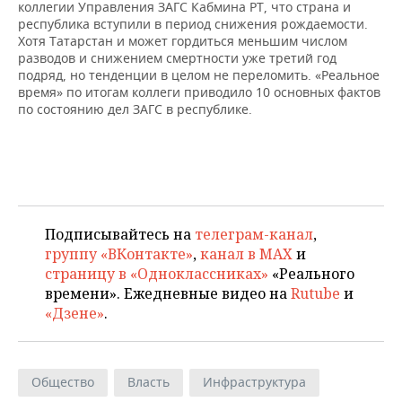
НЕФТЕХИМИЯ
коллегии Управления ЗАГС Кабмина РТ, что страна и
республика вступили в период снижения рождаемости.
РОЗНИЧНАЯ ТОРГОВЛЯ
НОВОСТИ ТЕХНОЛОГИЙ
МЕРОПРИЯТИЯ
Хотя Татарстан и может гордиться меньшим числом
НЕФТЬ
разводов и снижением смертности уже третий год
ТРАНСПОРТ
IT
НОВОСТИ МЕРОПРИЯТИЙ
СПОРТ
подряд, но тенденции в целом не переломить. «Реальное
ОПК
время» по итогам коллеги приводило 10 основных фактов
по состоянию дел ЗАГС в республике.
УСЛУГИ
МЕДИА
ВЫЕЗДНАЯ РЕДАКЦИЯ
НОВОСТИ СПОРТА
ОБЩЕСТВО
ЭНЕРГЕТИКА
ТЕЛЕКОММУНИКАЦИИ
БИЗНЕС-БРАНЧИ
ФУТБОЛ
НОВОСТИ ОБЩЕСТВА
ФОТОГАЛЕРЕЯ
ONLINE-КОНФЕРЕНЦИИ
ХОККЕЙ
ВЛАСТЬ
СЮЖЕТЫ
Подписывайтесь на
телеграм-канал
,
ОТКРЫТАЯ ЛЕКЦИЯ
БАСКЕТБОЛ
ИНФРАСТРУКТУРА
СПРАВОЧНИК
группу «ВКонтакте»
,
канал в MAX
и
страницу в «Одноклассниках»
«Реального
ВОЛЕЙБОЛ
ИСТОРИЯ
СПИСОК ПЕРСОН
ПОЛНАЯ ВЕРСИЯ
времени». Ежедневные видео на
Rutube
и
«Дзене»
.
КИБЕРСПОРТ
КУЛЬТУРА
СПИСОК КОМПАНИЙ
ФИГУРНОЕ КАТАНИЕ
МЕДИЦИНА
Общество
Власть
Инфраструктура