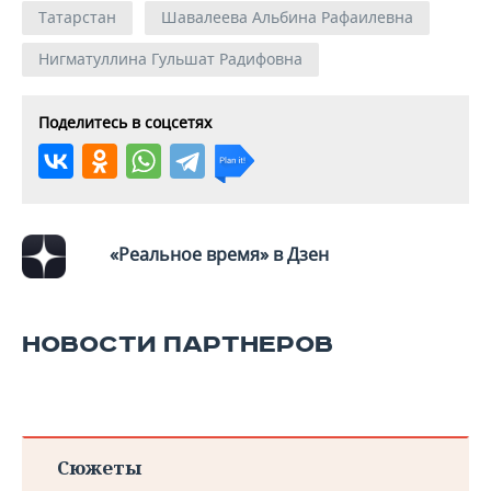
ВОДНЫЕ ВИДЫ СПОРТА
ОБРАЗОВАНИЕ
Татарстан
Шавалеева Альбина Рафаилевна
ХОККЕЙ С МЯЧОМ
ПРОИСШЕСТВИЯ
Нигматуллина Гульшат Радифовна
Поделитесь в соцсетях
«Реальное время» в Дзен
НОВОСТИ ПАРТНЕРОВ
Сюжеты