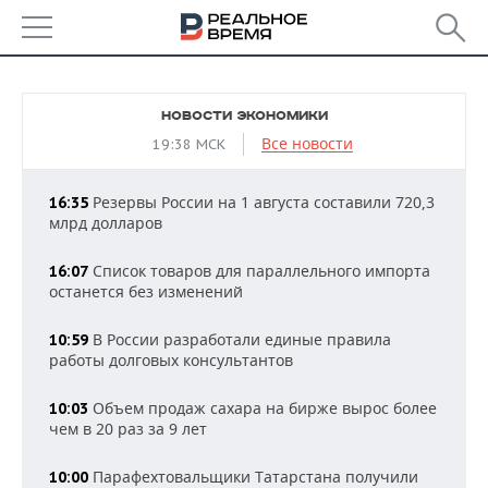
РЕГИОНЫ
НОВОСТИ ЭКОНОМИКИ
БАШКОРТОСТАН
НОВОСТИ
Все новости
19:38 МСК
ТАТАРСТАН
АНАЛИТИКА
Резервы России на 1 августа составили 720,3
16:35
млрд долларов
УДМУРТИЯ
НОВОСТИ АНАЛИТИКИ
ЭКОНОМИКА
Список товаров для параллельного импорта
16:07
ДЕКЛАРАЦИИ О ДОХОДАХ
НОВОСТИ ЭКОНОМИКИ
ПРОМЫШЛЕННОСТЬ
останется без изменений
КОРОЛИ ГОСЗАКАЗА ПФО
ФИНАНСЫ
НОВОСТИ
НЕДВИЖИМОСТЬ
В России разработали единые правила
10:59
ПРОМЫШЛЕННОСТИ
работы долговых консультантов
ВУЗЫ ТАТАРСТАНА
БАНКИ
НОВОСТИ НЕДВИЖИМОСТИ
АВТО
АГРОПРОМ
Объем продаж сахара на бирже вырос более
10:03
КОМУ ПРИНАДЛЕЖАТ
БЮДЖЕТ
НОВОСТИ АВТО
БИЗНЕС
чем в 20 раз за 9 лет
ТОРГОВЫЕ ЦЕНТРЫ
МАШИНОСТРОЕНИЕ
ТАТАРСТАНА
Парафехтовальщики Татарстана получили
ИНВЕСТИЦИИ
НОВОСТИ БИЗНЕСА
10:00
ТЕХНОЛОГИИ