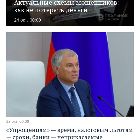
ВОДНЫЕ ВИДЫ СПОРТА
ОБРАЗОВАНИЕ
Актуальные схемы мошенников:
как не потерять деньги
ХОККЕЙ С МЯЧОМ
ПРОИСШЕСТВИЯ
24 окт, 00:00
23 окт, 00:00
«Упрощенцам» — время, налоговым льготам
— сроки, банки — неприкасаемые