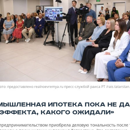
ото: предоставлено realnoevremya.ru пресс-службой раиса РТ /rais.tatarstan.
МЫШЛЕННАЯ ИПОТЕКА ПОКА НЕ Д
 ЭФФЕКТА, КАКОГО ОЖИДАЛИ»
 предпринимательством приобрела деловую тональность после т