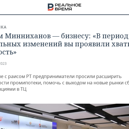
ИКА
м Минниханов — бизнесу: «В период
льных изменений вы проявили хват
ость»
2023
че с раисом РТ предприниматели просили расширить
сти промипотеки, помочь с выходом на новые рынки сб
циями в ТЦ
НА