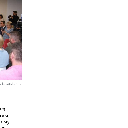
.tatarstan.ru
у и
шим,
ному