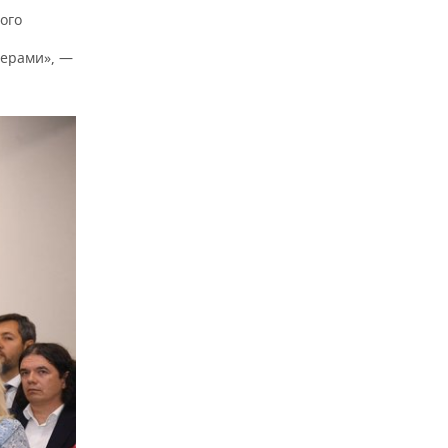
ого
перами», —