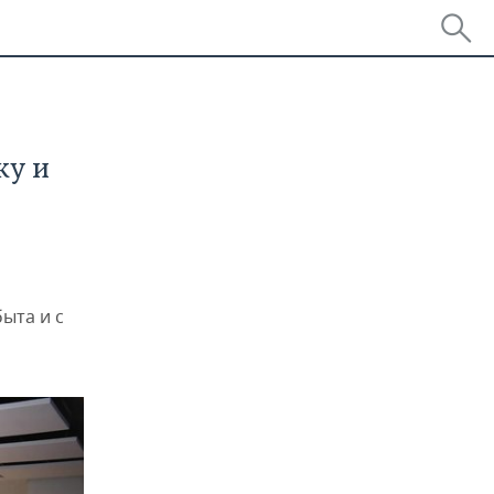
ку и
ыта и с