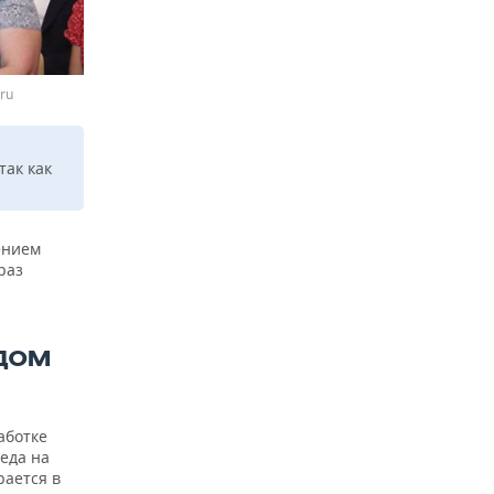
ru
так как
ением
раз
ДОМ
аботке
еда на
рается в