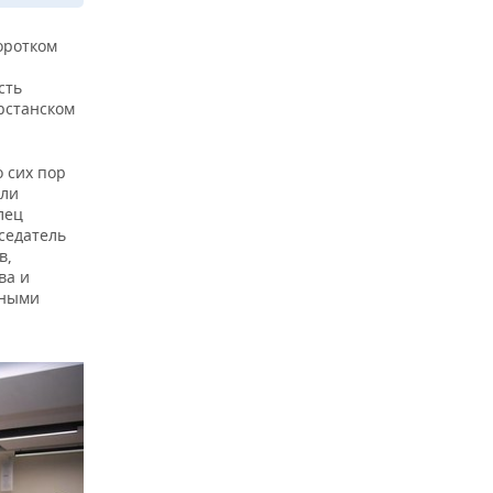
оротком
сть
арстанском
 сих пор
гли
лец
седатель
в,
ва и
тными