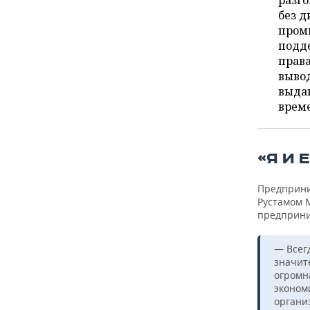
разго
ВОДНЫЕ ВИДЫ СПОРТА
ОБРАЗОВАНИЕ
без д
пром
ХОККЕЙ С МЯЧОМ
ПРОИСШЕСТВИЯ
подд
права
вывод
выдаю
врем
«Я И 
Предприни
Рустамом 
предприни
— Всег
значит
огромна
эконом
органи