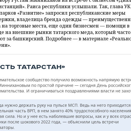
вору Рустам Минниханов на встрече с бизнесом «Диа
истанций». Раиса республики услышали. Так, глава УК
парков «Развитие» запросил республиканские меры
ержки, владелица бренда одежды — преимущественн
 на торговые места, еще один бизнесмен — помощи в
е на внешние рынки татарского меда, который часто
т за башкирский. Подробнее — в материале «Реальн
ени».
ЕСТЬ ТАТАРСТАН»
мательское сообщество получило возможность напрямую встре
Миннихановым по простой причине — сегодня День российског
мательства. И ограничиваться поздравлениями власти не захо
да нужно держать руку на пульсе МСП. Ведь на него приходится
ельная часть ВРП, в нем занято 40% трудоспособного населения
я сила. Но и у нее есть наболевшие вопросы, как и у всех отра
ики после шокового 2022 года, — объяснили цель встречи
заторы.