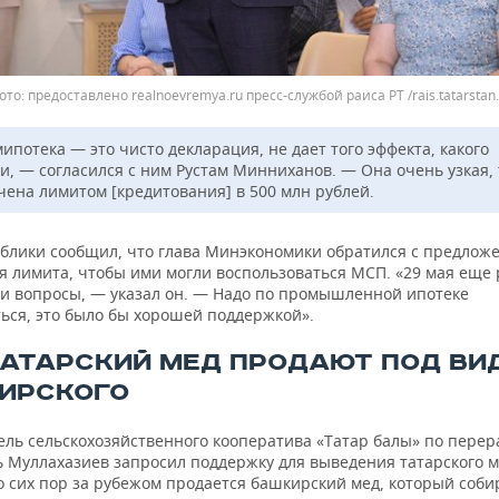
ото: предоставлено realnoevremya.ru пресс-службой раиса РТ /rais.tatarstan.
ипотека — это чисто декларация, не дает того эффекта, какого
и, — согласился с ним Рустам Минниханов. — Она очень узкая, 
чена лимитом [кредитования] в 500 млн рублей.
ублики сообщил, что глава Минэкономики обратился с предлож
я лимита, чтобы ими могли воспользоваться МСП. «29 мая еще 
ти вопросы, — указал он. — Надо по промышленной ипотеке
ься, это было бы хорошей поддержкой».
ТАТАРСКИЙ МЕД ПРОДАЮТ ПОД ВИ
ИРСКОГО
ель сельскохозяйственного кооператива «Татар балы» по перер
ь Муллахазиев запросил поддержку для выведения татарского м
о сих пор за рубежом продается башкирский мед, который соби