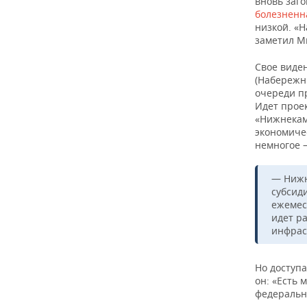
вновь заг
болезненн
низкой. «
заметил М
Свое виде
(Набережн
очереди пр
Идет прое
«Нижнекамс
экономиче
немногое 
— Нижн
субсид
ежемес
идет р
инфрас
Но доступ
он: «Есть 
федеральн