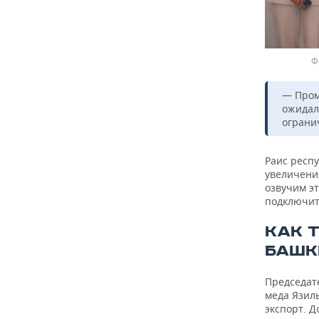
Ф
— Пром
ожидал
ограни
Раис респ
увеличени
озвучим э
подключит
КАК 
БАШК
Председат
меда Язил
экспорт. Д