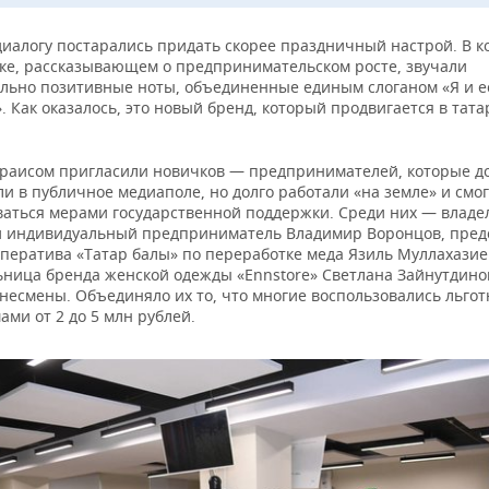
диалогу постарались придать скорее праздничный настрой. В к
ке, рассказывающем о предпринимательском росте, звучали
льно позитивные ноты, объединенные единым слоганом «Я и е
. Как оказалось, это новый бренд, который продвигается в тат
с раисом пригласили новичков — предпринимателей, которые до
и в публичное медиаполе, но долго работали «на земле» и смо
ваться мерами государственной поддержки. Среди них — владе
 индивидуальный предприниматель Владимир Воронцов, пред
оператива «Татар балы» по переработке меда Язиль Муллахазие
ьница бренда женской одежды «Ennstore» Светлана Зайнутдино
знесмены. Объединяло их то, что многие воспользовались льго
ми от 2 до 5 млн рублей.