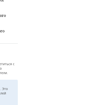
лог
ого
ого
титься с
о
тели.
. Это
слей