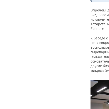
Впрочем, 
видеороли
исключите
Татарстан»
бизнесе.
К беседе 
не выходил
воспользо
сыроварни
сельхозко
основател
другие би
микрозайма