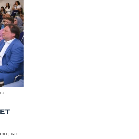
ru
АЕТ
ого, как