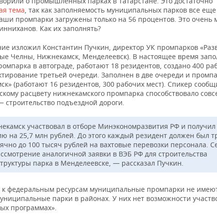
оворили о промышленных парках в Татарстане. Это достаточно
ая тема
, так как заполняемость муниципальных парков все еще
Наши промпарки загружены только на 56 процентов. Это очень 
инниханов. Как их заполнять?
ние изложил Константин Пучкин, директор УК промпарков «Раз
ые Челны, Нижнекамск, Менделеевск). В настоящее время зап
омпарка в автограде, работают 18 резидентов, создано 400 ра
ктирование третьей очереди. Заполнен в две очереди и промп
к» (работают 16 резидентов, 300 рабочих мест). Спикер сообщ
скому расцвету нижнекамского промпарка способствовало совс
— строительство подъездной дороги.
екамск участвовал в отборе Минэкономразвития РФ и получил
ию на 25,7 млн рублей. До этого каждый резидент должен был т
ячно до 100 тысяч рублей на вахтовые перевозки персонала. С
ассмотрение аналогичной заявки в ВЭБ РФ для строительства
труктуры парка в Менделеевске, — рассказал Пучкин.
а к федеральным ресурсам муниципальные промпарки не имеют
муниципальные парки в районах. У них нет возможности участв
ых программах».