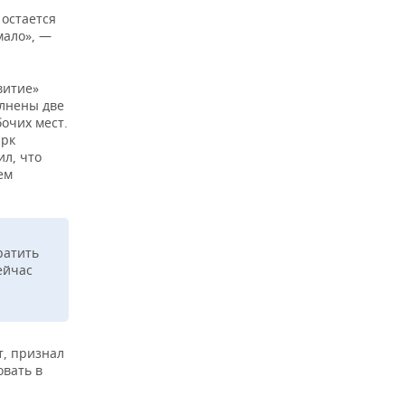
 остается
мало», —
витие»
олнены две
бочих мест.
арк
ил, что
ем
ратить
ейчас
, признал
овать в