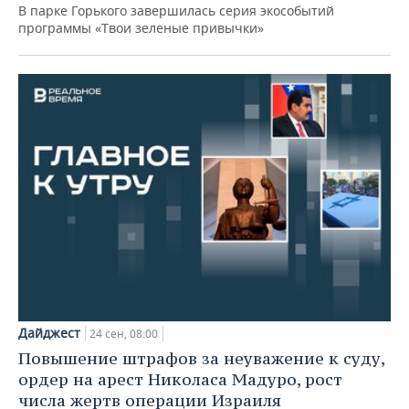
В парке Горького завершилась серия экособытий
программы «Твои зеленые привычки»
Дайджест
24 сен, 08:00
Повышение штрафов за неуважение к суду,
ордер на арест Николаса Мадуро, рост
числа жертв операции Израиля