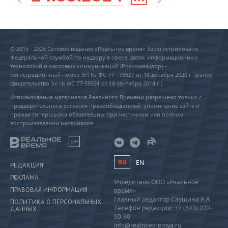
© 2015 - 2026 Сетевое издание «Реальное время» Зарегистрировано
Федеральной службой по надзору в сфере связи, информационных
технологий и массовых коммуникаций (Роскомнадзор) –
регистрационный номер ЭЛ № ФС 77 - 79627 от 18 декабря 2020 г. (ранее
свидетельство Эл № ФС 77-59331 от 18 сентября 2014 г.)
Использование материалов Реального Времени разрешено только с
предварительного согласия правообладателей, упоминание сайта и
прямая гиперссылка обязательны при частичном или полном
воспроизведении материалов.
18+
RU
EN
РЕДАКЦИЯ
РЕКЛАМА
Учредитель ООО «Реальное
ПРАВОВАЯ ИНФОРМАЦИЯ
время»
Главный редактор Саушина А.А.
ПОЛИТИКА О ПЕРСОНАЛЬНЫХ
Телефон редакции: +7 (843) 222-
ДАННЫХ
90-80
info@realnoevremya.ru