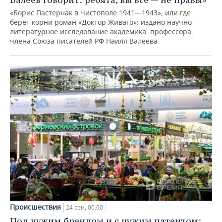
«Борис Пастернак в Чистополе 1941—1943», или где
берет корни роман «Доктор Живаго»: издано научно-
литературное исследование академика, профессора,
члена Союза писателей РФ Наиля Валеева
Происшествия
24 сен, 00:00
Под чужим брендом и с чужим патентом: