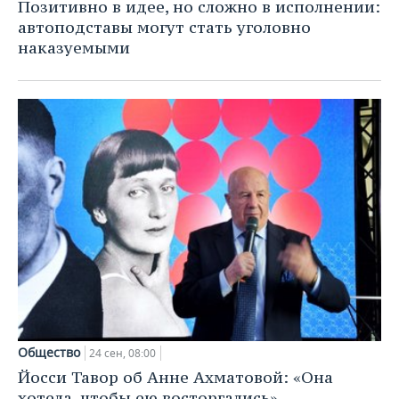
ВОДНЫЕ ВИДЫ СПОРТА
ОБРАЗОВАНИЕ
Позитивно в идее, но сложно в исполнении:
автоподставы могут стать уголовно
ХОККЕЙ С МЯЧОМ
ПРОИСШЕСТВИЯ
наказуемыми
Общество
24 сен, 08:00
Йосси Тавор об Анне Ахматовой: «Она
хотела, чтобы ею восторгались»