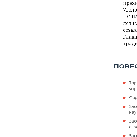
ВОДНЫЕ ВИДЫ СПОРТА
ОБРАЗОВАНИЕ
през
Уголо
ХОККЕЙ С МЯЧОМ
ПРОИСШЕСТВИЯ
в США
лет н
созна
Глав
тради
ПОВЕ
Тор
упр
Фор
Зас
нау
Зас
стр
Зас