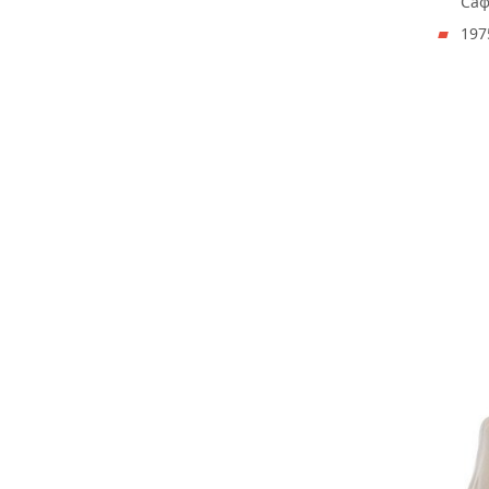
Саф
197