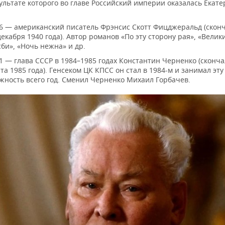
ультате которого во главе Российский империи оказалась Екат
6 — американский писатель Фрэнсис Скотт Фицджеральд (скон
декабря 1940 года). Автор романов «По эту сторону рая», «Велик
сби», «Ночь нежна» и др.
1 — глава СССР в 1984–1985 годах Константин Черненко (сконча
та 1985 года). Генсеком ЦК КПСС он стал в 1984-м и занимал эту
жность всего год. Сменил Черненко Михаил Горбачев.