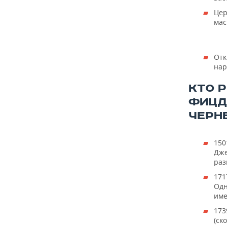
Цер
мас
Отк
нар
КТО 
ФИЦД
ЧЕРН
150
Дже
раз
171
Одн
име
173
(ск