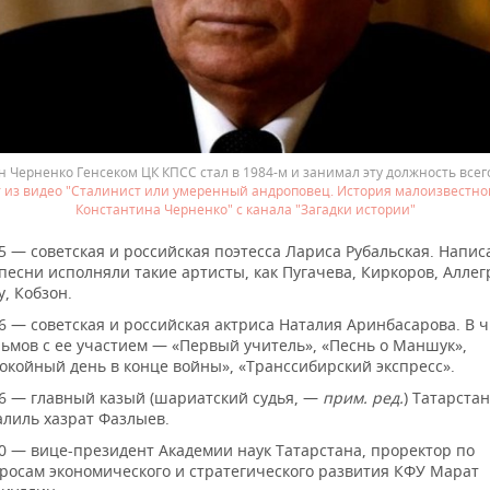
 Черненко Генсеком ЦК КПСС стал в 1984-м и занимал эту должность всего
 из видео "Сталинист или умеренный андроповец. История малоизвестног
Константина Черненко" с канала "Загадки истории"
5 — советская и российская поэтесса Лариса Рубальская. Напи
песни исполняли такие артисты, как Пугачева, Киркоров, Аллег
у, Кобзон.
6 — советская и российская актриса Наталия Аринбасарова. В 
ьмов с ее участием — «Первый учитель», «Песнь о Маншук»,
окойный день в конце войны», «Транссибирский экспресс».
6 — главный казый (шариатский судья, —
прим. ред.
) Татарста
лиль хазрат Фазлыев.
0 — вице-президент Академии наук Татарстана, проректор по
росам экономического и стратегического развития КФУ Марат