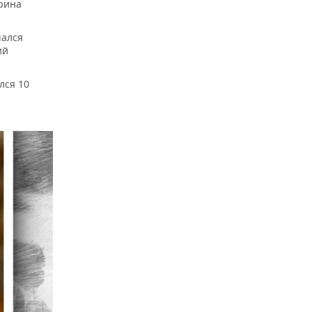
ерина
чался
ий
лся 10