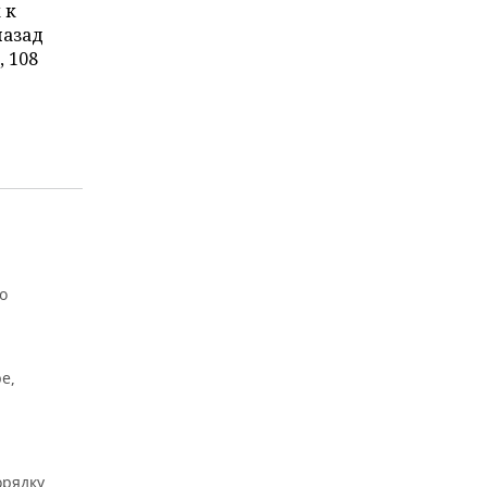
 к
назад
 108
о
е,
рядку.