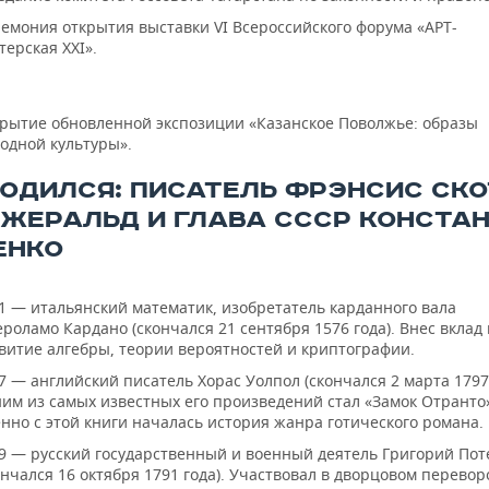
емония открытия выставки VI Всероссийского форума «АРТ-
терская XXI».
рытие обновленной экспозиции «Казанское Поволжье: образы
одной культуры».
РОДИЛСЯ: ПИСАТЕЛЬ ФРЭНСИС СК
ЖЕРАЛЬД И ГЛАВА СССР КОНСТА
ЕНКО
1 — итальянский математик, изобретатель карданного вала
роламо Кардано (скончался 21 сентября 1576 года). Внес вклад 
витие алгебры, теории вероятностей и криптографии.
7 — английский писатель Хорас Уолпол (скончался 2 марта 1797 
им из самых известных его произведений стал «Замок Отранто
нно с этой книги началась история жанра готического романа.
9 — русский государственный и военный деятель Григорий По
ончался 16 октября 1791 года). Участвовал в дворцовом переворо