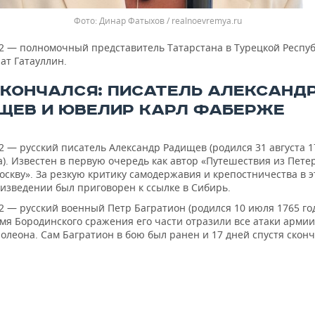
Динар Фатыхов / realnoevremya.ru
2 — полномочный представитель Татарстана в Турецкой Респу
ат Гатауллин.
СКОНЧАЛСЯ: ПИСАТЕЛЬ АЛЕКСАНД
ЩЕВ И ЮВЕЛИР КАРЛ ФАБЕРЖЕ
2 — русский писатель Александр Радищев (родился 31 августа 1
а). Известен в первую очередь как автор «Путешествия из Пете
оскву». За резкую критику самодержавия и крепостничества в 
изведении был приговорен к ссылке в Сибирь.
2 — русский военный Петр Багратион (родился 10 июля 1765 год
мя Бородинского сражения его части отразили все атаки армии
олеона. Сам Багратион в бою был ранен и 17 дней спустя сконч