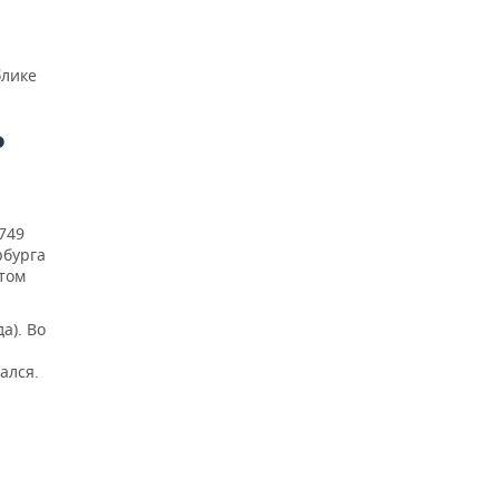
блике
Р
749
рбурга
этом
а). Во
ался.