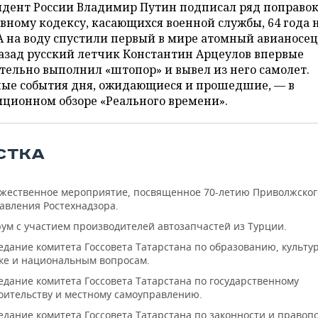
идент России Владимир Путин подписал ряд поправок
вному кодексу, касающихся военной службы, 64 года 
 на воду спустили первый в мире атомный авианосец,
азад русский летчик Константин Арцеулов впервые
тельно выполнил «штопор» и вывел из него самолет.
ные события дня, ожидающиеся и прошедшие, — в
ционном обзоре «Реального времени».
СТКА
жественное мероприятие, посвященное 70-летию Приволжског
авления Ростехнадзора.
ум с участием производителей автозапчастей из Турции.
едание комитета Госсовета Татарстана по образованию, культур
ке и национальным вопросам.
едание комитета Госсовета Татарстана по государственному
оительству и местному самоуправлению.
едание комитета Госсовета Татарстана по законности и правопо