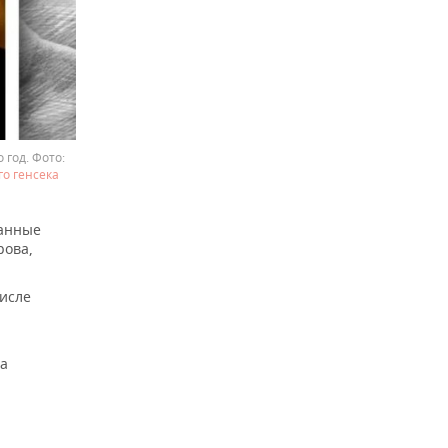
 год.
о генсека
санные
рова,
числе
на