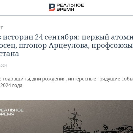
СТ
в истории 24 сентября: первый атом
осец, штопор Арцеулова, профсоюзы
стана
2024
 годовщины, дни рождения, интересные грядущие собы
2024 года
НА