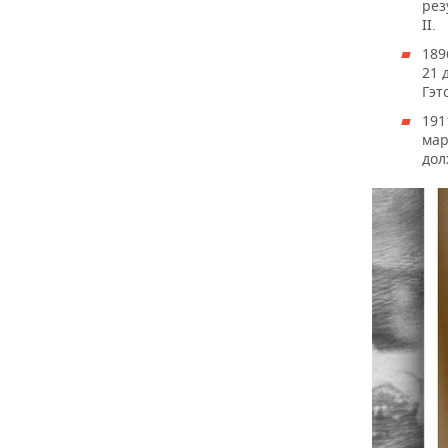
рез
II.
189
21 
Гэт
191
мар
дол