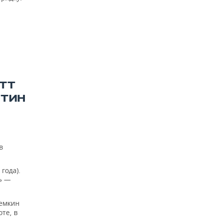
ОТТ
НТИН
в
года).
» —
темкин
те, в