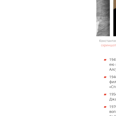
Константин
скриншот
194
ею 
Алс
194
фил
«Сп
195
Джа
197
воп