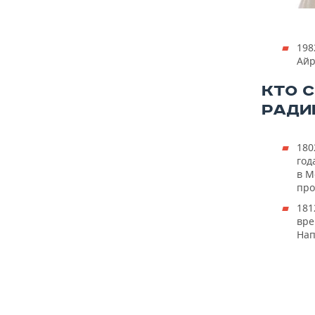
198
Айр
КТО 
РАДИ
180
год
в М
про
181
вре
Нап