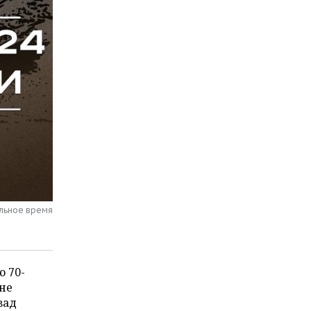
альное время
ю 70-
ане
зад