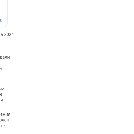
а 2024
овали
и
ом
е.
ия
жения
влен
те,