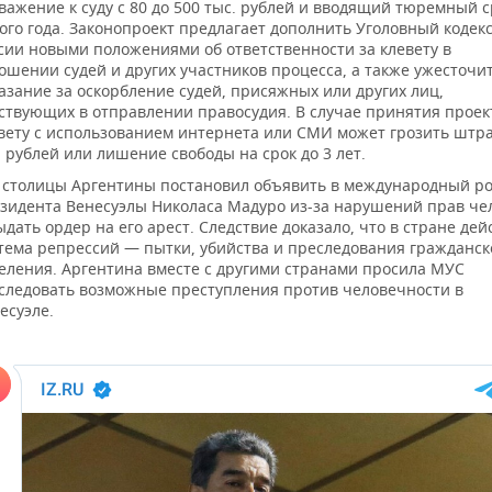
важение к суду с 80 до 500 тыс. рублей и вводящий тюремный с
ого года. Законопроект предлагает дополнить Уголовный кодек
сии новыми положениями об ответственности за клевету в
ошении судей и других участников процесса, а также ужесточи
азание за оскорбление судей, присяжных или других лиц,
ствующих в отправлении правосудия. В случае принятия проек
вету с использованием интернета или СМИ может грозить штра
 рублей или лишение свободы на срок до 3 лет.
 столицы Аргентины постановил объявить в международный р
зидента Венесуэлы Николаса Мадуро из-за нарушений прав че
ыдать ордер на его арест. Следствие доказало, что в стране дей
тема репрессий — пытки, убийства и преследования гражданск
еления. Аргентина вместе с другими странами просила МУС
следовать возможные преступления против человечности в
есуэле.