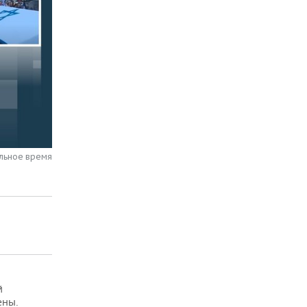
альное время
й
ены.