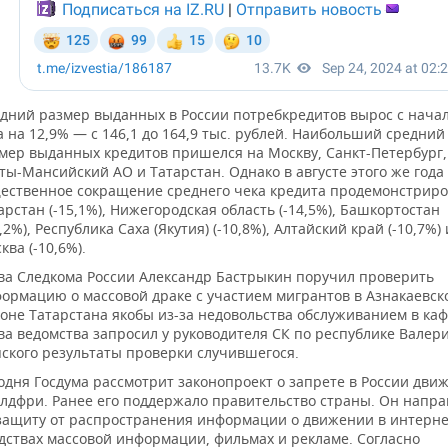
дний размер выданных в России потребкредитов вырос с начал
а на 12,9% — с 146,1 до 164,9 тыс. рублей. Наибольший средний
мер выданных кредитов пришелся на Москву, Санкт-Петербург,
ты-Мансийский АО и Татарстан. Однако в августе этого же года
ественное сокращение среднего чека кредита продемонстрир
арстан (-15,1%), Нижегородская область (-14,5%), Башкортостан
1,2%), Республика Саха (Якутия) (-10,8%), Алтайский край (-10,7%) 
ква (-10,6%).
ва Следкома России Александр Бастрыкин поручил проверить
ормацию о массовой драке с участием мигрантов в Азнакаевск
оне Татарстана якобы из-за недовольства обслуживанием в каф
ва ведомства запросил у руководителя СК по республике Валер
ского результаты проверки случившегося.
одня Госдума рассмотрит законопроект о запрете в России дви
лдфри. Ранее его поддержало правительство страны. Он напра
защиту от распространения информации о движении в интерне
дствах массовой информации, фильмах и рекламе. Согласно