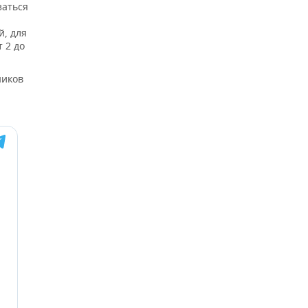
заться
й, для
 2 до
ников