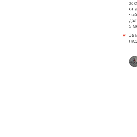
зак
от 
чай
дол
5 м
За 
над