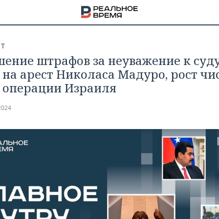
СТ
ение штрафов за неуважение к суду
 на арест Николаса Мадуро, рост чи
 операции Израиля
2024
НА