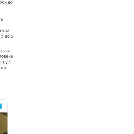
рок до
с
ть
та за
ф до 5
озыск
ловека
ствует
ого