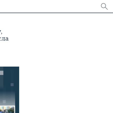
,
сла