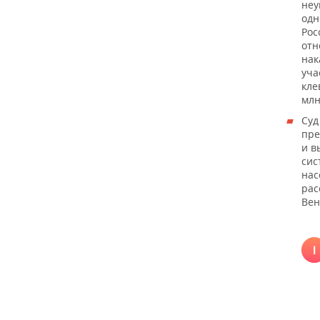
неу
одн
Рос
отн
нак
уча
кле
млн
Суд
пре
и в
сис
нас
рас
Вен