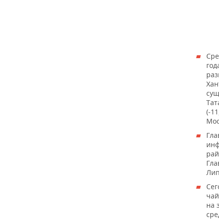
Сре
год
раз
Хан
сущ
Тат
(-1
Мос
Гла
инф
рай
Гла
Лип
Сег
чай
на 
сре