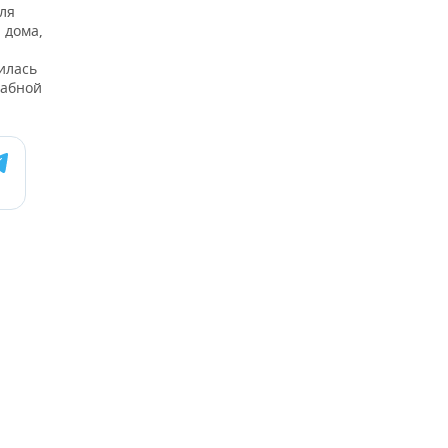
ля
 дома,
илась
табной