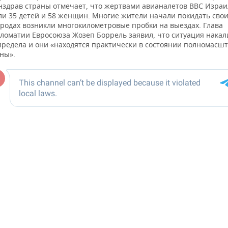
здрав страны отмечает, что жертвами авианалетов ВВС Израи
ли 35 детей и 58 женщин. Многие жители начали покидать свои
ородах возникли многокилометровые пробки на выездах. Глава
ломатии Евросоюза Жозеп Боррель заявил, что ситуация накал
предела и они «находятся практически в состоянии полномасш
ны».