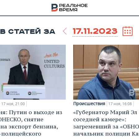
17.11.2023
В СТАТЕЙ ЗА
Происшествия
17 ноя, 21:00
17 ноя, 16:08
ня: Путин о выходе из
«Губернатор Марий Эл 
НЕСКО, снятие
соседней камере»:
НА
 на экспорт бензина,
загремевший за «ОБНО
-полицейского
начальник полиции Ка