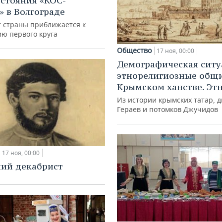
стояния «КОС-
» в Волгограде
 страны приближается к
ю первого круга
Общество
17 ноя, 00:00
Демографическая ситу
этнорелигиозные общ
Крымском ханстве. Эт
Из истории крымских татар, 
Гераев и потомков Джучидов
17 ноя, 00:00
ий декабрист