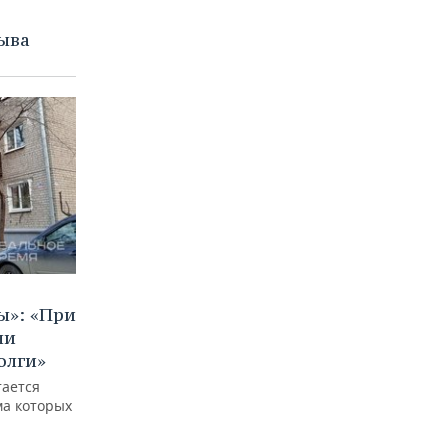
ыва
ы»: «При
ли
олги»
тается
ма которых