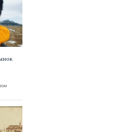
рынок
вом