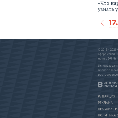
«Что на
узнать 
17
© 2015 - 202
сфере связи,
номер ЭЛ № ФС
Использовани
правообладат
воспроизведе
РЕДАКЦИЯ
РЕКЛАМА
ПРАВОВАЯ 
ПОЛИТИКА 