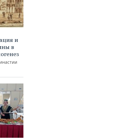
ация и
ины в
ногенез
династии