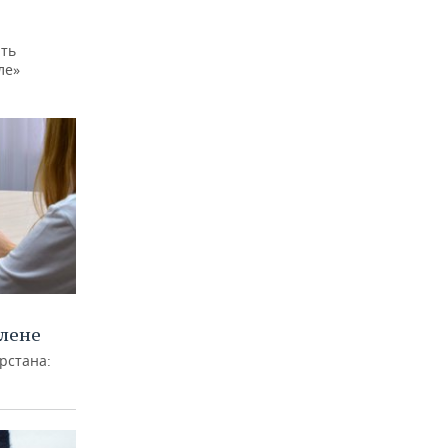
ить
ле»
Елене
рстана: