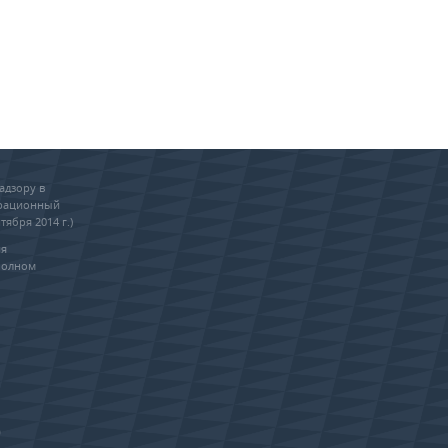
адзору в
трационный
тября 2014 г.)
ия
полном
0