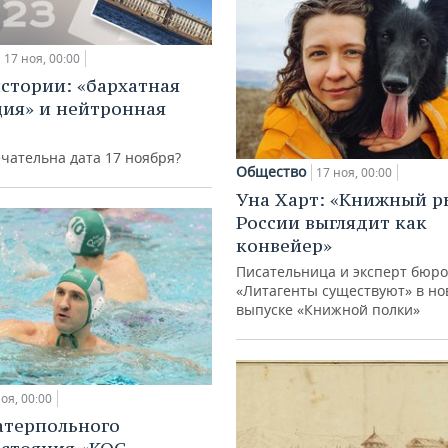
17 ноя, 00:00
истории: «бархатная
ия» и нейтронная
чательна дата 17 ноября?
Общество
17 ноя, 00:00
Уна Харт: «Книжный 
России выглядит как
конвейер»
Писательница и эксперт бюро
«Литагенты существуют» в но
выпуске «Книжной полки»
оя, 00:00
атерпольного