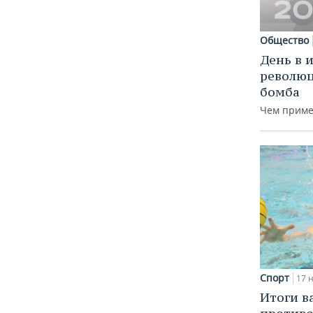
ВОДНЫЕ ВИДЫ СПОРТА
ОБРАЗОВАНИЕ
ХОККЕЙ С МЯЧОМ
ПРОИСШЕСТВИЯ
Общество
День в 
революц
бомба
Чем приме
Спорт
17 н
Итоги в