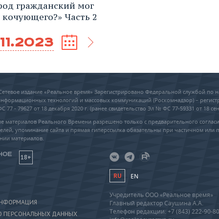
род гражданский мог
у кочующего?» Часть 2
.11.2023
6 Сетевое издание «Реальное время» Зарегистрировано Федеральной службой по н
 информационных технологий и массовых коммуникаций (Роскомнадзор) – регис
 77 - 79627 от 18 декабря 2020 г. (ранее свидетельство Эл № ФС 77-59331 от 18 сен
е материалов Реального Времени разрешено только с предварительного соглас
елей, упоминание сайта и прямая гиперссылка обязательны при частичном или 
нии материалов.
18+
RU
EN
Учредитель ООО «Реальное время»
ИНФОРМАЦИЯ
Главный редактор Саушина А.А.
Телефон редакции: +7 (843) 222-90-8
О ПЕРСОНАЛЬНЫХ ДАННЫХ