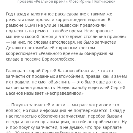
провело «Реальное время». Фото Ирины Плотниковой
Год назад аналогичное расследование с такими же
результатами провел и корреспондент издания. В
ремзоне ССМП на улице Тэцевской предложили
подъехать на ремонт в любое время. Неисправные
машины скорой помощи в это время стояли «на приколе»
— на них, по словам автослесаря, не было запчастей.
Детали от автомобилей с красным крестом
корреспондент «Реального времени» обнаружил на
складе в поселке Борисоглебское.
Главврач скорой Сергей Басанов объяснил, что это
запчасти от проданных автомобилей, правда, как и зачем
их продали, не смог объяснить — это было еще до того,
как он занял должность. Новую жалобу водителей Сергей
Басанов называет «несправедливой».
— Покупка запчастей и чеки — мы рассматриваем этот
вопрос, но пока информация не подтверждается. Склад у
нас полностью обеспечен запчастями, перебои бывали
всегда и во всех организациях, но сейчас проблем нет. Ну
и про покупку запчастей, я не думаю, что при зарплате
18—20 тысяч водители собственные деньги, которые