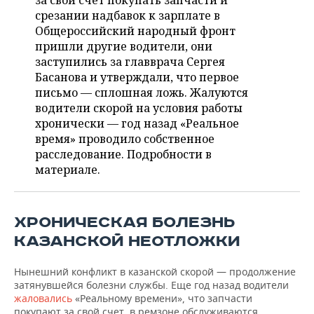
за свой счет покупать запчасти и
НЕФТЕХИМИЯ
срезании надбавок к зарплате в
РОЗНИЧНАЯ ТОРГОВЛЯ
НОВОСТИ ТЕХНОЛОГИЙ
МЕРОПРИЯТИЯ
Общероссийский народный фронт
НЕФТЬ
пришли другие водители, они
ТРАНСПОРТ
IT
НОВОСТИ МЕРОПРИЯТИЙ
СПОРТ
заступились за главврача Сергея
ОПК
Басанова и утверждали, что первое
УСЛУГИ
МЕДИА
ВЫЕЗДНАЯ РЕДАКЦИЯ
НОВОСТИ СПОРТА
ОБЩЕСТВО
письмо — сплошная ложь. Жалуются
ЭНЕРГЕТИКА
водители скорой на условия работы
ТЕЛЕКОММУНИКАЦИИ
БИЗНЕС-БРАНЧИ
ФУТБОЛ
НОВОСТИ ОБЩЕСТВА
хронически — год назад «Реальное
ФОТОГАЛЕРЕЯ
время» проводило собственное
расследование. Подробности в
ONLINE-КОНФЕРЕНЦИИ
ХОККЕЙ
ВЛАСТЬ
СЮЖЕТЫ
материале.
ОТКРЫТАЯ ЛЕКЦИЯ
БАСКЕТБОЛ
ИНФРАСТРУКТУРА
СПРАВОЧНИК
ВОЛЕЙБОЛ
ИСТОРИЯ
СПИСОК ПЕРСОН
ПОЛНАЯ ВЕРСИЯ
ХРОНИЧЕСКАЯ БОЛЕЗНЬ
КАЗАНСКОЙ НЕОТЛОЖКИ
КИБЕРСПОРТ
КУЛЬТУРА
СПИСОК КОМПАНИЙ
Нынешний конфликт в казанской скорой — продолжение
ФИГУРНОЕ КАТАНИЕ
МЕДИЦИНА
затянувшейся болезни службы. Еще год назад водители
жаловались
«Реальному времени», что запчасти
покупают за свой счет, в ремзоне обслуживаются