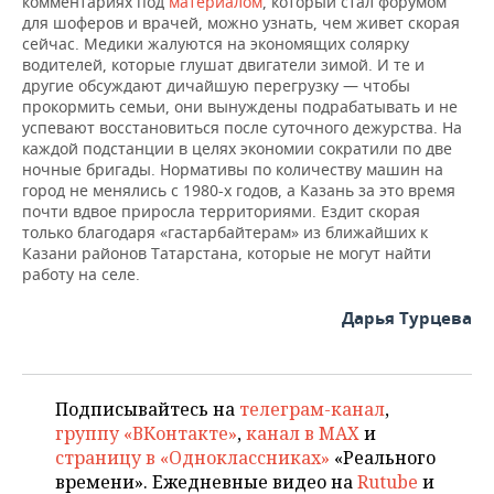
комментариях под
материалом
, который стал форумом
для шоферов и врачей, можно узнать, чем живет скорая
сейчас. Медики жалуются на экономящих солярку
водителей, которые глушат двигатели зимой. И те и
другие обсуждают дичайшую перегрузку — чтобы
прокормить семьи, они вынуждены подрабатывать и не
успевают восстановиться после суточного дежурства. На
каждой подстанции в целях экономии сократили по две
ночные бригады. Нормативы по количеству машин на
город не менялись с 1980-х годов, а Казань за это время
почти вдвое приросла территориями. Ездит скорая
только благодаря «гастарбайтерам» из ближайших к
Казани районов Татарстана, которые не могут найти
работу на селе.
Дарья Турцева
Подписывайтесь на
телеграм-канал
,
группу «ВКонтакте»
,
канал в MAX
и
страницу в «Одноклассниках»
«Реального
времени». Ежедневные видео на
Rutube
и