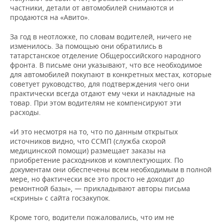
ВОДНЫЕ ВИДЫ СПОРТА
ОБРАЗОВАНИЕ
частники, детали от автомобилей снимаются и
продаются на «Авито».
ХОККЕЙ С МЯЧОМ
ПРОИСШЕСТВИЯ
За год в неотложке, по словам водителей, ничего не
изменилось. За помощью они обратились в
татарстанское отделение Общероссийского народного
фронта. В письме они указывают, что все необходимое
для автомобилей покупают в конкретных местах, которые
советует руководство, для подтверждения чего они
практически всегда отдают ему чеки и накладные на
товар. При этом водителям не компенсируют эти
расходы.
«И это несмотря на то, что по данным открытых
источников видно, что ССМП (служба скорой
медицинской помощи) размещает заказы на
приобретение расходников и комплектующих. По
документам они обеспечены всем необходимым в полной
мере, но фактически все это просто не доходит до
ремонтной базы», — прикладывают авторы письма
«скрины» с сайта госзакупок.
Кроме того, водители пожаловались, что им не