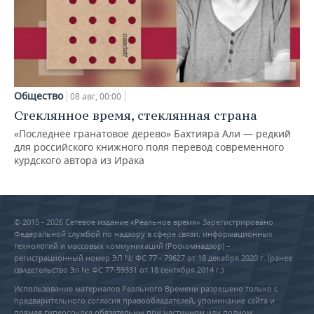
Общество
08 авг, 00:00
Стеклянное время, стеклянная страна
«Последнее гранатовое дерево» Бахтияра Али — редкий
для российского книжного поля перевод современного
курдского автора из Ирака
© 2015 - 2026 Сетевое издание «Реальное время» Зарегистрировано
Федеральной службой по надзору в сфере связи, информационных
технологий и массовых коммуникаций (Роскомнадзор) –
регистрационный номер ЭЛ № ФС 77 - 79627 от 18 декабря 2020 г. (ранее
свидетельство Эл № ФС 77-59331 от 18 сентября 2014 г.)
Использование материалов Реального Времени разрешено только с
предварительного согласия правообладателей, упоминание сайта и
прямая гиперссылка обязательны при частичном или полном