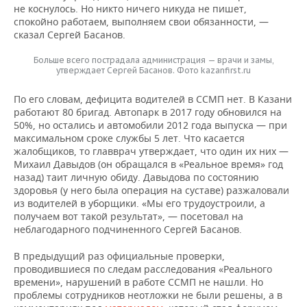
не коснулось. Но никто ничего никуда не пишет,
спокойно работаем, выполняем свои обязанности, —
сказал Сергей Басанов.
Больше всего пострадала администрация — врачи и замы,
утверждает Сергей Басанов. Фото kazanfirst.ru
По его словам, дефицита водителей в ССМП нет. В Казани
работают 80 бригад. Автопарк в 2017 году обновился на
50%, но остались и автомобили 2012 года выпуска — при
максимальном сроке службы 5 лет. Что касается
жалобщиков, то главврач утверждает, что один их них —
Михаил Давыдов (он обращался в «Реальное время» год
назад) таит личную обиду. Давыдова по состоянию
здоровья (у него была операция на суставе) разжаловали
из водителей в уборщики. «Мы его трудоустроили, а
получаем вот такой результат», — посетовал на
неблагодарного подчиненного Сергей Басанов.
В предыдущий раз официальные проверки,
проводившиеся по следам расследования «Реального
времени», нарушений в работе ССМП не нашли. Но
проблемы сотрудников неотложки не были решены, а в