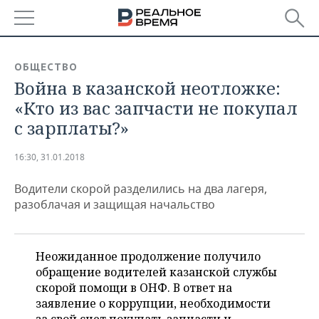
РЕГИОНЫ
ОБЩЕСТВО
Война в казанской неотложке:
БАШКОРТОСТАН
НОВОСТИ
«Кто из вас запчасти не покупал
ТАТАРСТАН
АНАЛИТИКА
с зарплаты?»
УДМУРТИЯ
НОВОСТИ АНАЛИТИКИ
ЭКОНОМИКА
16:30, 31.01.2018
ДЕКЛАРАЦИИ О ДОХОДАХ
НОВОСТИ ЭКОНОМИКИ
ПРОМЫШЛЕННОСТЬ
Водители скорой разделились на два лагеря,
разоблачая и защищая начальство
КОРОЛИ ГОСЗАКАЗА ПФО
ФИНАНСЫ
НОВОСТИ
НЕДВИЖИМОСТЬ
ПРОМЫШЛЕННОСТИ
ВУЗЫ ТАТАРСТАНА
БАНКИ
НОВОСТИ НЕДВИЖИМОСТИ
АВТО
Неожиданное продолжение получило
АГРОПРОМ
обращение водителей казанской службы
КОМУ ПРИНАДЛЕЖАТ
БЮДЖЕТ
НОВОСТИ АВТО
БИЗНЕС
скорой помощи в ОНФ. В ответ на
ТОРГОВЫЕ ЦЕНТРЫ
МАШИНОСТРОЕНИЕ
ТАТАРСТАНА
заявление о коррупции, необходимости
ИНВЕСТИЦИИ
НОВОСТИ БИЗНЕСА
ТЕХНОЛОГИИ