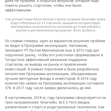
даже не проблем, а открытых вопросов, которые надо
помочь решить стартапам, чтобы они были
эффективными.
Как уточнил глава Pulsar Venture Capital, в рамках блокчейн-трека
будут отбираться до 15 стартапов, каждый из которых будет
претендовать на возможность получения до 8 млн рублей и
участие в шестимесячной программе. Фото tpidea.ru
По словам спикера, один из вариантов решения проблем
он видит в Программе акселерации. Напомним,
президент РТ Рустам Минниханов еще в 2015 году дал
поручение рынку, чтобы его участники сформировали в
Татарстане эффективный механизм поддержки
стартапов, их вывода на рынок и привлечения
инвестиций. В рамках поручения и была разработана
пятилетняя Программа акселерации, объединившая
лучшие венчурные фонды и инвесторов. В 2016 году
количество заявок на Программу акселерации составило
378. В 2017 году число заявок увеличилось до 444.
В наступившем, 2018-м, году программа сфокусируется на
трех направлениях: блокчейн, M.E.S.Tech (медиа,
развлечения и спорт) и индустриальные технологии. Как