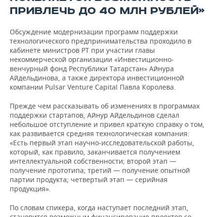
ВОДНЫЕ ВИДЫ СПОРТА
ОБРАЗОВАНИЕ
ПРИВЛЕЧЬ ДО 40 МЛН РУБЛЕЙ»
ХОККЕЙ С МЯЧОМ
ПРОИСШЕСТВИЯ
Обсуждение модернизации программ поддержки
технологического предпринимательства проходило в
кабинете министров РТ при участии главы
некоммерческой организации «Инвестиционно-
венчурный фонд Республики Татарстан» Айнура
Айдельдинова, а также директора инвестиционной
компании Pulsar Venture Capital Павла Королева.
Прежде чем рассказывать об изменениях в программах
поддержки стартапов, Айнур Айдельдинов сделал
небольшое отступление и привел краткую справку о том,
как развивается средняя технологическая компания:
«Есть первый этап научно-исследовательской работы,
который, как правило, заканчивается получением
интеллектуальной собственности; второй этап —
получение прототипа; третий — получение опытной
партии продукта; четвертый этап — серийная
продукция».
По словам спикера, когда наступает последний этап,
становится возможным финансирование проектов со