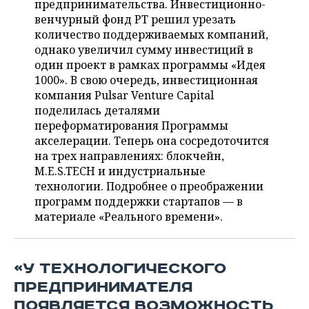
предпринимательства. Инвестиционно-
НЕФТЕХИМИЯ
венчурный фонд РТ решил урезать
РОЗНИЧНАЯ ТОРГОВЛЯ
НОВОСТИ ТЕХНОЛОГИЙ
МЕРОПРИЯТИЯ
количество поддерживаемых компаний,
НЕФТЬ
однако увеличил сумму инвестиций в
ТРАНСПОРТ
IT
НОВОСТИ МЕРОПРИЯТИЙ
СПОРТ
один проект в рамках программы «Идея
ОПК
1000». В свою очередь, инвестиционная
УСЛУГИ
МЕДИА
ВЫЕЗДНАЯ РЕДАКЦИЯ
НОВОСТИ СПОРТА
ОБЩЕСТВО
компания Pulsar Venture Capital
ЭНЕРГЕТИКА
поделилась деталями
ТЕЛЕКОММУНИКАЦИИ
БИЗНЕС-БРАНЧИ
ФУТБОЛ
НОВОСТИ ОБЩЕСТВА
ФОТОГАЛЕРЕЯ
переформатирования Программы
акселерации. Теперь она сосредоточится
ONLINE-КОНФЕРЕНЦИИ
ХОККЕЙ
ВЛАСТЬ
СЮЖЕТЫ
на трех направлениях: блокчейн,
M.E.S.TECH и индустриальные
ОТКРЫТАЯ ЛЕКЦИЯ
БАСКЕТБОЛ
ИНФРАСТРУКТУРА
СПРАВОЧНИК
технологии. Подробнее о преображении
программ поддержки стартапов — в
ВОЛЕЙБОЛ
ИСТОРИЯ
СПИСОК ПЕРСОН
материале «Реального времени».
ПОЛНАЯ ВЕРСИЯ
КИБЕРСПОРТ
КУЛЬТУРА
СПИСОК КОМПАНИЙ
«У ТЕХНОЛОГИЧЕСКОГО
ФИГУРНОЕ КАТАНИЕ
МЕДИЦИНА
ПРЕДПРИНИМАТЕЛЯ
ПОЯВЛЯЕТСЯ ВОЗМОЖНОСТЬ