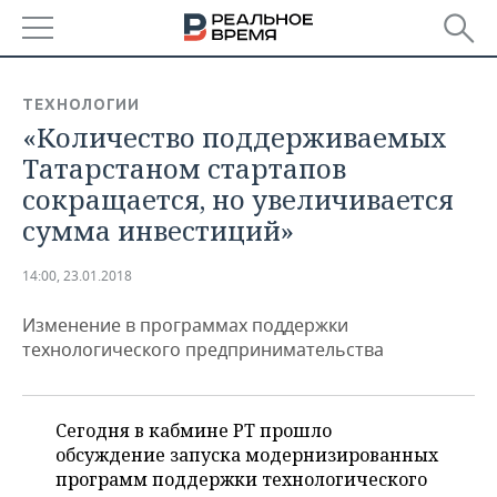
РЕГИОНЫ
ТЕХНОЛОГИИ
«Количество поддерживаемых
БАШКОРТОСТАН
НОВОСТИ
Татарстаном стартапов
ТАТАРСТАН
АНАЛИТИКА
сокращается, но увеличивается
сумма инвестиций»
УДМУРТИЯ
НОВОСТИ АНАЛИТИКИ
ЭКОНОМИКА
14:00, 23.01.2018
ДЕКЛАРАЦИИ О ДОХОДАХ
НОВОСТИ ЭКОНОМИКИ
ПРОМЫШЛЕННОСТЬ
Изменение в программах поддержки
КОРОЛИ ГОСЗАКАЗА ПФО
ФИНАНСЫ
НОВОСТИ
НЕДВИЖИМОСТЬ
технологического предпринимательства
ПРОМЫШЛЕННОСТИ
ВУЗЫ ТАТАРСТАНА
БАНКИ
НОВОСТИ НЕДВИЖИМОСТИ
АВТО
АГРОПРОМ
Сегодня в кабмине РТ прошло
КОМУ ПРИНАДЛЕЖАТ
БЮДЖЕТ
НОВОСТИ АВТО
БИЗНЕС
ТОРГОВЫЕ ЦЕНТРЫ
МАШИНОСТРОЕНИЕ
обсуждение запуска модернизированных
ТАТАРСТАНА
программ поддержки технологического
ИНВЕСТИЦИИ
НОВОСТИ БИЗНЕСА
ТЕХНОЛОГИИ