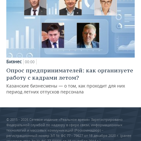
Бизнес
00:00
Опрос предпринимателей: как организуете
работу с кадрами летом?
Казанские бизнесмены — о том, как проходит для них
период летних отпусков персонала
© 2015 - 2026 Сетевое издание «Реальное время» Зарегистрировано
Федеральной службой по надзору в сфере связи, информационных
технологий и массовых коммуникаций (Роскомнадзор) –
регистрационный номер ЭЛ № ФС 77 - 79627 от 18 декабря 2020 г. (ранее
свидетельство Эл № ФС 77-59331 от 18 сентября 2014 г.)