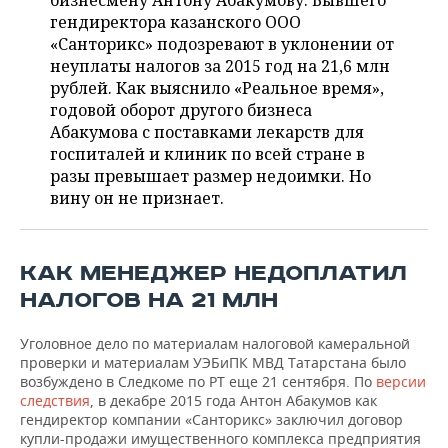
бизнесмену Антону Абакумову. Бывшего
НЕФТЕХИМИЯ
гендиректора казанского ООО
РОЗНИЧНАЯ ТОРГОВЛЯ
НОВОСТИ ТЕХНОЛОГИЙ
МЕРОПРИЯТИЯ
«Санторикс» подозревают в уклонении от
НЕФТЬ
неуплаты налогов за 2015 год на 21,6 млн
ТРАНСПОРТ
IT
НОВОСТИ МЕРОПРИЯТИЙ
СПОРТ
рублей. Как выяснило «Реальное время»,
ОПК
годовой оборот другого бизнеса
УСЛУГИ
МЕДИА
ВЫЕЗДНАЯ РЕДАКЦИЯ
НОВОСТИ СПОРТА
ОБЩЕСТВО
Абакумова с поставками лекарств для
ЭНЕРГЕТИКА
госпиталей и клиник по всей стране в
ТЕЛЕКОММУНИКАЦИИ
БИЗНЕС-БРАНЧИ
ФУТБОЛ
НОВОСТИ ОБЩЕСТВА
разы превышает размер недоимки. Но
ФОТОГАЛЕРЕЯ
вину он не признает.
ONLINE-КОНФЕРЕНЦИИ
ХОККЕЙ
ВЛАСТЬ
СЮЖЕТЫ
ОТКРЫТАЯ ЛЕКЦИЯ
БАСКЕТБОЛ
ИНФРАСТРУКТУРА
СПРАВОЧНИК
КАК МЕНЕДЖЕР НЕДОПЛАТИЛ
НАЛОГОВ НА 21 МЛН
ВОЛЕЙБОЛ
ИСТОРИЯ
СПИСОК ПЕРСОН
ПОЛНАЯ ВЕРСИЯ
Уголовное дело по материалам налоговой камеральной
КИБЕРСПОРТ
КУЛЬТУРА
СПИСОК КОМПАНИЙ
проверки и материалам УЭБиПК МВД Татарстана было
возбуждено в Следкоме по РТ еще 21 сентября. По
версии
следствия
, в декабре 2015 года Антон Абакумов как
ФИГУРНОЕ КАТАНИЕ
МЕДИЦИНА
гендиректор компании «Санторикс» заключил договор
купли-продажи имущественного комплекса предприятия