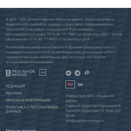
© 2015 - 2026 Сетевое издание «Реальное время» Зарегистрировано
Федеральной службой по надзору в сфере связи, информационных
технологий и массовых коммуникаций (Роскомнадзор) –
регистрационный номер ЭЛ № ФС 77 - 79627 от 18 декабря 2020 г. (ранее
свидетельство Эл № ФС 77-59331 от 18 сентября 2014 г.)
Использование материалов Реального Времени разрешено только с
предварительного согласия правообладателей, упоминание сайта и
прямая гиперссылка обязательны при частичном или полном
воспроизведении материалов.
18+
RU
EN
РЕДАКЦИЯ
РЕКЛАМА
Учредитель ООО «Реальное
ПРАВОВАЯ ИНФОРМАЦИЯ
время»
Главный редактор Саушина А.А.
ПОЛИТИКА О ПЕРСОНАЛЬНЫХ
Телефон редакции: +7 (843) 222-
ДАННЫХ
90-80
info@realnoevremya.ru
Полная версия