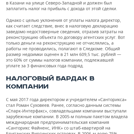
ВОДНЫЕ ВИДЫ СПОРТА
ОБРАЗОВАНИЕ
в Казани на улице Северо-Западной и должен был
заплатить налог на прибыль с дохода от этой сделки.
ХОККЕЙ С МЯЧОМ
ПРОИСШЕСТВИЯ
Однако с целью уклонения от уплаты налога директор,
как считает следствие, внес в налоговую декларацию
заведомо недостоверные сведения, отразив затраты на
реконструкцию объекта по договору агентских услуг. Вот
только деньги на реконструкцию не отчислялись, а
работы не проводились, полагают в Следкоме. Общий
размер недоимки оценен в 21 млн 609,5 тыс. рублей —
это 60% от суммы налогов компании, подлежавшей
уплате за 3 финансовых года подряд.
НАЛОГОВЫЙ БАРДАК В
КОМПАНИИ
С мая 2017 года директором и учредителем «Санторикса»
стал Роман Суховеев. Ранее, согласно данным системы
«Спарк-Интерфакс», совладельцами компании выступали
зарубежные компании. В 2005-м полным пакетом владела
международная предпринимательская компания
«Санторикс Файненс, ИНК» со штаб-квартирой на
Британских Виргинских островах. В 2006-м долю 75%