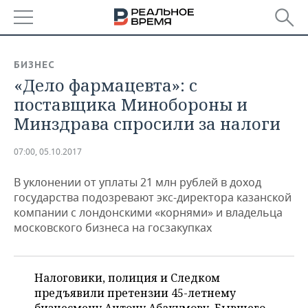
РЕГИОНЫ
БИЗНЕС
«Дело фармацевта»: с
БАШКОРТОСТАН
НОВОСТИ
поставщика Минобороны и
ТАТАРСТАН
АНАЛИТИКА
Минздрава спросили за налоги
УДМУРТИЯ
НОВОСТИ АНАЛИТИКИ
ЭКОНОМИКА
07:00, 05.10.2017
ДЕКЛАРАЦИИ О ДОХОДАХ
НОВОСТИ ЭКОНОМИКИ
ПРОМЫШЛЕННОСТЬ
В уклонении от уплаты 21 млн рублей в доход
государства подозревают экс-директора казанской
КОРОЛИ ГОСЗАКАЗА ПФО
ФИНАНСЫ
НОВОСТИ
НЕДВИЖИМОСТЬ
компании с лондонскими «корнями» и владельца
ПРОМЫШЛЕННОСТИ
московского бизнеса на госзакупках
ВУЗЫ ТАТАРСТАНА
БАНКИ
НОВОСТИ НЕДВИЖИМОСТИ
АВТО
АГРОПРОМ
КОМУ ПРИНАДЛЕЖАТ
БЮДЖЕТ
НОВОСТИ АВТО
БИЗНЕС
Налоговики, полиция и Следком
ТОРГОВЫЕ ЦЕНТРЫ
МАШИНОСТРОЕНИЕ
ТАТАРСТАНА
предъявили претензии 45-летнему
ИНВЕСТИЦИИ
НОВОСТИ БИЗНЕСА
ТЕХНОЛОГИИ