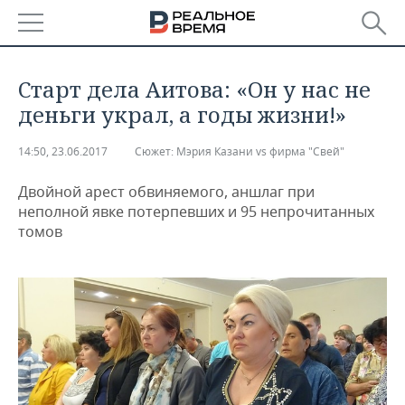
РЕГИОНЫ
Старт дела Аитова: «Он у нас не
БАШКОРТОСТАН
НОВОСТИ
деньги украл, а годы жизни!»
ТАТАРСТАН
АНАЛИТИКА
14:50, 23.06.2017
Сюжет:
Мэрия Казани vs фирма "Свей"
УДМУРТИЯ
НОВОСТИ АНАЛИТИКИ
ЭКОНОМИКА
Двойной арест обвиняемого, аншлаг при
неполной явке потерпевших и 95 непрочитанных
томов
ДЕКЛАРАЦИИ О ДОХОДАХ
НОВОСТИ ЭКОНОМИКИ
ПРОМЫШЛЕННОСТЬ
КОРОЛИ ГОСЗАКАЗА ПФО
ФИНАНСЫ
НОВОСТИ
НЕДВИЖИМОСТЬ
ПРОМЫШЛЕННОСТИ
ВУЗЫ ТАТАРСТАНА
БАНКИ
НОВОСТИ НЕДВИЖИМОСТИ
АВТО
АГРОПРОМ
КОМУ ПРИНАДЛЕЖАТ
БЮДЖЕТ
НОВОСТИ АВТО
БИЗНЕС
ТОРГОВЫЕ ЦЕНТРЫ
МАШИНОСТРОЕНИЕ
ТАТАРСТАНА
ИНВЕСТИЦИИ
НОВОСТИ БИЗНЕСА
ТЕХНОЛОГИИ