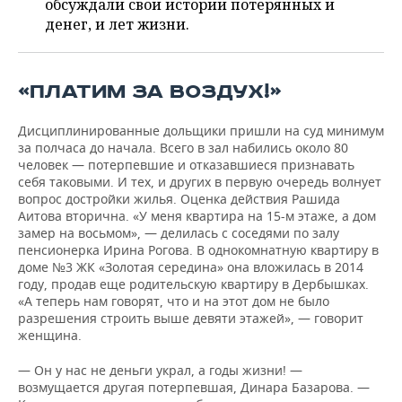
ВОДНЫЕ ВИДЫ СПОРТА
ОБРАЗОВАНИЕ
обсуждали свои истории потерянных и
денег, и лет жизни.
ХОККЕЙ С МЯЧОМ
ПРОИСШЕСТВИЯ
«ПЛАТИМ ЗА ВОЗДУХ!»
Дисциплинированные дольщики пришли на суд минимум
за полчаса до начала. Всего в зал набились около 80
человек — потерпевшие и отказавшиеся признавать
себя таковыми. И тех, и других в первую очередь волнует
вопрос достройки жилья. Оценка действия Рашида
Аитова вторична. «У меня квартира на 15-м этаже, а дом
замер на восьмом», — делилась с соседями по залу
пенсионерка Ирина Рогова. В однокомнатную квартиру в
доме №3 ЖК «Золотая середина» она вложилась в 2014
году, продав еще родительскую квартиру в Дербышках.
«А теперь нам говорят, что и на этот дом не было
разрешения строить выше девяти этажей», — говорит
женщина.
— Он у нас не деньги украл, а годы жизни! —
возмущается другая потерпевшая, Динара Базарова. —