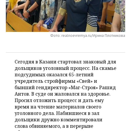
НЕФТЕХИМИЯ
РОЗНИЧНАЯ ТОРГОВЛЯ
НОВОСТИ ТЕХНОЛОГИЙ
МЕРОПРИЯТИЯ
НЕФТЬ
ТРАНСПОРТ
IT
НОВОСТИ МЕРОПРИЯТИЙ
СПОРТ
ОПК
Фото: realnoevremya.ru/Ирина Плотникова
УСЛУГИ
МЕДИА
ВЫЕЗДНАЯ РЕДАКЦИЯ
НОВОСТИ СПОРТА
ОБЩЕСТВО
ЭНЕРГЕТИКА
ТЕЛЕКОММУНИКАЦИИ
БИЗНЕС-БРАНЧИ
ФУТБОЛ
НОВОСТИ ОБЩЕСТВА
ФОТОГАЛЕРЕЯ
Сегодня в Казани стартовал знаковый для
ONLINE-КОНФЕРЕНЦИИ
ХОККЕЙ
ВЛАСТЬ
СЮЖЕТЫ
дольщиков уголовный процесс. На скамье
подсудимых оказался 65-летний
ОТКРЫТАЯ ЛЕКЦИЯ
БАСКЕТБОЛ
ИНФРАСТРУКТУРА
СПРАВОЧНИК
учредитель стройфирмы «Свей» и
бывший гендиректор «Маг-Строя» Рашид
ВОЛЕЙБОЛ
ИСТОРИЯ
СПИСОК ПЕРСОН
ПОЛНАЯ ВЕРСИЯ
Аитов. В суде он жаловался на здоровье.
Просил отложить процесс и дать ему
КИБЕРСПОРТ
КУЛЬТУРА
СПИСОК КОМПАНИЙ
время на чтение материалов своего
уголовного дела. Набившиеся в зал
ФИГУРНОЕ КАТАНИЕ
МЕДИЦИНА
дольщики дружно комментировали
слова обвиняемого, а в перерыве