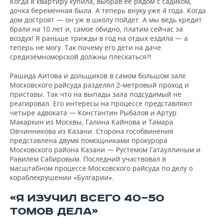
Когда я квартиру купила, выбрав ее рядом с садиком,
дочка беременная была. А теперь внуку уже 4 года. Когда
дом достроят — он уж в школу пойдет. А мы ведь кредит
брали на 10 лет и, самое обидно, платим сейчас за
воздух! Я раньше трижды в год на отдых ездила — а
теперь не могу. Так почему его дети на даче
средиземноморской должны плескаться?!
Рашида Аитова и дольщиков в самом большом зале
Московского райсуда разделял 2-метровый проход и
приставы. Так что на выпады зала подсудимый не
реагировал. Его интересы на процессе представляют
четыре адвоката — Константин Рыбалов и Артур
Макаркин из Москвы, Галина Кайнова и Тамара
Овчинникова из Казани. Сторона гособвинения
представлена двумя помощниками прокурора
Московского района Казани — Рустемом Гатауллиным и
Равилем Сабировым. Последний участвовал в
масштабном процессе Московского райсуда по делу о
кораблекрушении «Булгарии».
«Я ИЗУЧИЛ ВСЕГО 40—50
ТОМОВ ДЕЛА»