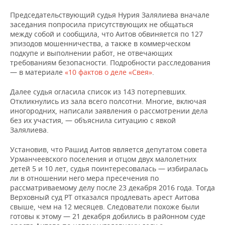
Председательствующий судья Нурия Залялиева вначале
заседания попросила присутствующих не общаться
между собой и сообщила, что Аитов обвиняется по 127
эпизодов мошенничества, а также в коммерческом
подкупе и выполнении работ, не отвечающих
требованиям безопасности. Подробности расследования
— в материале
«10 фактов о деле «Свея»
.
Далее судья огласила список из 143 потерпевших.
Откликнулись из зала всего полсотни. Многие, включая
иногородних, написали заявления о рассмотрении дела
без их участия, — объяснила ситуацию с явкой
Залялиева.
Установив, что Рашид Аитов является депутатом совета
Урманчеевского поселения и отцом двух малолетних
детей 5 и 10 лет, судья поинтересовалась — избиралась
ли в отношении него мера пресечения по
рассматриваемому делу после 23 декабря 2016 года. Тогда
Верховный суд РТ отказался продлевать арест Аитова
свыше, чем на 12 месяцев. Следователи похоже были
готовы к этому — 21 декабря добились в районном суде