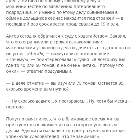
ареста Аитова по новому уголовному делу о
мошенничестве по заявлению потерпевшего
подрядчика. И именно по этому делу обвиняемый в
обмане дольщиков сейчас находится под стражей — в
последний раз срок ареста продлевался до 19 июля.
Аитов сегодня обратился к суду с ходатайством. Заявил,
что его ограничили в сроках ознакомления с
материалами уголовного дела и дочитать его до конца он
не успел. «Чего?», — возмутились потерпевшие.
«Почему?», — поинтересовалась судья. «Я всего изучил
где-то 40 или 50 томов, я не очень читаю… потому что
очки», — ответил подсудимый.
— В деле отметка — вы изучили 75 томов. Остается 95,
сколько времени вам нужно?
— Ну сколько дадите… я постараюсь… Ну, хотя бы месяц—
полтора.
Попутно выяснилось, что в ближайшее время Аитов
приступит к ознакомлению и со вторым уголовным
делом. Адвокаты назвали этот срок разумным и походя
упрекнули следователей, что те занимаясь