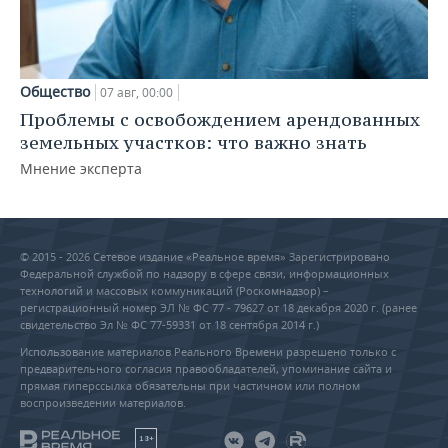
Общество
07 авг, 00:00
Проблемы с освобождением арендованных
земельных участков: что важно знать
Мнение эксперта
© 2015 - 2026 Сетевое издание «Реальное время» Зарегистрировано
Федеральной службой по надзору в сфере связи, информационных
технологий и массовых коммуникаций (Роскомнадзор) –
регистрационный номер ЭЛ № ФС 77 - 79627 от 18 декабря 2020 г. (ранее
свидетельство Эл № ФС 77-59331 от 18 сентября 2014 г.)
Использование материалов Реального Времени разрешено только с
предварительного согласия правообладателей, упоминание сайта и
прямая гиперссылка обязательны при частичном или полном
воспроизведении материалов.
18+