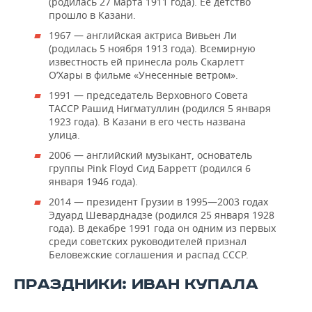
(родилась 27 марта 1911 года). Ее детство
прошло в Казани.
1967 — английская актриса Вивьен Ли
(родилась 5 ноября 1913 года). Всемирную
известность ей принесла роль Скарлетт
О’Хары в фильме «Унесенные ветром».
1991 — председатель Верховного Совета
ТАССР Рашид Нигматуллин (родился 5 января
1923 года). В Казани в его честь названа
улица.
2006 — английский музыкант, основатель
группы Pink Floyd Сид Барретт (родился 6
января 1946 года).
2014 — президент Грузии в 1995—2003 годах
Эдуард Шеварднадзе (родился 25 января 1928
года). В декабре 1991 года он одним из первых
среди советских руководителей признал
Беловежские соглашения и распад СССР.
ПРАЗДНИКИ: ИВАН КУПАЛА