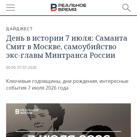
РЕГИОНЫ
ДАЙДЖЕСТ
День в истории 7 июля: Саманта
БАШКОРТОСТАН
НОВОСТИ
Смит в Москве, самоубийство
ТАТАРСТАН
АНАЛИТИКА
экс-главы Минтранса России
УДМУРТИЯ
НОВОСТИ АНАЛИТИКИ
ЭКОНОМИКА
00:00, 07.07.2026
ДЕКЛАРАЦИИ О ДОХОДАХ
НОВОСТИ ЭКОНОМИКИ
ПРОМЫШЛЕННОСТЬ
Ключевые годовщины, дни рождения, интересные
события 7 июля 2026 года
КОРОЛИ ГОСЗАКАЗА ПФО
ФИНАНСЫ
НОВОСТИ
НЕДВИЖИМОСТЬ
ПРОМЫШЛЕННОСТИ
ВУЗЫ ТАТАРСТАНА
БАНКИ
НОВОСТИ НЕДВИЖИМОСТИ
АВТО
АГРОПРОМ
КОМУ ПРИНАДЛЕЖАТ
БЮДЖЕТ
НОВОСТИ АВТО
БИЗНЕС
ТОРГОВЫЕ ЦЕНТРЫ
МАШИНОСТРОЕНИЕ
ТАТАРСТАНА
ИНВЕСТИЦИИ
НОВОСТИ БИЗНЕСА
ТЕХНОЛОГИИ