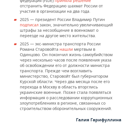
федерация (FIDE)
приняла решение
отстранить Федерацию шахмат России от
участия в организации на два года.
2025 — президент России Владимир Путин
подписал
закон, значительно увеличивающий
штрафы за несообщение в военкомат о
переезде на другое место жительства.
2025 — экс-министра транспорта России
Романа Старовойта
нашли
мертвым в
Одинцово. Он покончил жизнь самоубийством
через несколько часов после появления указа
об освобождении его от должности министра
транспорта. Прежде чем возглавить
министерство, Старовойт был губернатором
Курской области. Через два месяца после его
перехода в Москву в область вторглись
украинские военные. Позже стала появляться
информация о расследовании коррупционных
злоупотреблениях в регионе, связанных со
строительством оборонительных сооружений.
Галия Гарифуллина