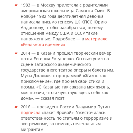
1983 — в Москву прилетела с родителями
американская школьница Саманта Смит. В
ноябре 1982 года десятилетняя девочка
написала письмо генсеку ЦК КПСС Юрию
Андропову, чтобы разобраться, почему
отношения между США и СССР такие
напряженные. Подробнее — в
материале
«Реального времени»
.
2014 — в Казани прошел творческий вечер
поэта Евгения Евтушенко. Он выступил на
сцене Татарского академического
государственного театра оперы и балета им.
Мусы Джалиля с программой «Жизнь как
приключение», где прочел свои стихи и
поэмы. «С Казанью так связана моя жизнь,
моя поэзия, что я чувствую здесь себя как
дома», — сказал поэт.
2016 — президент России Владимир Путин
подписал
«пакет Яровой». Ужесточилась
ответственность по статьям о терроризме и
экстремизме, за помощь нелегальным
мигрантам.