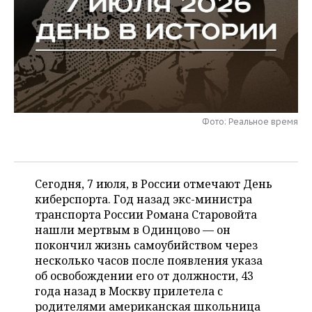
НЕФТЕХИМИЯ
РОЗНИЧНАЯ ТОРГОВЛЯ
НОВОСТИ ТЕХНОЛОГИЙ
МЕРОПРИЯТИЯ
НЕФТЬ
ТРАНСПОРТ
IT
НОВОСТИ МЕРОПРИЯТИЙ
СПОРТ
ОПК
УСЛУГИ
МЕДИА
ВЫЕЗДНАЯ РЕДАКЦИЯ
НОВОСТИ СПОРТА
ОБЩЕСТВО
ЭНЕРГЕТИКА
ТЕЛЕКОММУНИКАЦИИ
БИЗНЕС-БРАНЧИ
ФУТБОЛ
НОВОСТИ ОБЩЕСТВА
ФОТОГАЛЕРЕЯ
Фото: Реальное время
ONLINE-КОНФЕРЕНЦИИ
ХОККЕЙ
ВЛАСТЬ
СЮЖЕТЫ
Сегодня, 7 июля, в России отмечают День
ОТКРЫТАЯ ЛЕКЦИЯ
БАСКЕТБОЛ
ИНФРАСТРУКТУРА
СПРАВОЧНИК
киберспорта. Год назад экс-министра
транспорта России Романа Старовойта
ВОЛЕЙБОЛ
ИСТОРИЯ
СПИСОК ПЕРСОН
ПОЛНАЯ ВЕРСИЯ
нашли мертвым в Одинцово — он
покончил жизнь самоубийством через
КИБЕРСПОРТ
КУЛЬТУРА
СПИСОК КОМПАНИЙ
несколько часов после появления указа
об освобождении его от должности, 43
ФИГУРНОЕ КАТАНИЕ
МЕДИЦИНА
года назад в Москву прилетела с
родителями американская школьница