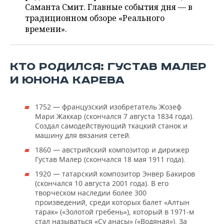
ВОДНЫЕ ВИДЫ СПОРТА
ОБРАЗОВАНИЕ
Саманта Смит. Главные события дня — в
традиционном обзоре «Реального
ХОККЕЙ С МЯЧОМ
ПРОИСШЕСТВИЯ
времени».
КТО РОДИЛСЯ: ГУСТАВ МАЛЕР
И ЮНОНА КАРЕВА
1752 — французский изобретатель Жозеф
Мари Жаккар (скончался 7 августа 1834 года).
Создал самодействующий ткацкий станок и
машину для вязания сетей.
1860 — австрийский композитор и дирижер
Густав Малер (скончался 18 мая 1911 года).
1920 — татарский композитор Энвер Бакиров
(скончался 10 августа 2001 года). В его
творческом наследии более 300
произведений, среди которых балет «Алтын
тарак» («Золотой гребень»), который в 1971-м
стал называться «Су анасы» («Водяная»). За