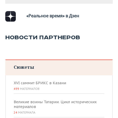
ВОДНЫЕ ВИДЫ СПОРТА
ОБРАЗОВАНИЕ
ХОККЕЙ С МЯЧОМ
ПРОИСШЕСТВИЯ
«Реальное время» в Дзен
НОВОСТИ ПАРТНЕРОВ
Сюжеты
XVI саммит БРИКС в Казани
499
МАТЕРИАЛОВ
Великие воины Татарии. Цикл исторических
материалов
24
МАТЕРИАЛА