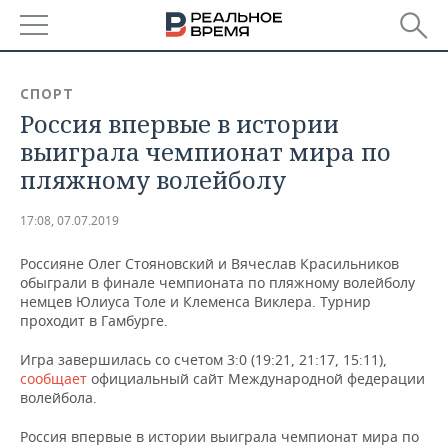
РЕГИОНЫ
СПОРТ
Россия впервые в истории
БАШКОРТОСТАН
НОВОСТИ
выиграла чемпионат мира по
ТАТАРСТАН
АНАЛИТИКА
пляжному волейболу
УДМУРТИЯ
НОВОСТИ АНАЛИТИКИ
ЭКОНОМИКА
17:08, 07.07.2019
ДЕКЛАРАЦИИ О ДОХОДАХ
НОВОСТИ ЭКОНОМИКИ
ПРОМЫШЛЕННОСТЬ
Россияне Олег Стояновский и Вячеслав Красильников
обыграли в финале чемпионата по пляжному волейболу
КОРОЛИ ГОСЗАКАЗА ПФО
ФИНАНСЫ
НОВОСТИ
НЕДВИЖИМОСТЬ
немцев Юлиуса Толе и Клеменса Виклера. Турнир
ПРОМЫШЛЕННОСТИ
проходит в Гамбурге.
ВУЗЫ ТАТАРСТАНА
БАНКИ
НОВОСТИ НЕДВИЖИМОСТИ
АВТО
Игра завершилась со счетом 3:0 (19:21, 21:17, 15:11),
АГРОПРОМ
сообщает
официальный сайт Международной федерации
КОМУ ПРИНАДЛЕЖАТ
БЮДЖЕТ
НОВОСТИ АВТО
БИЗНЕС
волейбола.
ТОРГОВЫЕ ЦЕНТРЫ
МАШИНОСТРОЕНИЕ
ТАТАРСТАНА
Россия впервые в истории выиграла чемпионат мира по
ИНВЕСТИЦИИ
НОВОСТИ БИЗНЕСА
ТЕХНОЛОГИИ