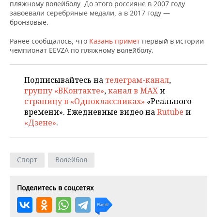
НЕФТЕХИМИЯ
пляжному волейболу. До этого россияне в 2007 году
завоевали серебряные медали, а в 2017 году —
РОЗНИЧНАЯ ТОРГОВЛЯ
НОВОСТИ ТЕХНОЛОГИЙ
МЕРОПРИЯТИЯ
бронзовые.
НЕФТЬ
ТРАНСПОРТ
IT
НОВОСТИ МЕРОПРИЯТИЙ
СПОРТ
Ранее сообщалось, что
Казань примет
первый в истории
ОПК
чемпионат EEVZA по пляжному волейболу.
УСЛУГИ
МЕДИА
ВЫЕЗДНАЯ РЕДАКЦИЯ
НОВОСТИ СПОРТА
ОБЩЕСТВО
ЭНЕРГЕТИКА
Подписывайтесь на
телеграм-канал
,
ТЕЛЕКОММУНИКАЦИИ
БИЗНЕС-БРАНЧИ
ФУТБОЛ
НОВОСТИ ОБЩЕСТВА
ФОТОГАЛЕРЕЯ
группу «ВКонтакте»
,
канал в MAX
и
страницу в «Одноклассниках»
«Реального
ONLINE-КОНФЕРЕНЦИИ
ХОККЕЙ
ВЛАСТЬ
СЮЖЕТЫ
времени». Ежедневные видео на
Rutube
и
«Дзене»
.
ОТКРЫТАЯ ЛЕКЦИЯ
БАСКЕТБОЛ
ИНФРАСТРУКТУРА
СПРАВОЧНИК
ВОЛЕЙБОЛ
ИСТОРИЯ
СПИСОК ПЕРСОН
ПОЛНАЯ ВЕРСИЯ
Спорт
Волейбол
КИБЕРСПОРТ
КУЛЬТУРА
СПИСОК КОМПАНИЙ
Поделитесь в соцсетях
ФИГУРНОЕ КАТАНИЕ
МЕДИЦИНА