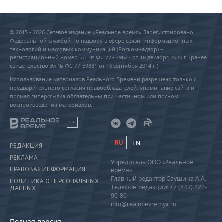
© 2015 - 2026 Сетевое издание «Реальное время» Зарегистрировано
Федеральной службой по надзору в сфере связи, информационных
технологий и массовых коммуникаций (Роскомнадзор) –
регистрационный номер ЭЛ № ФС 77 - 79627 от 18 декабря 2020 г. (ранее
свидетельство Эл № ФС 77-59331 от 18 сентября 2014 г.)
Использование материалов Реального Времени разрешено только с
предварительного согласия правообладателей, упоминание сайта и
прямая гиперссылка обязательны при частичном или полном
воспроизведении материалов.
18+
RU
EN
РЕДАКЦИЯ
РЕКЛАМА
Учредитель ООО «Реальное
ПРАВОВАЯ ИНФОРМАЦИЯ
время»
Главный редактор Саушина А.А.
ПОЛИТИКА О ПЕРСОНАЛЬНЫХ
Телефон редакции: +7 (843) 222-
ДАННЫХ
90-80
info@realnoevremya.ru
Полная версия