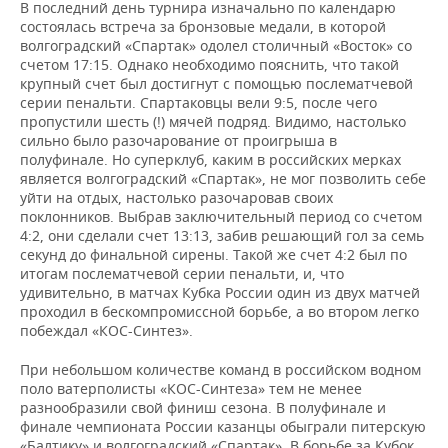
В последний день турнира изначально по календарю
состоялась встреча за бронзовые медали, в которой
волгоградский «Спартак» одолел столичный «Восток» со
счетом 17:15. Однако необходимо пояснить, что такой
крупный счет был достигнут с помощью послематчевой
серии пенальти. Спартаковцы вели 9:5, после чего
пропустили шесть (!) мячей подряд. Видимо, настолько
сильно было разочарование от проигрыша в
полуфинале. Но суперклуб, каким в российских мерках
является волгоградский «Спартак», не мог позволить себе
уйти на отдых, настолько разочаровав своих
поклонников. Выбрав заключительный период со счетом
4:2, они сделали счет 13:13, забив решающий гол за семь
секунд до финальной сирены. Такой же счет 4:2 был по
итогам послематчевой серии пенальти, и, что
удивительно, в матчах Кубка России один из двух матчей
проходил в бескомпромиссной борьбе, а во втором легко
побеждал «КОС-Синтез».
При небольшом количестве команд в российском водном
поло ватерполисты «КОС-Синтеза» тем не менее
разнообразили свой финиш сезона. В полуфинале и
финале чемпионата России казанцы обыграли питерскую
«Балтику» и волгоградский «Спартак». В борьбе за Кубок