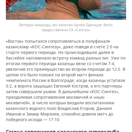
Ветеран команды, экс-капитан Артем Одинцов.
предоставлено СК «Синтез»
«Восток» попытался сопротивляться в полуфинале
казанскому «КОС-Синтезу», даже поведя в счете 2:0 на
старте первого периода. Но происходившее далее в
бассейне напоминало встречу команд разных лиг. Уже по
итогам первого периода казанцы вели со счетом 7:4,
увеличив это преимущество во втором периоде до 12:5. В
целом это было похоже на второй матч финала
чемпионата России в Волгограде, когда казанцы уступали
0:2, а ворота защищал Евгений Костров, а его партнеры
затем совершили рывок. В дальнейшем «КОС-Синтез»,
преодолевая сопротивление москвичей и «нью-
москвичей», в число которых входили воспитанники
казанского водного поло Владислав Егоров, Даниил
Иванов и Замир Мирзиев, спокойно довели матч до
победного исхода — 17:10.
Смена соперников казанского суперклуба