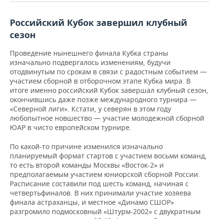
ВОДНЫЕ ВИДЫ СПОРТА
ОБРАЗОВАНИЕ
Российский Кубок завершил клубный
ХОККЕЙ С МЯЧОМ
ПРОИСШЕСТВИЯ
сезон
Проведение нынешнего финала Кубка страны
изначально подвергалось изменениям, будучи
отодвинутым по срокам в связи с радостным событием —
участием сборной в отборочном этапе Кубка мира. В
итоге именно российский Кубок завершал клубный сезон,
окончившись даже позже международного турнира —
«Северной лиги». Кстати, у северян в этом году
любопытное новшество — участие молодежной сборной
ЮАР в чисто европейском турнире.
По какой-то причине изменился изначально
планируемый формат стартов с участием восьми команд,
то есть второй команды Москвы «Восток-2» и
предполагаемым участием юниорской сборной России.
Расписание составили под шесть команд, начиная с
четвертьфиналов. В них принимали участие хозяева
финала астраханцы, и местное «Динамо СШОР»
разгромило подмосковный «Штурм-2002» с двукратным