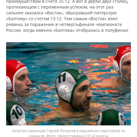
преимуществом в счете 25:12. А вот в дерби двух столиц,
протекающем с переменным успехом, на этот раз
сильнее оказался «Восток», обыгравший питерскую
«Балтику» со счетом 13:12. Тем самым «Восток» взял
реванш за поражение в четвертьфинале чемпионата
России, когда именно «Балтика» отобралась в полуфинал.
Капитан казанцев Сергей Лисунов в окружении партнеров по
команде.
предоставлено СК «Синтез»