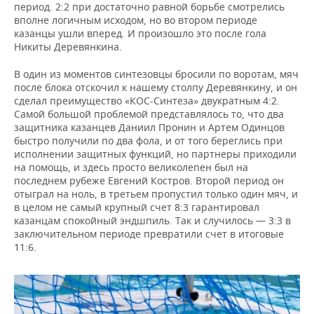
период. 2:2 при достаточно равной борьбе смотрелись
вполне логичным исходом, но во втором периоде
казанцы ушли вперед. И произошло это после гола
Никиты Деревянкина.
В один из моментов синтезовцы бросили по воротам, мяч
после блока отскочил к нашему столпу Деревянкину, и он
сделал преимущество «КОС-Синтеза» двукратным 4:2.
Самой большой проблемой представлялось то, что два
защитника казанцев Даниил Пронин и Артем Одинцов
быстро получили по два фола, и от того береглись при
исполнении защитных функций, но партнеры приходили
на помощь, и здесь просто великолепен был на
последнем рубеже Евгений Костров. Второй период он
отыграл на ноль, в третьем пропустил только один мяч, и
в целом не самый крупный счет 8:3 гарантировал
казанцам спокойный эндшпиль. Так и случилось — 3:3 в
заключительном периоде превратили счет в итоговые
11:6.