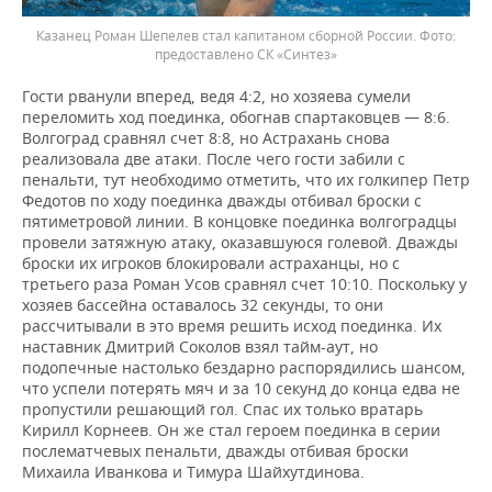
Казанец Роман Шепелев стал капитаном сборной России.
предоставлено СК «Синтез»
Гости рванули вперед, ведя 4:2, но хозяева сумели
переломить ход поединка, обогнав спартаковцев — 8:6.
Волгоград сравнял счет 8:8, но Астрахань снова
реализовала две атаки. После чего гости забили с
пенальти, тут необходимо отметить, что их голкипер Петр
Федотов по ходу поединка дважды отбивал броски с
пятиметровой линии. В концовке поединка волгоградцы
провели затяжную атаку, оказавшуюся голевой. Дважды
броски их игроков блокировали астраханцы, но с
третьего раза Роман Усов сравнял счет 10:10. Поскольку у
хозяев бассейна оставалось 32 секунды, то они
рассчитывали в это время решить исход поединка. Их
наставник Дмитрий Соколов взял тайм-аут, но
подопечные настолько бездарно распорядились шансом,
что успели потерять мяч и за 10 секунд до конца едва не
пропустили решающий гол. Спас их только вратарь
Кирилл Корнеев. Он же стал героем поединка в серии
послематчевых пенальти, дважды отбивая броски
Михаила Иванкова и Тимура Шайхутдинова.