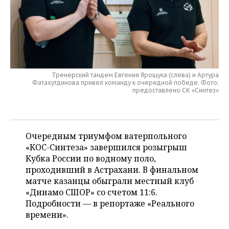
НЕФТЕХИМИЯ
РОЗНИЧНАЯ ТОРГОВЛЯ
НОВОСТИ ТЕХНОЛОГИЙ
МЕРОПРИЯТИЯ
НЕФТЬ
ТРАНСПОРТ
IT
НОВОСТИ МЕРОПРИЯТИЙ
СПОРТ
ОПК
УСЛУГИ
МЕДИА
ВЫЕЗДНАЯ РЕДАКЦИЯ
НОВОСТИ СПОРТА
ОБЩЕСТВО
ЭНЕРГЕТИКА
Тренерский тандем Евгения Ярощука (слева) и Артура
Фатахутдинова привел команду к очередной победе. Фото:
ТЕЛЕКОММУНИКАЦИИ
БИЗНЕС-БРАНЧИ
ФУТБОЛ
НОВОСТИ ОБЩЕСТВА
ФОТОГАЛЕРЕЯ
предоставлено СК «Синтез»
ONLINE-КОНФЕРЕНЦИИ
ХОККЕЙ
ВЛАСТЬ
СЮЖЕТЫ
Очередным триумфом ватерпольного
ОТКРЫТАЯ ЛЕКЦИЯ
БАСКЕТБОЛ
ИНФРАСТРУКТУРА
СПРАВОЧНИК
«КОС-Синтеза» завершился розыгрыш
Кубка России по водному поло,
ВОЛЕЙБОЛ
ИСТОРИЯ
СПИСОК ПЕРСОН
ПОЛНАЯ ВЕРСИЯ
проходивший в Астрахани. В финальном
матче казанцы обыграли местный клуб
КИБЕРСПОРТ
КУЛЬТУРА
СПИСОК КОМПАНИЙ
«Динамо СШОР» со счетом 11:6.
Подробности — в репортаже «Реального
ФИГУРНОЕ КАТАНИЕ
МЕДИЦИНА
времени».