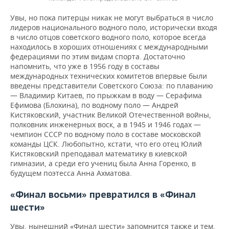
Увы, но пока питерцы никак не могут выбраться в число
лидеров национального водного поло, исторически входя
в число отцов советского водного поло, которое всегда
находилось в хороших отношениях с международными
федерациями по этим видам спорта. Достаточно
напомнить, что уже в 1956 году в составы
международных технических комитетов впервые были
введены представители Советского Союза: по плаванию
— Владимир Китаев, по прыжкам в воду — Серафима
Ефимова (Блохина), по водному поло — Андрей
Кистяковский, участник Великой Отечественной войны,
полковник инженерных воск, а в 1945 и 1946 годах —
чемпион СССР по водному поло в составе московской
команды ЦСК. Любопытно, кстати, что его отец Юлий
Кистяковский преподавал математику в киевской
гимназии, а среди его учениц была Анна Горенко, в
будущем поэтесса Анна Ахматова.
«Финал восьми» превратился в «Финал
шести»
Увы, нынешний «Финал шести» запомнится также и тем,