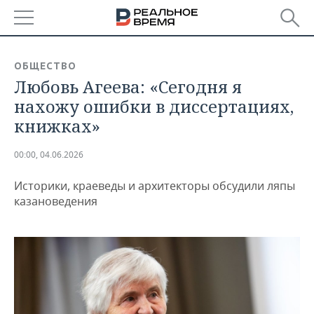
РЕГИОНЫ
ОБЩЕСТВО
Любовь Агеева: «Сегодня я
БАШКОРТОСТАН
НОВОСТИ
нахожу ошибки в диссертациях,
ТАТАРСТАН
АНАЛИТИКА
книжках»
УДМУРТИЯ
НОВОСТИ АНАЛИТИКИ
ЭКОНОМИКА
00:00, 04.06.2026
ДЕКЛАРАЦИИ О ДОХОДАХ
НОВОСТИ ЭКОНОМИКИ
ПРОМЫШЛЕННОСТЬ
Историки, краеведы и архитекторы обсудили ляпы
казановедения
КОРОЛИ ГОСЗАКАЗА ПФО
ФИНАНСЫ
НОВОСТИ
НЕДВИЖИМОСТЬ
ПРОМЫШЛЕННОСТИ
ВУЗЫ ТАТАРСТАНА
БАНКИ
НОВОСТИ НЕДВИЖИМОСТИ
АВТО
АГРОПРОМ
КОМУ ПРИНАДЛЕЖАТ
БЮДЖЕТ
НОВОСТИ АВТО
БИЗНЕС
ТОРГОВЫЕ ЦЕНТРЫ
МАШИНОСТРОЕНИЕ
ТАТАРСТАНА
ИНВЕСТИЦИИ
НОВОСТИ БИЗНЕСА
ТЕХНОЛОГИИ