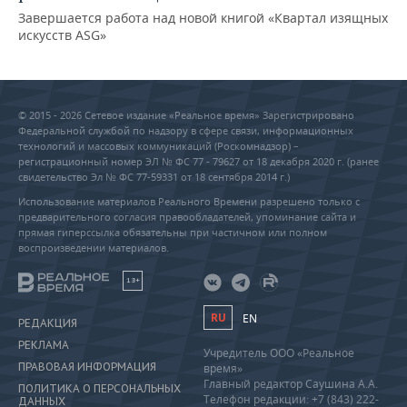
Завершается работа над новой книгой «Квартал изящных
искусств ASG»
© 2015 - 2026 Сетевое издание «Реальное время» Зарегистрировано
Федеральной службой по надзору в сфере связи, информационных
технологий и массовых коммуникаций (Роскомнадзор) –
регистрационный номер ЭЛ № ФС 77 - 79627 от 18 декабря 2020 г. (ранее
свидетельство Эл № ФС 77-59331 от 18 сентября 2014 г.)
Использование материалов Реального Времени разрешено только с
предварительного согласия правообладателей, упоминание сайта и
прямая гиперссылка обязательны при частичном или полном
воспроизведении материалов.
18+
RU
EN
РЕДАКЦИЯ
РЕКЛАМА
Учредитель ООО «Реальное
ПРАВОВАЯ ИНФОРМАЦИЯ
время»
Главный редактор Саушина А.А.
ПОЛИТИКА О ПЕРСОНАЛЬНЫХ
Телефон редакции: +7 (843) 222-
ДАННЫХ