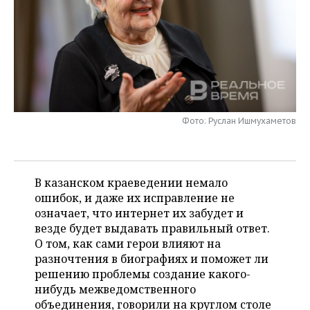
НЕФТЕХИМИЯ
РОЗНИЧНАЯ ТОРГОВЛЯ
НОВОСТИ ТЕХНОЛОГИЙ
МЕРОПРИЯТИЯ
НЕФТЬ
ТРАНСПОРТ
IT
НОВОСТИ МЕРОПРИЯТИЙ
СПОРТ
ОПК
УСЛУГИ
МЕДИА
ВЫЕЗДНАЯ РЕДАКЦИЯ
НОВОСТИ СПОРТА
ОБЩЕСТВО
ЭНЕРГЕТИКА
ТЕЛЕКОММУНИКАЦИИ
БИЗНЕС-БРАНЧИ
ФУТБОЛ
НОВОСТИ ОБЩЕСТВА
ФОТОГАЛЕРЕЯ
Фото: Руслан Ишмухаметов
ONLINE-КОНФЕРЕНЦИИ
ХОККЕЙ
ВЛАСТЬ
СЮЖЕТЫ
В казанском краеведении немало
ОТКРЫТАЯ ЛЕКЦИЯ
БАСКЕТБОЛ
ИНФРАСТРУКТУРА
СПРАВОЧНИК
ошибок, и даже их исправление не
означает, что интернет их забудет и
ВОЛЕЙБОЛ
ИСТОРИЯ
СПИСОК ПЕРСОН
ПОЛНАЯ ВЕРСИЯ
везде будет выдавать правильный ответ.
О том, как сами герои влияют на
КИБЕРСПОРТ
КУЛЬТУРА
СПИСОК КОМПАНИЙ
разночтения в биографиях и поможет ли
решению проблемы создание какого-
ФИГУРНОЕ КАТАНИЕ
МЕДИЦИНА
нибудь межведомственного
объединения, говорили на круглом столе