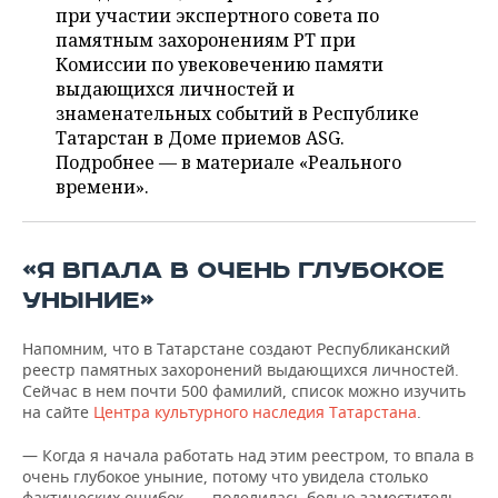
ВОДНЫЕ ВИДЫ СПОРТА
ОБРАЗОВАНИЕ
при участии экспертного совета по
памятным захоронениям РТ при
ХОККЕЙ С МЯЧОМ
ПРОИСШЕСТВИЯ
Комиссии по увековечению памяти
выдающихся личностей и
знаменательных событий в Республике
Татарстан в Доме приемов ASG.
Подробнее — в материале «Реального
времени».
«Я ВПАЛА В ОЧЕНЬ ГЛУБОКОЕ
УНЫНИЕ»
Напомним, что в Татарстане создают Республиканский
реестр памятных захоронений выдающихся личностей.
Сейчас в нем почти 500 фамилий, список можно изучить
на сайте
Центра культурного наследия Татарстана
.
— Когда я начала работать над этим реестром, то впала в
очень глубокое уныние, потому что увидела столько
фактических ошибок, — поделилась болью заместитель