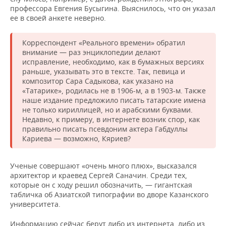
профессора Евгения Бусыгина. Выяснилось, что он указал
ее в своей анкете неверно.
Корреспондент «Реального времени» обратил
внимание — раз энциклопедии делают
исправление, необходимо, как в бумажных версиях
раньше, указывать это в тексте. Так, певица и
композитор Сара Садыкова, как указано на
«Татарике», родилась не в 1906-м, а в 1903-м. Также
наше издание предложило писать татарские имена
не только кириллицей, но и арабскими буквами.
Недавно, к примеру, в интернете возник спор, как
правильно писать псевдоним актера Габдуллы
Кариева — возможно, Кяриев?
Ученые совершают «очень много плюх», высказался
архитектор и краевед Сергей Саначин. Среди тех,
которые он с ходу решил обозначить, — гигантская
табличка об Азиатской типографии во дворе Казанского
университета.
Информацию сейчас берут либо из интернета, либо из