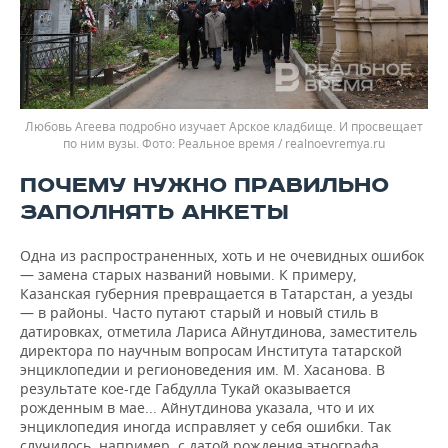
Любовь Агеева подробно изучает Арское кладбище. И просвещает
по ним вузы.
Реальное время / realnoevremya.ru
ПОЧЕМУ НУЖНО ПРАВИЛЬНО
ЗАПОЛНЯТЬ АНКЕТЫ
Одна из распространенных, хоть и не очевидных ошибок
— замена старых названий новыми. К примеру,
Казанская губерния превращается в Татарстан, а уезды
— в районы. Часто путают старый и новый стиль в
датировках, отметила Лариса Айнутдинова, заместитель
директора по научным вопросам Института татарской
энциклопедии и регионоведения им. М. Хасанова. В
результате кое-где Габдулла Тукай оказывается
рожденным в мае... Айнутдинова указала, что и их
энциклопедия иногда исправляет у себя ошибки. Так
случилось, например, с датой рождения этнографа,