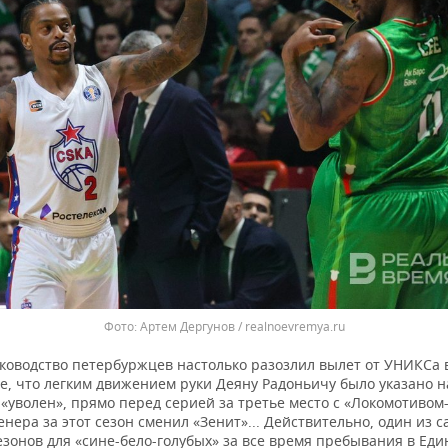
Артем Дергунов / realnoevremya.ru
ководство петербуржцев настолько разозлил вылет от УНИКСа 
е, что легким движением руки Деяну Радоньичу было указано н
«уволен», прямо перед серией за третье место с «Локомотивом
нера за этот сезон сменил «Зенит»... Действительно, один из 
зонов для «сине-бело-голубых» за все время пребывания в Еди