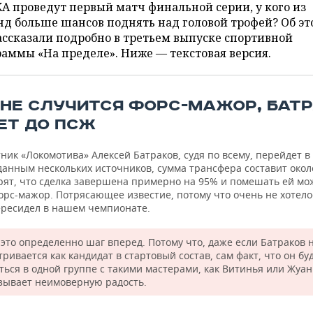
А проведут первый матч финальной серии, у кого из
д больше шансов поднять над головой трофей? Об эт
ссказали подробно в третьем выпуске спортивной
аммы «На пределе». Ниже — текстовая версия.
 НЕ СЛУЧИТСЯ ФОРС-МАЖОР, БАТ
ЕТ ДО ПСЖ
ик «Локомотива» Алексей Батраков, судя по всему, перейдет в
данным нескольких источников, сумма трансфера составит окол
орят, что сделка завершена примерно на 95% и помешать ей мо
орс-мажор. Потрясающее известие, потому что очень не хотело
ересидел в нашем чемпионате.
это определенно шаг вперед. Потому что, даже если Батраков 
ривается как кандидат в стартовый состав, сам факт, что он бу
ться в одной группе с такими мастерами, как Витинья или Жуа
зывает неимоверную радость.