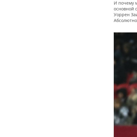
И почему м
основной с
Уоррен Заи
Абсолютно