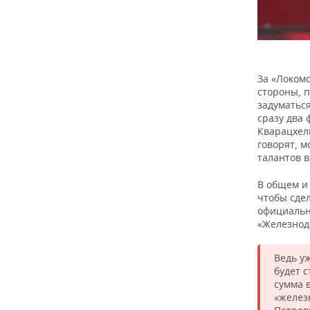
За «Локомо
стороны, п
задуматься
сразу два
Кварацхели
говорят, м
талантов 
В общем и 
чтобы сде
официальн
«Железнод
Ведь уж
будет с
сумма 
«желез