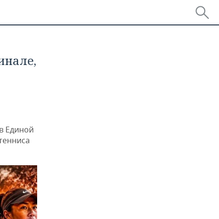
инале,
 в Единой
тенниса