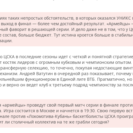
иях таких непростых обстоятельств, в которых оказался УНИКС 
, выход в финал — более чем достойный результат. «Армейцы»
ный фаворит в решающей серии. И дело даже не в том, что у 
е состав, больше бюджет. Тут истина кроется больше в стабиль
зации.
о ЦСКА в последние сезоны идет с четкой и понятной стратегие
т костяк лидеров с огромным кубковым и чемпионским опытом.
трансферную селекцию, то точечно, покупая недостающие винт
еханизм. Андрей Ватутин в очередной раз показывает, почему
сильнейшим функционером в Единой лиге ВТБ. Прагматично, но
 и верно он ведет клуб к третьему подряд чемпионству за пос
я «армейцы» проведут свой первый матч серии в финале проти
. Игра состоится в Москве и начнется в 19:30. Свою первую вст
нале против «Локомотива-Кубань» баскетболисты ЦСКА проигр
ит ли столичный коллектив на те же грабли сегодня?