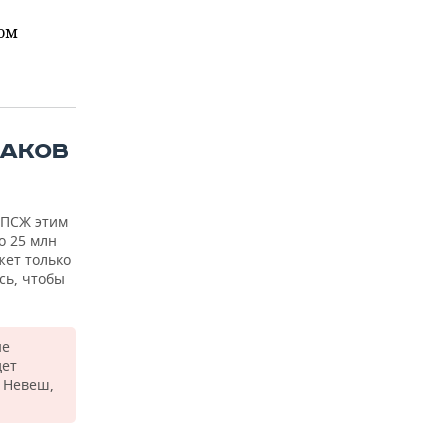
ом
РАКОВ
 ПСЖ этим
о 25 млн
жет только
сь, чтобы
не
дет
н Невеш,