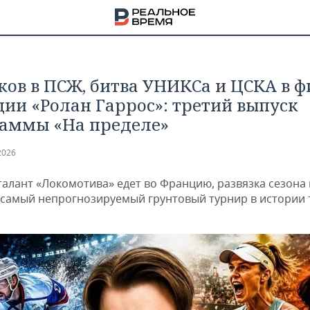
ков в ПСЖ, битва УНИКСа и ЦСКА в ф
ции «Ролан Гаррос»: третий выпуск
аммы «На пределе»
2026
талант «Локомотива» едет во Францию, развязка сезона
, самый непрогнозируемый грунтовый турнир в истории 
НА