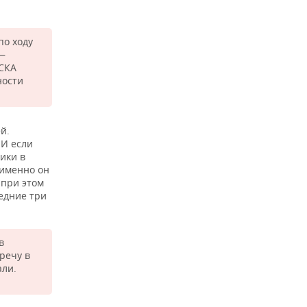
по ходу
 —
ЦСКА
ности
й.
 И если
ики в
 именно он
 при этом
ледние три
в
речу в
али.