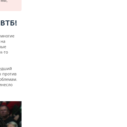
 мы,
ВТБ!
емногие
 на
ные
к-то
шедший
ы против
облемам.
инесло