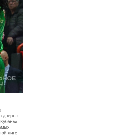
в
а дверь с
-Кубань».
самых
ной лиге