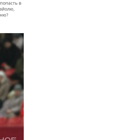
 попасть в
Майолю,
вню?