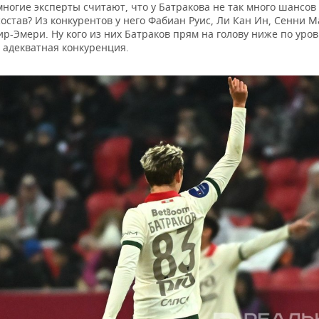
ногие эксперты считают, что у Батракова не так много шансов
остав? Из конкурентов у него Фабиан Руис, Ли Кан Ин, Сенни 
р-Эмери. Ну кого из них Батраков прям на голову ниже по уро
 адекватная конкуренция.