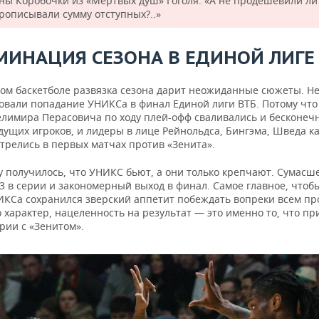
ны Коробочки из «Мертвых душ» Гоголя: «А не продешевили ли
прописывали сумму отступных?..»
МИНАЦИЯ СЕЗОНА В ЕДИНОЙ ЛИГЕ 
ком баскетболе развязка сезона дарит неожиданные сюжеты. Н
овали попадание УНИКСа в финал Единой лиги ВТБ. Потому что
елимира Перасовича по ходу плей-офф сваливались и бесконеч
ущих игроков, и лидеры в лице Рейнольдса, Бингэма, Шведа ка
трелись в первых матчах против «Зенита».
гу получилось, что УНИКС бьют, а они только крепчают. Сумас
-3 в серии и закономерный выход в финал. Самое главное, чтоб
ИКСа сохранился зверский аппетит побеждать вопреки всем пр
 характер, нацеленность на результат — это именно то, что пр
рии с «Зенитом».