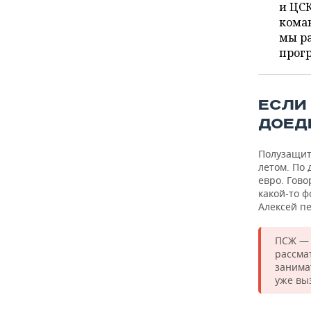
ВОДНЫЕ ВИДЫ СПОРТА
ОБРАЗОВАНИЕ
и ЦСК
коман
ХОККЕЙ С МЯЧОМ
ПРОИСШЕСТВИЯ
мы ра
прогр
ЕСЛИ
ДОЕД
Полузащитн
летом. По 
евро. Гов
какой-то ф
Алексей п
ПСЖ — 
рассмат
занима
уже вы