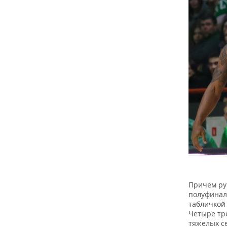
Причем ру
полуфинал
табличкой 
Четыре тре
тяжелых се