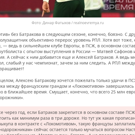
Динар Фатыхов / realnoevremya.ru
тив» без Батракова в следующем сезоне, конечно, боязно. С др
олузащитник объективно перерос уровень РПЛ. Хотя вот тоже, 
, — ведь в сильнейшем клубе Европы, в ПСЖ, в основном соста
 футболиста с опытом выступления в России — Матвей Сафонов 
я. А сейчас к ним добавится еще и Алексей Батраков. А ведь м
ол, слабый у нас чемпионат, зачем за ним следить. А РПЛ между
взращивает!
целом, Алексею Батракову хочется пожелать только удачи в ПС
лка между французским грандом и «Локомотивом» завершилась
о в ближайшее время. Смущает, конечно, что всего 25 млн евр
орожники».
е через год, если Батраков закрепится в основном составе ПСЖ
тоить как минимум раза в три дороже. Но тут уж какая прописа
выкупа в контракте с «Локомотивом», такую французы заплатили
нодорожникам» сейчас остается только мучаться вопросом Нас