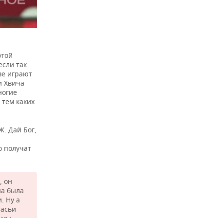
угой
если так
ве играют
и Хвича
ногие
 тем каких
Ж. Дай Бог,
о получат
, он
на была
. Ну а
тасьи