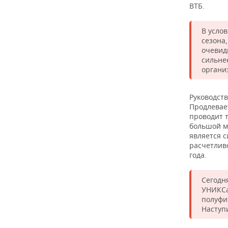
ВТБ.
В услов
сезона
очевид
сильне
органи
Руководств
Продлевае
проводит 
большой м
является 
расчетливо
года.
Сегодн
УНИКСа
полуфи
Наступ