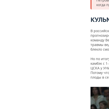
Петров
когда 
КУЛЬ
В российс
прогнозир
команду В
травмы вед
блекло смо
Но по ито
камбэк с 1
ЦСКА у УН
Потому что
плоды в се