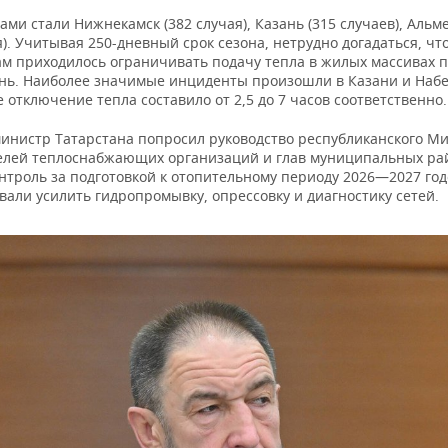
ми стали Нижнекамск (382 случая), Казань (315 случаев), Альм
я). Учитывая 250-дневный срок сезона, нетрудно догадаться, чт
ам приходилось ограничивать подачу тепла в жилых массивах 
нь. Наиболее значимые инциденты произошли в Казани и Наб
е отключение тепла составило от 2,5 до 7 часов соответственно.
инистр Татарстана попросил руководство республиканского Ми
елей теплоснабжающих организаций и глав муниципальных ра
нтроль за подготовкой к отопительному периоду 2026—2027 год
али усилить гидропромывку, опрессовку и диагностику сетей.