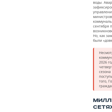
воды. Ава
зафиксиро
управлени
министров
коммуналь
сентября п
возникнов
Но, как за
были «дов
Несмот
коммун
2026 го
четвер
сезона
поступ
того, 
гражда
МИЛЛ
СЕТЯ