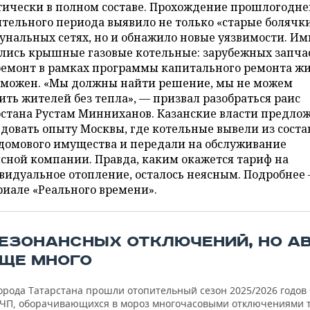
тически в полном составе. Прохождение прошлогодне
тельного периода выявило не только «старые болячки
нальных сетях, но и обнажило новые уязвимости. Им
ались крышные газовые котельные: зарубежных запча
ремонт в рамках программы капитального ремонта ж
зможен. «Мы должны найти решение, мы не можем
ить жителей без тепла», — призвал разобраться раис
рстана Рустам Минниханов. Казанские власти предло
довать опыту Москвы, где котельные вывели из соста
домового имущества и передали на обслуживание
сной компании. Правда, каким окажется тариф на
идуальное отопление, осталось неясным. Подробнее 
иале «Реального времени».
РЕЗОНАНСНЫХ ОТКЛЮЧЕНИЙ, НО А
ЕЩЕ МНОГО
орода Татарстана прошли отопительный сезон 2025/2026 годов 
ЧП, оборачивающихся в мороз многочасовыми отключениями т