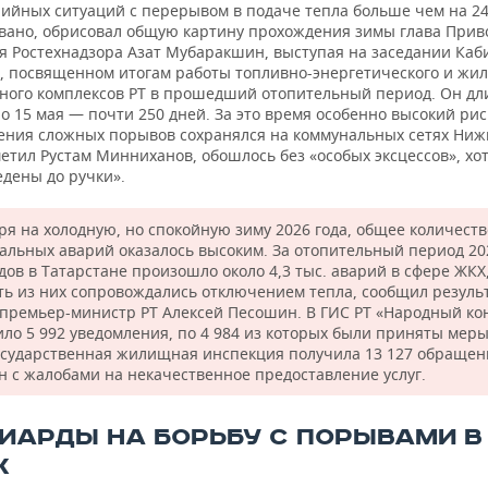
рийных ситуаций с перерывом в подаче тепла больше чем на 24
вано, обрисовал общую картину прохождения зимы глава Прив
я Ростехнадзора Азат Мубаракшин, выступая на заседании Каб
, посвященном итогам работы топливно-энергетического и жи
ного комплексов РТ в прошедший отопительный период. Он дли
о 15 мая — почти 250 дней. За это время особенно высокий рис
ения сложных порывов сохранялся на коммунальных сетях Ниж
метил Рустам Минниханов, обошлось без «особых эксцессов», хот
едены до ручки».
ря на холодную, но спокойную зиму 2026 года, общее количеств
альных аварий оказалось высоким. За отопительный период 2
дов в Татарстане произошло около 4,3 тыс. аварий в сфере ЖКХ
ть из них сопровождались отключением тепла, сообщил резуль
 премьер-министр РТ Алексей Песошин. В ГИС РТ «Народный ко
ило 5 992 уведомления, по 4 984 из которых были приняты меры
Государственная жилищная инспекция получила 13 127 обраще
н с жалобами на некачественное предоставление услуг.
ИАРДЫ НА БОРЬБУ С ПОРЫВАМИ В
Х