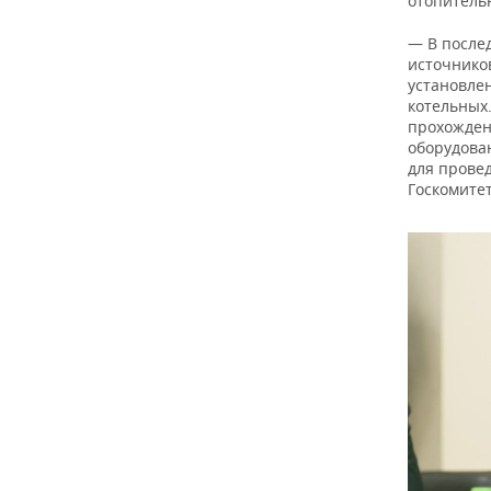
отопитель
— В после
источнико
установле
котельных
прохожден
оборудован
для прове
Госкомите