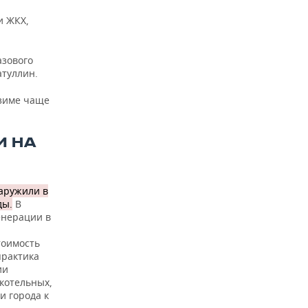
и ЖКХ,
азового
атуллин.
 зиме чаще
И НА
наружили в
ды.
В
енерации в
тоимость
практика
ии
котельных,
и города к