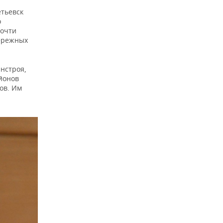
етьевск
о
почти
ережных
нстроя,
йонов
ов. Им