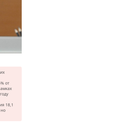
них
6% от
рамках
году
я 18,1
 но