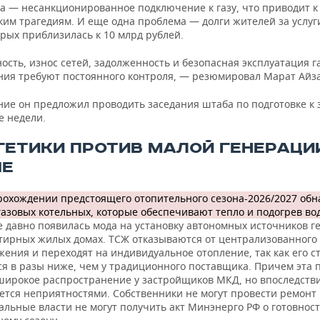
да — несанкционированное подключение к газу, что приводит к
ким трагедиям. И еще одна проблема — долги жителей за услуг
рых приблизилась к 10 млрд рублей.
сть, износ сетей, задолженность и безопасная эксплуатация г
ния требуют постоянного контроля, — резюмировал Марат Айз
ние он предложил проводить заседания штаба по подготовке к
е недели.
ГЕТИКИ ПРОТИВ МАЛОЙ ГЕНЕРАЦИ
Е
прохождении предстоящего отопительного сезона-2026/2027 об
азовых котельных, которые обеспечивают тепло и подогрев во
е давно появилась мода на установку автономных источников г
тирных жилых домах. ТСЖ отказываются от централизованного
ения и переходят на индивидуальное отопление, так как его с
ся в разы ниже, чем у традиционного поставщика. Причем эта 
широкое распространение у застройщиков МКД, но впоследств
ется неприятностями. Собственники не могут провести ремонт 
льные власти не могут получить акт Минэнерго РФ о готовност