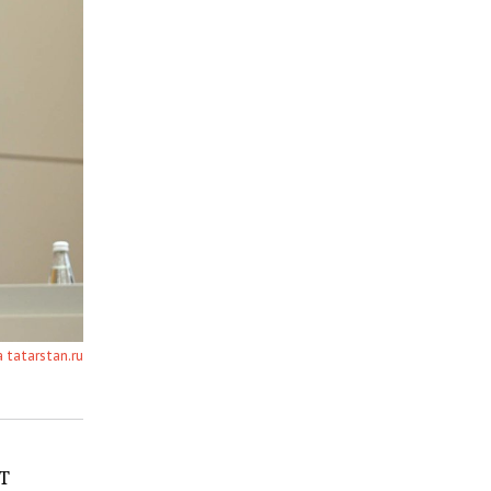
а tatarstan.ru
Т