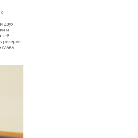
их
и двух
ки и
стей
ть резервы
 глава