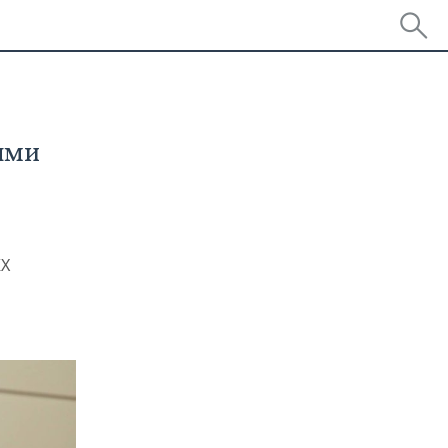
ыми
КХ