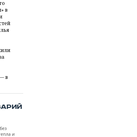
го
» в
и
стей
илья
жили
ва
— в
ВАРИЙ
без
епла и