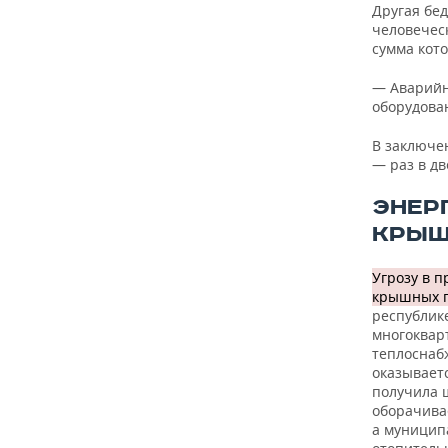
Другая бе
человечес
сумма кото
— Аварийно
оборудова
В заключе
— раз в дв
ЭНЕР
КРЫШ
Угрозу в 
крышных г
республик
многоквар
теплоснабж
оказывает
получила 
оборачива
а муниципа