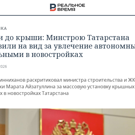
ИКА
 до крыши: Минстрою Татарстана
вили на вид за увлечение автономн
ьными в новостройках
2026
инниханов раскритиковал министра строительства и Ж
ки Марата Айзатуллина за массовую установку крышных
х в новостройках Татарстана
НА