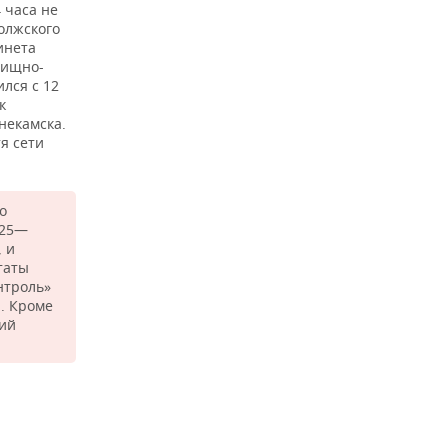
 часа не
олжского
инета
лищно-
лся с 12
к
некамска.
я сети
о
025—
, и
таты
нтроль»
. Кроме
ний