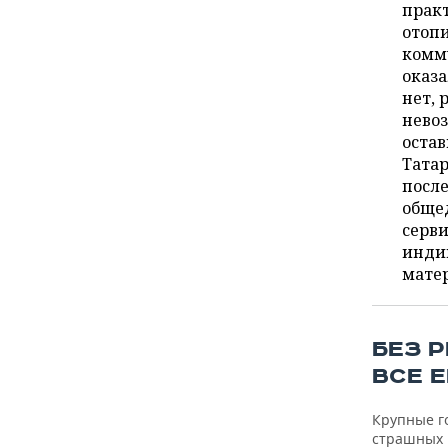
ВОДНЫЕ ВИДЫ СПОРТА
ОБРАЗОВАНИЕ
прак
отопи
ХОККЕЙ С МЯЧОМ
ПРОИСШЕСТВИЯ
комму
оказ
нет, 
нево
остав
Тата
после
обще
серви
индив
матер
БЕЗ 
ВСЕ 
Крупные г
страшных 