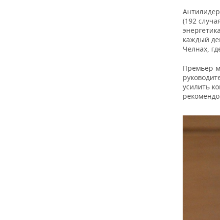
Антилидера
(192 случа
энергетик
каждый де
Челнах, гд
Премьер-м
руководит
усилить ко
рекомендов