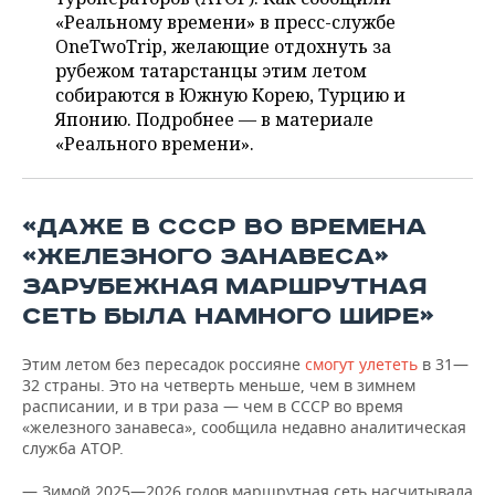
ВОДНЫЕ ВИДЫ СПОРТА
ОБРАЗОВАНИЕ
«Реальному времени» в пресс-службе
OneTwoTrip, желающие отдохнуть за
ХОККЕЙ С МЯЧОМ
ПРОИСШЕСТВИЯ
рубежом татарстанцы этим летом
собираются в Южную Корею, Турцию и
Японию. Подробнее — в материале
«Реального времени».
«ДАЖЕ В СССР ВО ВРЕМЕНА
«ЖЕЛЕЗНОГО ЗАНАВЕСА»
ЗАРУБЕЖНАЯ МАРШРУТНАЯ
СЕТЬ БЫЛА НАМНОГО ШИРЕ»
Этим летом без пересадок россияне
смогут улететь
в 31—
32 страны. Это на четверть меньше, чем в зимнем
расписании, и в три раза — чем в СССР во время
«железного занавеса», сообщила недавно аналитическая
служба АТОР.
— Зимой 2025—2026 годов маршрутная сеть насчитывала