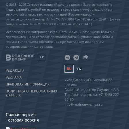
© 2015 - 2026 Сетевое издание «Реальное время» Зарегистрировано
Федеральной службой по надзору в сфере связи, информационных
технологий и массовых коммуникаций (Роскомнадзор) –
регистрационный номер ЭЛ № ФС 77 - 79627 от 18 декабря 2020 г. (ранее
свидетельство Эл № ФС 77-59331 от 18 сентября 2014 г.)
Использование материалов Реального Времени разрешено только с
предварительного согласия правообладателей, упоминание сайта и
прямая гиперссылка обязательны при частичном или полном
воспроизведении материалов.
18+
RU
EN
РЕДАКЦИЯ
РЕКЛАМА
Учредитель ООО «Реальное
ПРАВОВАЯ ИНФОРМАЦИЯ
время»
Главный редактор Саушина А.А.
ПОЛИТИКА О ПЕРСОНАЛЬНЫХ
Телефон редакции: +7 (843) 222-
ДАННЫХ
90-80
info@realnoevremya.ru
Полная версия
Тестовая версия