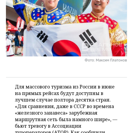
НЕФТЕХИМИЯ
РОЗНИЧНАЯ ТОРГОВЛЯ
НОВОСТИ ТЕХНОЛОГИЙ
МЕРОПРИЯТИЯ
НЕФТЬ
ТРАНСПОРТ
IT
НОВОСТИ МЕРОПРИЯТИЙ
СПОРТ
ОПК
УСЛУГИ
МЕДИА
ВЫЕЗДНАЯ РЕДАКЦИЯ
НОВОСТИ СПОРТА
ОБЩЕСТВО
ЭНЕРГЕТИКА
ТЕЛЕКОММУНИКАЦИИ
БИЗНЕС-БРАНЧИ
ФУТБОЛ
НОВОСТИ ОБЩЕСТВА
ФОТОГАЛЕРЕЯ
Фото: Максим Платонов
ONLINE-КОНФЕРЕНЦИИ
ХОККЕЙ
ВЛАСТЬ
СЮЖЕТЫ
ОТКРЫТАЯ ЛЕКЦИЯ
БАСКЕТБОЛ
ИНФРАСТРУКТУРА
СПРАВОЧНИК
Для массового туризма из России в июне
ВОЛЕЙБОЛ
ИСТОРИЯ
СПИСОК ПЕРСОН
на прямых рейсах будут доступны в
ПОЛНАЯ ВЕРСИЯ
лучшем случае полтора десятка стран.
«Для сравнения, даже в СССР во времена
КИБЕРСПОРТ
КУЛЬТУРА
СПИСОК КОМПАНИЙ
«железного занавеса» зарубежная
маршрутная сеть была намного шире», —
ФИГУРНОЕ КАТАНИЕ
МЕДИЦИНА
бьют тревогу в Ассоциации
туроператоров (АТОР). Как сообщили