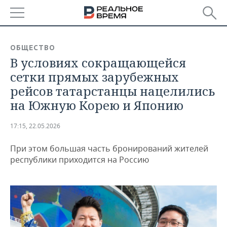
РЕГИОНЫ
ОБЩЕСТВО
В условиях сокращающейся
БАШКОРТОСТАН
НОВОСТИ
сетки прямых зарубежных
ТАТАРСТАН
АНАЛИТИКА
рейсов татарстанцы нацелились
на Южную Корею и Японию
УДМУРТИЯ
НОВОСТИ АНАЛИТИКИ
ЭКОНОМИКА
17:15, 22.05.2026
ДЕКЛАРАЦИИ О ДОХОДАХ
НОВОСТИ ЭКОНОМИКИ
ПРОМЫШЛЕННОСТЬ
При этом большая часть бронирований жителей
КОРОЛИ ГОСЗАКАЗА ПФО
ФИНАНСЫ
НОВОСТИ
НЕДВИЖИМОСТЬ
республики приходится на Россию
ПРОМЫШЛЕННОСТИ
ВУЗЫ ТАТАРСТАНА
БАНКИ
НОВОСТИ НЕДВИЖИМОСТИ
АВТО
АГРОПРОМ
КОМУ ПРИНАДЛЕЖАТ
БЮДЖЕТ
НОВОСТИ АВТО
БИЗНЕС
ТОРГОВЫЕ ЦЕНТРЫ
МАШИНОСТРОЕНИЕ
ТАТАРСТАНА
ИНВЕСТИЦИИ
НОВОСТИ БИЗНЕСА
ТЕХНОЛОГИИ