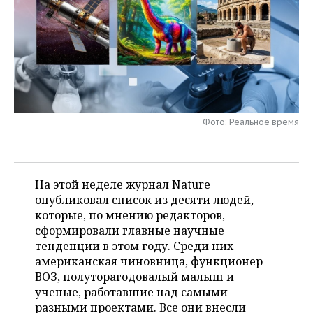
НЕФТЕХИМИЯ
РОЗНИЧНАЯ ТОРГОВЛЯ
НОВОСТИ ТЕХНОЛОГИЙ
МЕРОПРИЯТИЯ
НЕФТЬ
ТРАНСПОРТ
IT
НОВОСТИ МЕРОПРИЯТИЙ
СПОРТ
ОПК
УСЛУГИ
МЕДИА
ВЫЕЗДНАЯ РЕДАКЦИЯ
НОВОСТИ СПОРТА
ОБЩЕСТВО
ЭНЕРГЕТИКА
ТЕЛЕКОММУНИКАЦИИ
БИЗНЕС-БРАНЧИ
ФУТБОЛ
НОВОСТИ ОБЩЕСТВА
ФОТОГАЛЕРЕЯ
Фото: Реальное время
ONLINE-КОНФЕРЕНЦИИ
ХОККЕЙ
ВЛАСТЬ
СЮЖЕТЫ
На этой неделе журнал Nature
ОТКРЫТАЯ ЛЕКЦИЯ
БАСКЕТБОЛ
ИНФРАСТРУКТУРА
СПРАВОЧНИК
опубликовал список из десяти людей,
которые, по мнению редакторов,
ВОЛЕЙБОЛ
ИСТОРИЯ
СПИСОК ПЕРСОН
ПОЛНАЯ ВЕРСИЯ
сформировали главные научные
тенденции в этом году. Среди них —
КИБЕРСПОРТ
КУЛЬТУРА
СПИСОК КОМПАНИЙ
американская чиновница, функционер
ВОЗ, полуторагодовалый малыш и
ФИГУРНОЕ КАТАНИЕ
МЕДИЦИНА
ученые, работавшие над самыми
разными проектами. Все они внесли