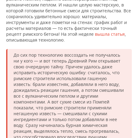
вулканическим пеплом. И нашли целую мастерскую, в
которой готовили бетонные смеси для строительства. Все
сохранилось удивительно хорошо: материалы,
инструменты и даже пометки на стенах: график работ и
расчеты материалов — то есть фактически точный
рецепт римского бетона! На этой неделе
вышла статья
,
описывающая технологию.
До сих пор технологию воссоздать не получалось
ни у кого — и вот теперь Древний Рим открывает
свою очередную тайну. Причем удалось даже
исправить историческую ошибку: считалось, что
римские строители использовали гашеную
известь: брали известняк, добавляли в него воду,
дожидались реакции гашения, а потом смешивали
все с вулканическим пеплом и другими
компонентами. А вот сухие смеси из Помпей
показали, что римские строители применяли
негашеную известь — смешивали с сухими
ингредиентами и только потом добавляли в нее
воду. Сразу начиналась бурная химическая
реакция, выделялось тепло, смесь прогревалась,
что способствовало впоследствии лучшему