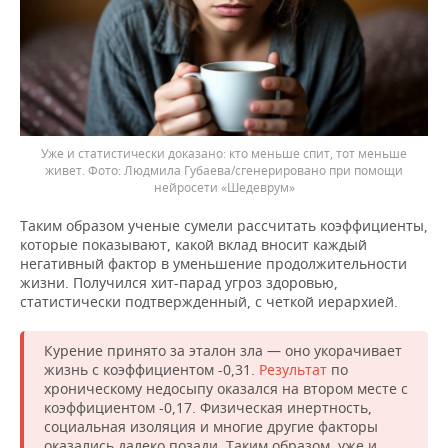
Уже и статистически доказано: кто меньше спит, тот меньше
живет.
Людмила Губаева/сгенерировано при помощи
нейросети «Шедеврум»
Таким образом ученые сумели рассчитать коэффициенты,
которые показывают, какой вклад вносит каждый
негативный фактор в уменьшение продолжительности
жизни. Получился хит-парад угроз здоровью,
статистически подтвержденный, с четкой иерархией.
Курение принято за эталон зла — оно укорачивает
жизнь с коэффициентом -0,31.
Результат
по
хроническому недосыпу оказался на втором месте с
коэффициентом -0,17. Физическая инертность,
социальная изоляция и многие другие факторы
оказались далеко позади. Таким образом, уже и