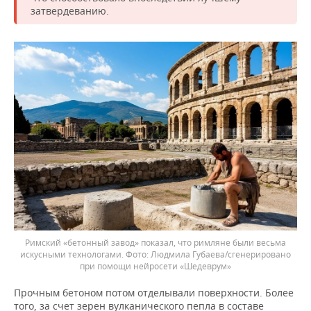
затвердеванию.
Римский «бетонный завод» показал, что римляне были весьма
искусными технологами.
Людмила Губаева/сгенерировано
при помощи нейросети «Шедеврум»
Прочным бетоном потом отделывали поверхности. Более
того, за счет зерен вулканического пепла в составе