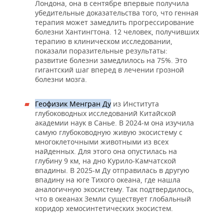
Лондона, она в сентябре впервые получила
убедительные доказательства того, что генная
терапия может замедлить прогрессирование
болезни Хантингтона. 12 человек, получивших
терапию в клиническом исследовании,
показали поразительные результаты:
развитие болезни замедлилось на 75%. Это
гигантский шаг вперед в лечении грозной
болезни мозга.
Геофизик Менгран Ду
из Института
глубоководных исследований Китайской
академии наук в Санье. В 2024-м она изучила
самую глубоководную живую экосистему с
многоклеточными животными из всех
найденных. Для этого она опустилась на
глубину 9 км, на дно Курило-Камчатской
впадины. В 2025-м Ду отправилась в другую
впадину на юге Тихого океана, где нашла
аналогичную экосистему. Так подтвердилось,
что в океанах Земли существует глобальный
коридор хемосинтетических экосистем.