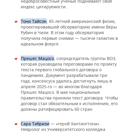
недобросовестные ученые поднимают свой
индекс цитируемости.
Тони Тайсон
, 85-летний американский физик,
проектировавший обсерваторию имени Веры
Рубин в Чили. В этом году обсерватория
получила первые снимки — тысячи галактик в
идеальном фокусе.
Прешес Мацосо
, сопредседатель группы ВОЗ,
которая руководила переговорами по проекту
текста первого глобального договора о
пандемиях. Документ разрабатывали три
года, консенсуса удалось достигнуть лишь в
апреле 2025-го — во многом благодаря
Прешес Мацосо. В мае национальные
правительства приняли текст договора. Чтобы
договор стал обязательным к исполнению, его
должны ратифицировать 60 стран.
Сара Табризи
— «герой Хантингтона».
Невролог из Университетского колледжа