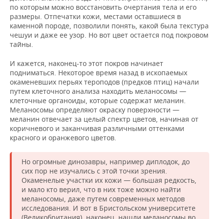
по которым можно восстановить очертания тела и его
размеры. Отпечатки кожи, местами оставшиеся в
каменной породе, позволили понять, какой была текстура
чешуи и даже ее узор. Но вот цвет остается под покровом
тайны.
И кажется, наконец-то этот покров начинает
подниматься. Некоторое время назад в ископаемых
окаменевших перьях тероподов (предков птиц) начали
путем клеточного анализа находить меланосомы —
клеточные органоиды, которые содержат меланин.
Меланосомы определяют окраску поверхности —
меланин отвечает за целый спектр цветов, начиная от
коричневого и заканчивая различными оттенками
красного и оранжевого цветов.
Но огромные динозавры, например диплодок, до
сих пор не изучались с этой точки зрения.
Окаменелые участки их кожи — большая редкость,
и мало кто верил, что в них тоже можно найти
меланосомы, даже путем современных методов
исследования. И вот в Бристольском университете
(Великобритания), наконец, нашли меланосомы во