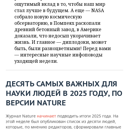
ВОДНЫЕ ВИДЫ СПОРТА
ОБРАЗОВАНИЕ
ощутимый вклад в то, чтобы наш мир
стал лучше в будущем. А еще — NASA
ХОККЕЙ С МЯЧОМ
ПРОИСШЕСТВИЯ
собрало новую космическую
обсерваторию, в Помпеях раскопали
древний бетонный завод, в Америке
доказали, что недосып укорачивает
жизнь. И главное — диплодоки, может
быть, были разноцветными! Перед вами
— интересные научные инфоповоды
уходящей недели.
ДЕСЯТЬ САМЫХ ВАЖНЫХ ДЛЯ
НАУКИ ЛЮДЕЙ В 2025 ГОДУ, ПО
ВЕРСИИ NATURE
Журнал Nature
начинает
подводить итоги 2025 года. На
этой неделе был опубликован список из десяти людей,
которые, по мнению редакторов, сформировали главные