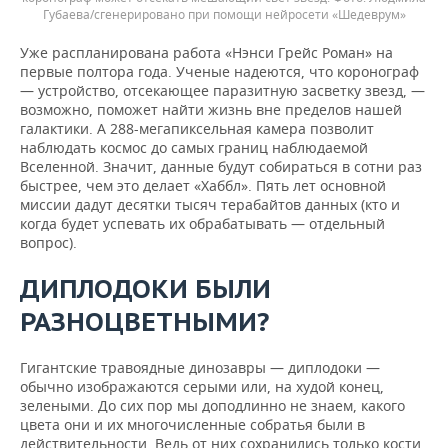
Губаева/сгенерировано при помощи нейросети «Шедеврум»
Уже распланирована работа «Нэнси Грейс Роман» на
первые полтора года. Ученые надеются, что коронограф
— устройство, отсекающее паразитную засветку звезд, —
возможно, поможет найти жизнь вне пределов нашей
галактики. А 288-мегапиксельная камера позволит
наблюдать космос до самых границ наблюдаемой
Вселенной. Значит, данные будут собираться в сотни раз
быстрее, чем это делает «Хаббл». Пять лет основной
миссии дадут десятки тысяч терабайтов данных (кто и
когда будет успевать их обрабатывать — отдельный
вопрос).
ДИПЛОДОКИ БЫЛИ
РАЗНОЦВЕТНЫМИ?
Гигантские травоядные динозавры — диплодоки —
обычно изображаются серыми или, на худой конец,
зелеными. До сих пор мы доподлинно не знаем, какого
цвета они и их многочисленные собратья были в
действительности. Ведь от них сохранились только кости,