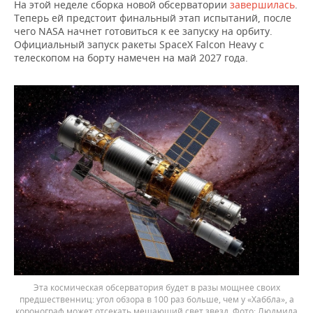
На этой неделе сборка новой обсерватории
завершилась
.
Теперь ей предстоит финальный этап испытаний, после
чего NASA начнет готовиться к ее запуску на орбиту.
Официальный запуск ракеты SpaceX Falcon Heavy с
телескопом на борту намечен на май 2027 года.
Эта космическая обсерватория будет в разы мощнее своих
предшественниц: угол обзора в 100 раз больше, чем у «Хаббла», а
коронограф может отсекать мешающий свет звезд.
Людмила