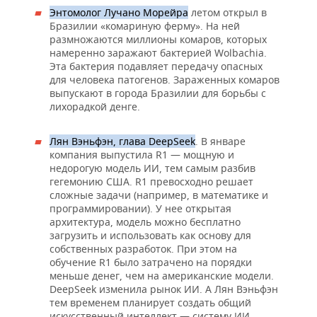
Энтомолог Лучано Морейра
летом открыл в
Бразилии «комариную ферму». На ней
размножаются миллионы комаров, которых
намеренно заражают бактерией Wolbachia.
Эта бактерия подавляет передачу опасных
для человека патогенов. Зараженных комаров
выпускают в города Бразилии для борьбы с
лихорадкой денге.
Лян Вэньфэн, глава DeepSeek
. В январе
компания выпустила R1 — мощную и
недорогую модель ИИ, тем самым разбив
гегемонию США. R1 превосходно решает
сложные задачи (например, в математике и
программировании). У нее открытая
архитектура, модель можно бесплатно
загрузить и использовать как основу для
собственных разработок. При этом на
обучение R1 было затрачено на порядки
меньше денег, чем на американские модели.
DeepSeek изменила рынок ИИ. А Лян Вэньфэн
тем временем планирует создать общий
искусственный интеллект — систему ИИ,