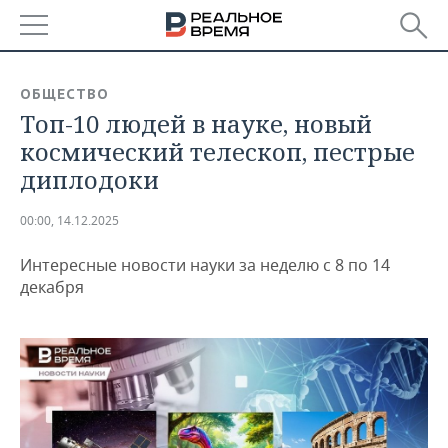
РЕГИОНЫ
ОБЩЕСТВО
Топ-10 людей в науке, новый
БАШКОРТОСТАН
НОВОСТИ
космический телескоп, пестрые
ТАТАРСТАН
АНАЛИТИКА
диплодоки
УДМУРТИЯ
НОВОСТИ АНАЛИТИКИ
ЭКОНОМИКА
00:00, 14.12.2025
ДЕКЛАРАЦИИ О ДОХОДАХ
НОВОСТИ ЭКОНОМИКИ
ПРОМЫШЛЕННОСТЬ
Интересные новости науки за неделю с 8 по 14
декабря
КОРОЛИ ГОСЗАКАЗА ПФО
ФИНАНСЫ
НОВОСТИ
НЕДВИЖИМОСТЬ
ПРОМЫШЛЕННОСТИ
ВУЗЫ ТАТАРСТАНА
БАНКИ
НОВОСТИ НЕДВИЖИМОСТИ
АВТО
АГРОПРОМ
КОМУ ПРИНАДЛЕЖАТ
БЮДЖЕТ
НОВОСТИ АВТО
БИЗНЕС
ТОРГОВЫЕ ЦЕНТРЫ
МАШИНОСТРОЕНИЕ
ТАТАРСТАНА
ИНВЕСТИЦИИ
НОВОСТИ БИЗНЕСА
ТЕХНОЛОГИИ