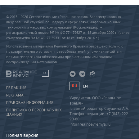
© 2015 - 2026 Сетевое издание «Реальное время» Зарегистрировано
Федеральной службой по надзору в сфере связи, информационных
технологий и массовых коммуникаций (Роскомнадзор) –
регистрационный номер ЭЛ № ФС 77 - 79627 от 18 декабря 2020 г. (ранее
свидетельство Эл № ФС 77-59331 от 18 сентября 2014 г.)
Использование материалов Реального Времени разрешено только с
предварительного согласия правообладателей, упоминание сайта и
прямая гиперссылка обязательны при частичном или полном
воспроизведении материалов.
18+
RU
EN
РЕДАКЦИЯ
РЕКЛАМА
Учредитель ООО «Реальное
ПРАВОВАЯ ИНФОРМАЦИЯ
время»
Главный редактор Саушина А.А.
ПОЛИТИКА О ПЕРСОНАЛЬНЫХ
Телефон редакции: +7 (843) 222-
ДАННЫХ
90-80
info@realnoevremya.ru
Полная версия