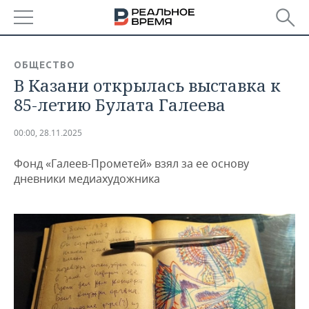
РЕГИОНЫ
ОБЩЕСТВО
В Казани открылась выставка к
БАШКОРТОСТАН
НОВОСТИ
85-летию Булата Галеева
ТАТАРСТАН
АНАЛИТИКА
00:00, 28.11.2025
УДМУРТИЯ
НОВОСТИ АНАЛИТИКИ
ЭКОНОМИКА
Фонд «Галеев-Прометей» взял за ее основу
ДЕКЛАРАЦИИ О ДОХОДАХ
НОВОСТИ ЭКОНОМИКИ
ПРОМЫШЛЕННОСТЬ
дневники медиахудожника
КОРОЛИ ГОСЗАКАЗА ПФО
ФИНАНСЫ
НОВОСТИ
НЕДВИЖИМОСТЬ
ПРОМЫШЛЕННОСТИ
ВУЗЫ ТАТАРСТАНА
БАНКИ
НОВОСТИ НЕДВИЖИМОСТИ
АВТО
АГРОПРОМ
КОМУ ПРИНАДЛЕЖАТ
БЮДЖЕТ
НОВОСТИ АВТО
БИЗНЕС
ТОРГОВЫЕ ЦЕНТРЫ
МАШИНОСТРОЕНИЕ
ТАТАРСТАНА
ИНВЕСТИЦИИ
НОВОСТИ БИЗНЕСА
ТЕХНОЛОГИИ