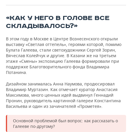
ВОДНЫЕ ВИДЫ СПОРТА
ОБРАЗОВАНИЕ
ХОККЕЙ С МЯЧОМ
ПРОИСШЕСТВИЯ
«КАК У НЕГО В ГОЛОВЕ ВСЕ
СКЛАДЫВАЛОСЬ?»
В этом году в Москве в Центре Вознесенского открыли
выставку «Светлая оттепель», героями которой, помимо
Булата Галеева, стали светохудожники Сергей Зорин,
Вячеслав Колейчук и другие. В Казани же на третьем
этаже «Смены» экспозицию Галеева формировали при
поддержке Благотворительного фонда Владимира
Потанина.
Дизайном занималась Анна Наумова, продюсировал
Владимир Муртазин. Как отмечает куратор Анастасия
Максимова, много ценных идей выдвинул Геннадий
Пронин, руководитель картинной галереи Константина
Васильева и один из зачинателей «Прометея».
Основной проблемой был вопрос: как рассказать о
Галееве по-другому?