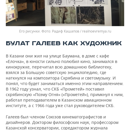
Его рисунки.
Радиф Кашапов / realnoevremya.ru
БУЛАТ ГАЛЕЕВ КАК ХУДОЖНИК
В Казани они жил на улице Баумана, в доме с кафе
«Елочка», в юности сильно полюбил кино, занимался в
кинокружке, перечитал всю домашнюю библиотеку,
взялся за Большую советскую энциклопедию, где
наткнулся на композитора Скрябина и светомузыку. И
понял, что будет заниматься именно этим направлением.
В 1962 году узнал, что СКБ «Прометей» поставил
скрябинскую «Поэму Огня» («Прометей»), примкнул к ним,
работал преподавателем в Казанском авиационном
институте, а с 1966 года уже стал руководителем СКБ.
Галеев был членом Союзов кинематографистов и
дизайнеров. Доктором философских наук, профессором
Казанской консерватории, соредактором журнала