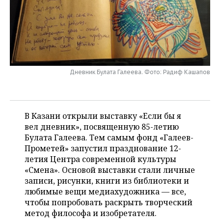
НЕФТЕХИМИЯ
РОЗНИЧНАЯ ТОРГОВЛЯ
НОВОСТИ ТЕХНОЛОГИЙ
МЕРОПРИЯТИЯ
НЕФТЬ
ТРАНСПОРТ
IT
НОВОСТИ МЕРОПРИЯТИЙ
СПОРТ
ОПК
УСЛУГИ
МЕДИА
ВЫЕЗДНАЯ РЕДАКЦИЯ
НОВОСТИ СПОРТА
ОБЩЕСТВО
ЭНЕРГЕТИКА
Дневник Булата Галеева. Фото: Радиф Кашапов
ТЕЛЕКОММУНИКАЦИИ
БИЗНЕС-БРАНЧИ
ФУТБОЛ
НОВОСТИ ОБЩЕСТВА
ФОТОГАЛЕРЕЯ
ONLINE-КОНФЕРЕНЦИИ
ХОККЕЙ
ВЛАСТЬ
СЮЖЕТЫ
В Казани открыли выставку «Если бы я
вел дневник», посвященную 85-летию
ОТКРЫТАЯ ЛЕКЦИЯ
БАСКЕТБОЛ
ИНФРАСТРУКТУРА
СПРАВОЧНИК
Булата Галеева. Тем самым фонд «Галеев-
Прометей» запустил празднование 12-
ВОЛЕЙБОЛ
ИСТОРИЯ
СПИСОК ПЕРСОН
ПОЛНАЯ ВЕРСИЯ
летия Центра современной культуры
«Смена». Основой выставки стали личные
КИБЕРСПОРТ
КУЛЬТУРА
СПИСОК КОМПАНИЙ
записи, рисунки, книги из библиотеки и
любимые вещи медиахудожника — все,
ФИГУРНОЕ КАТАНИЕ
МЕДИЦИНА
чтобы попробовать раскрыть творческий
метод философа и изобретателя.