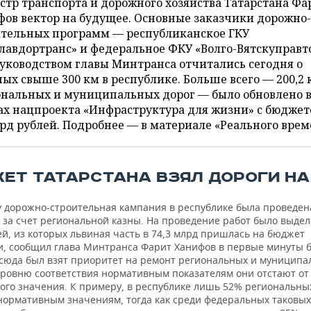
тр транспорта и дорожного хозяйства Татарстана Фа
ов вектор на будущее. Основные заказчики дорожно-
ительных программ — республиканское ГКУ
лавдортранс» и федеральное ФКУ «Волго-Вятскуправт
уководством главы Минтранса отчитались сегодня о
ых свыше 300 км в республике. Больше всего — 200,2 
ональных и муниципальных дорог — было обновлено 
ах нацпроекта «Инфраструктура для жизни» с бюджет
рд рублей. Подробнее — в материале «Реального врем
ЕТ ТАТАРСТАНА ВЗЯЛ ДОРОГИ НА
ду дорожно-строительная кампания в республике была проведен
 за счет региональной казны. На проведение работ было выдел
й, из которых львиная часть в 74,3 млрд пришлась на бюджет
и, сообщил глава Минтранса Фарит Ханифов в первые минуты 
сюда был взят приоритет на ремонт региональных и муниципа
 уровню соответствия нормативным показателям они отстают от
ого значения. К примеру, в республике лишь 52% региональны
нормативным значениям, тогда как среди федеральных таковых