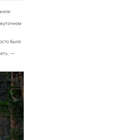
ожили
ежуточном
осто было
ает», —