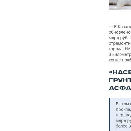
— В Казан
обновлено 
млрд рубл
отремонти
города. Н
3 километр
конце нояб
«НАС
ГРУН
АСФА
В этом
прокла
перево
млрд р
более 3