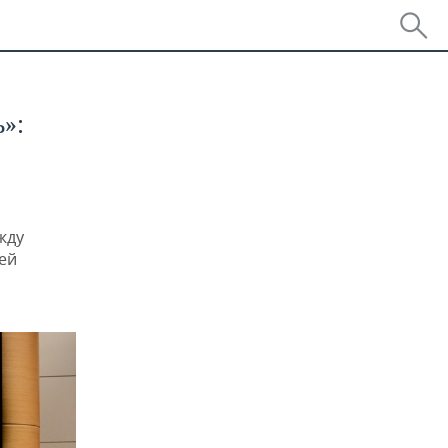
»:
жду
ей