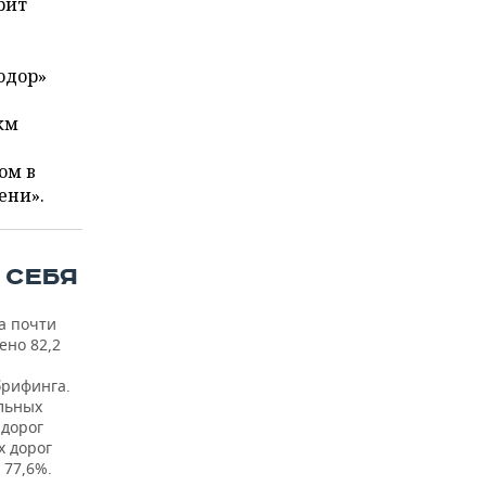
рит
одор»
км
в
ом в
ени».
 СЕБЯ
а почти
ено 82,2
брифинга.
льных
 дорог
х дорог
 77,6%.