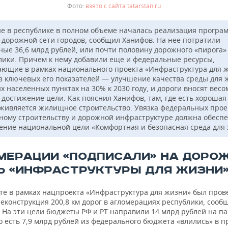
взято с сайта tatarstan.ru
е в республике в полном объеме началась реализация програ
-дорожной сети городов, сообщил Ханифов. На нее потратили
ные 36,6 млрд рублей, или почти половину дорожного «пирога»
лики. Причем к нему добавили еще и федеральные ресурсы,
ающие в рамках национального проекта «Инфраструктура для 
з ключевых его показателей — улучшение качества среды для 
х населенных пунктах на 30% к 2030 году, и дороги вносят вес
 достижение цели. Как пояснил Ханифов, там, где есть хорошая
оживляется жилищное строительство. Увязка федеральных прое
ому строительству и дорожной инфраструктуре должна обесп
ение национальной цели «Комфортная и безопасная среда для 
МЕРАЦИИ «ПОДПИСАЛИ» НА ДОРО
Ь «ИНФРАСТРУКТУРЫ ДЛЯ ЖИЗНИ
ате в рамках нацпроекта «Инфраструктура для жизни» был пров
еконструкция 200,8 км дорог в агломерациях республики, сооб
. На эти цели бюджеты РФ и РТ направили 14 млрд рублей на п
о есть 7,9 млрд рублей из федерального бюджета «влились» в 