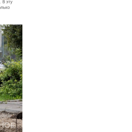
 В эту
олько