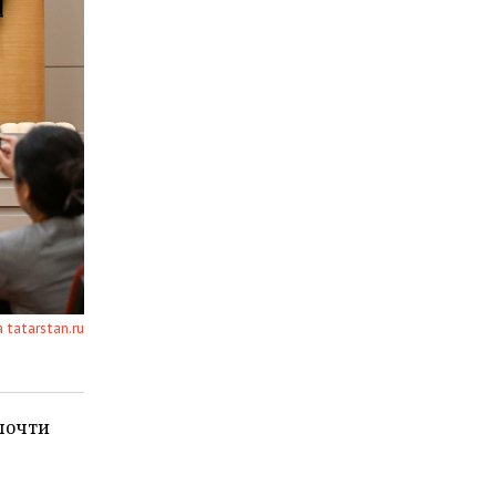
а tatarstan.ru
 почти