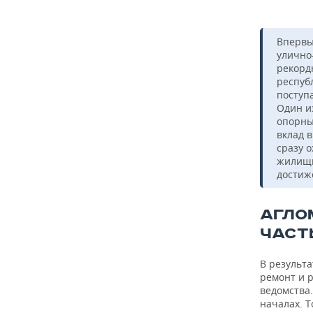
Впервы
улично
рекорд
респуб
поступ
Один и
опорны
вклад в
сразу 
жилищн
достиж
АГЛО
ЧАСТ
В результ
ремонт и р
ведомства
началах. Т