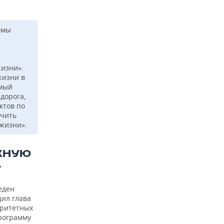
ммы
жизни».
жизни в
омый
 дорога,
ктов по
ечить
жизни».
ЖНУЮ
»
еден
щил глава
аритетных
программу