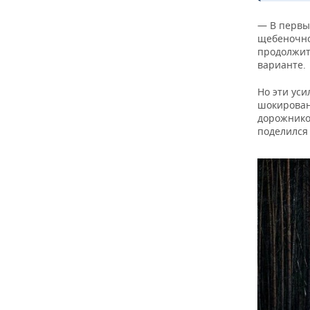
— В первы
щебеночно
продолжит
варианте.
Но эти уси
шокирован
дорожников
поделился