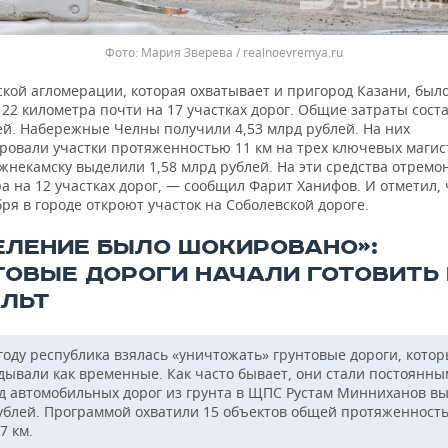
Мария Зверева / realnoevremya.ru
ской агломерации, которая охватывает и пригород Казани, был
22 километра почти на 17 участках дорог. Общие затраты соста
ей. Набережные Челны получили 4,53 млрд рублей. На них
ровали участки протяженностью 11 км на трех ключевых магис
ижнекамску выделили 1,58 млрд рублей. На эти средства отрем
а на 12 участках дорог, — сообщил Фарит Ханифов. И отметил, 
ря в городе откроют участок на Соболевской дороге.
ЕЛЕНИЕ БЫЛО ШОКИРОВАНО»:
ТОВЫЕ ДОРОГИ НАЧАЛИ ГОТОВИТЬ
ЛЬТ
 году республика взялась «уничтожать» грунтовые дороги, кото
дывали как временные. Как часто бывает, они стали постоянны
д автомобильных дорог из грунта в ЩПС Рустам Минниханов вы
ублей. Программой охватили 15 объектов общей протяженност
7 км.