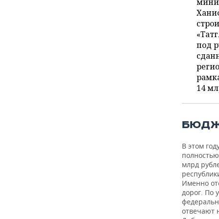
ВОДНЫЕ ВИДЫ СПОРТА
ОБРАЗОВАНИЕ
минис
Ханиф
стро
ХОККЕЙ С МЯЧОМ
ПРОИСШЕСТВИЯ
«Татг
под р
сданн
реги
рамк
14 мл
БЮДЖ
В этом го
полностью
млрд рубле
республик
Именно от
дорог. По
федеральн
отвечают 